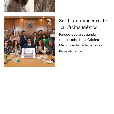
película
Se filtran imágenes de
La Oficina México
temporada 2 y un
Parece que la segunda
temporada de La Oficina
detalle desata teorías
México está cada vez más
entre los fans
cerca, pues el elenco ya se
06 agosto, 2026
encuentra en grabaciones y ya
se filtraron las primeras
imágenes del set.