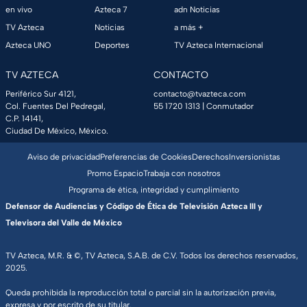
en vivo
Azteca 7
adn Noticias
TV Azteca
Noticias
a más +
Azteca UNO
Deportes
TV Azteca Internacional
TV AZTECA
CONTACTO
Periférico Sur 4121,
contacto@tvazteca.com
Col. Fuentes Del Pedregal,
55 1720 1313
| Conmutador
C.P. 14141,
Ciudad De México, México.
Aviso de privacidad
Preferencias de Cookies
Derechos
Inversionistas
Promo Espacio
Trabaja con nosotros
Programa de ética, integridad y cumplimiento
Defensor de Audiencias y Código de Ética de Televisión Azteca III y
Televisora del Valle de México
TV Azteca, M.R. & ©, TV Azteca, S.A.B. de C.V. Todos los derechos reservados,
2025.
Queda prohibida la reproducción total o parcial sin la autorización previa,
expresa y por escrito de su titular.