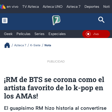
en vivo
TV Azteca
Azteca UNO
Azteca 7
Deportes
Notic
Geek
Películas
Series
Especiales
En Vivo
Azteca 7
K-Siete
Nota
PUBLICIDAD
¡RM de BTS se corona como el
artista favorito de lo k-pop en
los AMAs!
El guapísimo RM hizo historia al convertirse