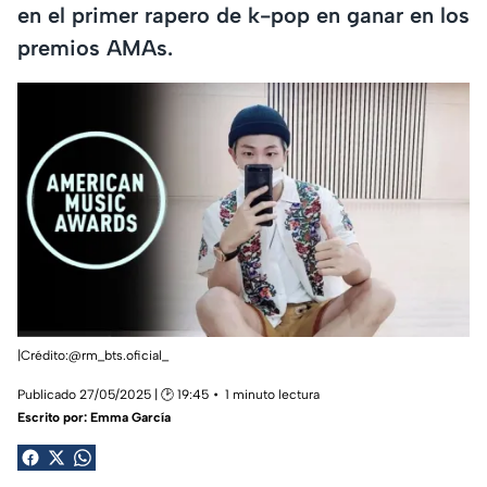
en el primer rapero de k-pop en ganar en los
premios AMAs.
|Crédito:@rm_bts.oficial_
Publicado 27/05/2025 | 🕑 19:45
1 minuto lectura
Escrito por:
Emma García