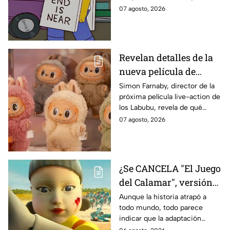
IMPACTANTE
sabe:
07 agosto, 2026
declaración
Revelan detalles de la
nueva película de
Labubu: de qué tratará
Simon Farnaby, director de la
próxima película live-action de
y cuándo se estrena
los Labubu, revela de qué
tratará la cinta. Aquí te
07 agosto, 2026
contamos los detalles.
¿Se CANCELA "El Juego
del Calamar", versión
Estados Unidos? Esto
Aunque la historia atrapó a
todo mundo, todo parece
es lo que se sabe al
indicar que la adaptación
momento
podría ser cancelada: