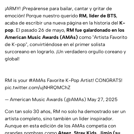
¡ARMY! ¡Prepárense para bailar, cantar y gritar de
emoción! Porque nuestro querido
RM, líder de BTS
,
acaba de escribir una nueva página en la historia del
K-
pop
. El pasado 26 de mayo,
RM fue galardonado en los
American Music Awards (AMAs)
como "Artista Favorito
de K-pop", convirtiéndose en el primer solista
surcoreano en lograrlo. ¡Un verdadero orgullo coreano y
global!
RM is your
#AMAs
Favorite K-Pop Artist! CONGRATS!
pic.twitter.com/ujNHRQMChZ
— American Music Awards (@AMAs)
May 27, 2025
Con tan solo 30 años, RM no solo ha demostrado ser un
artista completo, sino también un líder inspirador.
Aunque en esta edición de los AMAs competía con
grandes nombres como
Ateez, Stray Kids, Jimin (su