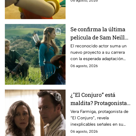
06 agosto, 2026
Se confirma la última
película de Sam Neill
antes de morir: esto es
El reconocido actor suma un
nuevo proyecto a su carrera
lo que se sabe hasta
con la esperada adaptación
ahora
cinematográfica del popular
06 agosto, 2026
videojuego.
¿"El Conjuro” está
maldita? Protagonista
revela INQUIETANTES
Vera Farmiga, protagonista de
“El Conjuro”, revela
señales en su cuerpo
inexplicables señales en su
durante la grabación de
cuerpo durante el rodaje de la
06 agosto, 2026
la película