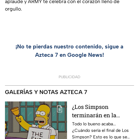
aplaude y ARMY te celebra con el corazón lleno de
orgullo.
¡No te pierdas nuestro contenido, sigue a
Azteca 7 en Google News!
PUBLICIDAD
GALERÍAS Y NOTAS AZTECA 7
¿Los Simpson
terminarán en la
temporada 40? Actriz
Todo lo bueno acaba...
¿Cuándo sería el final de Los
de Bart Simpson da
Simpson? Esto es lo que se