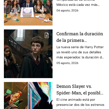
detalle desata teorías
México está cada vez más
entre los fans
cerca, pues el elenco ya se
06 agosto, 2026
encuentra en grabaciones y ya
se filtraron las primeras
imágenes del set.
Confirman la duración
de la primera
temporada de Harry
La nueva serie de Harry Potter
ya reveló uno de sus detalles
Potter y emocionará a
más esperados: la duración de
los fans de los libros
la primera temporada basada
05 agosto, 2026
en los libros de J.K. Rowling.
Demon Slayer vs.
Spider-Man, el posible
gran enfrentamiento
El cine animado está por
presenciar dos de los estrenos
en taquilla del 2027