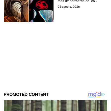
más importantes de los
últimos años.
05 agosto, 2026