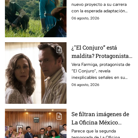
nuevo proyecto a su carrera
lo que se sabe hasta
con la esperada adaptación
ahora
cinematográfica del popular
06 agosto, 2026
videojuego.
¿"El Conjuro” está
maldita? Protagonista
revela INQUIETANTES
Vera Farmiga, protagonista de
“El Conjuro”, revela
señales en su cuerpo
inexplicables señales en su
durante la grabación de
cuerpo durante el rodaje de la
06 agosto, 2026
la película
película
Se filtran imágenes de
La Oficina México
temporada 2 y un
Parece que la segunda
temporada de La Oficina