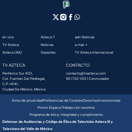
en vivo
Azteca 7
adn Noticias
TV Azteca
Noticias
a más +
Azteca UNO
Deportes
TV Azteca Internacional
TV AZTECA
CONTACTO
Periférico Sur 4121,
contacto@tvazteca.com
Col. Fuentes Del Pedregal,
55 1720 1313
| Conmutador
C.P. 14141,
Ciudad De México, México.
Aviso de privacidad
Preferencias de Cookies
Derechos
Inversionistas
Promo Espacio
Trabaja con nosotros
Programa de ética, integridad y cumplimiento
Defensor de Audiencias y Código de Ética de Televisión Azteca III y
Televisora del Valle de México