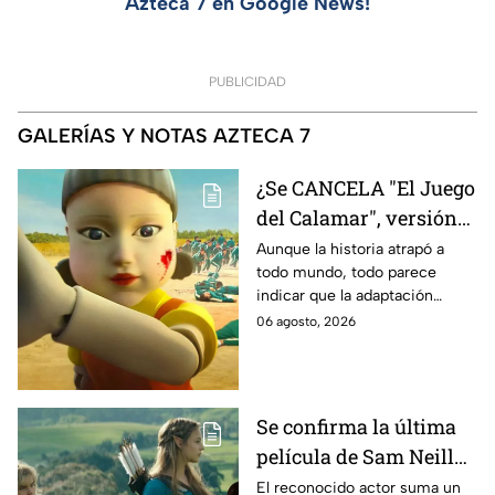
Azteca 7 en Google News!
PUBLICIDAD
GALERÍAS Y NOTAS AZTECA 7
¿Se CANCELA "El Juego
del Calamar", versión
Estados Unidos? Esto
Aunque la historia atrapó a
todo mundo, todo parece
es lo que se sabe al
indicar que la adaptación
momento
podría ser cancelada:
06 agosto, 2026
Se confirma la última
película de Sam Neill
antes de morir: esto es
El reconocido actor suma un