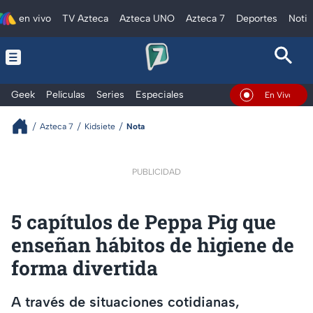
en vivo
TV Azteca
Azteca UNO
Azteca 7
Deportes
Notic
Geek
Películas
Series
Especiales
En Vivo
Azteca 7
Kidsiete
Nota
PUBLICIDAD
5 capítulos de Peppa Pig que
enseñan hábitos de higiene de
forma divertida
A través de situaciones cotidianas,