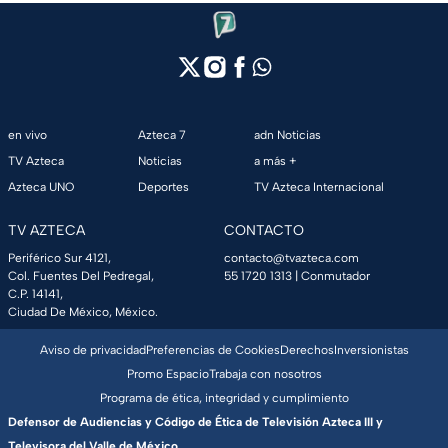
en vivo
Azteca 7
adn Noticias
TV Azteca
Noticias
a más +
Azteca UNO
Deportes
TV Azteca Internacional
TV AZTECA
CONTACTO
Periférico Sur 4121,
contacto@tvazteca.com
Col. Fuentes Del Pedregal,
55 1720 1313
| Conmutador
C.P. 14141,
Ciudad De México, México.
Aviso de privacidad
Preferencias de Cookies
Derechos
Inversionistas
Promo Espacio
Trabaja con nosotros
Programa de ética, integridad y cumplimiento
Defensor de Audiencias y Código de Ética de Televisión Azteca III y
Televisora del Valle de México