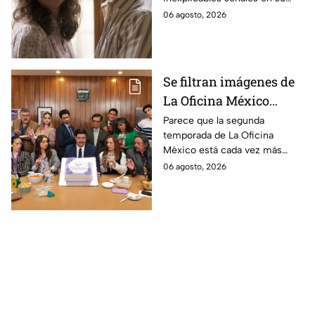
durante la grabación de
cuerpo durante el rodaje de la
06 agosto, 2026
la película
película
Se filtran imágenes de
La Oficina México
temporada 2 y un
Parece que la segunda
temporada de La Oficina
detalle desata teorías
México está cada vez más
entre los fans
cerca, pues el elenco ya se
06 agosto, 2026
encuentra en grabaciones y ya
se filtraron las primeras
imágenes del set.