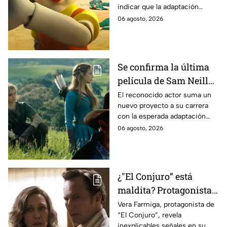
indicar que la adaptación
momento
podría ser cancelada:
06 agosto, 2026
Se confirma la última
película de Sam Neill
antes de morir: esto es
El reconocido actor suma un
nuevo proyecto a su carrera
lo que se sabe hasta
con la esperada adaptación
ahora
cinematográfica del popular
06 agosto, 2026
videojuego.
¿"El Conjuro” está
maldita? Protagonista
revela INQUIETANTES
Vera Farmiga, protagonista de
“El Conjuro”, revela
señales en su cuerpo
inexplicables señales en su