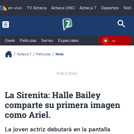
en vivo
TV Azteca
Azteca UNO
Azteca 7
Deportes
Notic
Geek
Películas
Series
Especiales
En Vi
Azteca 7
Películas
Nota
PUBLICIDAD
La Sirenita: Halle Bailey
comparte su primera imagen
como Ariel.
La joven actriz debutará en la pantalla