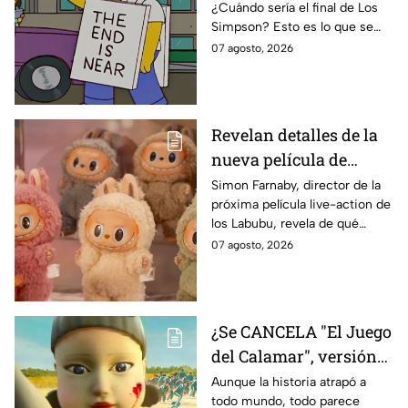
¿Cuándo sería el final de Los
de Bart Simpson da
Simpson? Esto es lo que se
IMPACTANTE
sabe:
07 agosto, 2026
declaración
Revelan detalles de la
nueva película de
Labubu: de qué tratará
Simon Farnaby, director de la
próxima película live-action de
y cuándo se estrena
los Labubu, revela de qué
tratará la cinta. Aquí te
07 agosto, 2026
contamos los detalles.
¿Se CANCELA "El Juego
del Calamar", versión
Estados Unidos? Esto
Aunque la historia atrapó a
todo mundo, todo parece
es lo que se sabe al