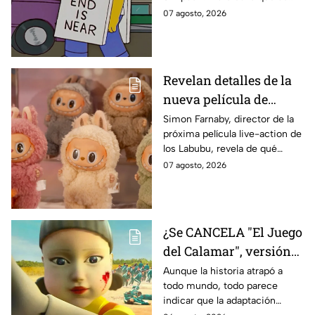
IMPACTANTE
sabe:
07 agosto, 2026
declaración
Revelan detalles de la
nueva película de
Labubu: de qué tratará
Simon Farnaby, director de la
próxima película live-action de
y cuándo se estrena
los Labubu, revela de qué
tratará la cinta. Aquí te
07 agosto, 2026
contamos los detalles.
¿Se CANCELA "El Juego
del Calamar", versión
Estados Unidos? Esto
Aunque la historia atrapó a
todo mundo, todo parece
es lo que se sabe al
indicar que la adaptación
momento