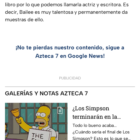
libro por lo que podemos llamarla actriz y escritora. Es
decir, Bailee es muy talentosa y permanentemente da
muestras de ello.
¡No te pierdas nuestro contenido, sigue a
Azteca 7 en Google News!
PUBLICIDAD
GALERÍAS Y NOTAS AZTECA 7
¿Los Simpson
terminarán en la
temporada 40? Actriz
Todo lo bueno acaba...
¿Cuándo sería el final de Los
de Bart Simpson da
Simpson? Esto es lo que se