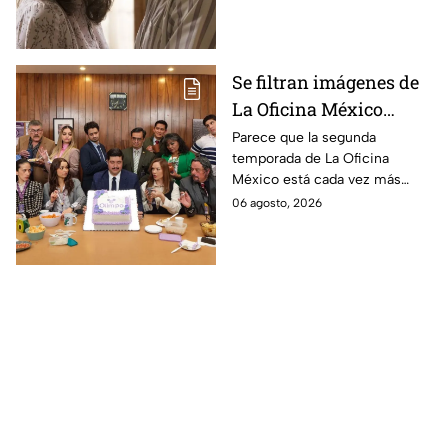
la película
película
Se filtran imágenes de
La Oficina México
temporada 2 y un
Parece que la segunda
temporada de La Oficina
detalle desata teorías
México está cada vez más
entre los fans
cerca, pues el elenco ya se
06 agosto, 2026
encuentra en grabaciones y ya
se filtraron las primeras
imágenes del set.