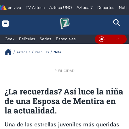
en vivo
TV Azteca
Azteca UNO
Azteca 7
Deportes
Notic
Geek
Películas
Series
Especiales
En Vivo
Azteca 7
Películas
Nota
PUBLICIDAD
¿La recuerdas? Así luce la niña
de una Esposa de Mentira en
la actualidad.
Una de las estrellas juveniles más queridas