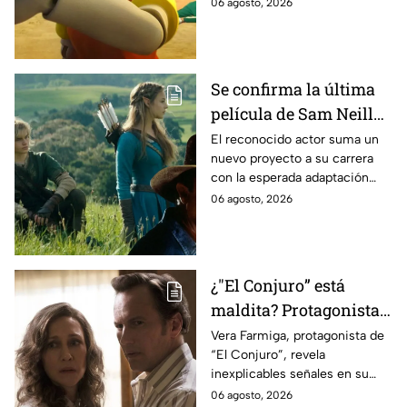
podría ser cancelada:
06 agosto, 2026
Se confirma la última
película de Sam Neill
antes de morir: esto es
El reconocido actor suma un
nuevo proyecto a su carrera
lo que se sabe hasta
con la esperada adaptación
ahora
cinematográfica del popular
06 agosto, 2026
videojuego.
¿"El Conjuro” está
maldita? Protagonista
revela INQUIETANTES
Vera Farmiga, protagonista de
“El Conjuro”, revela
señales en su cuerpo
inexplicables señales en su
durante la grabación de
cuerpo durante el rodaje de la
06 agosto, 2026