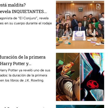
está maldita?
 revela INQUIETANTES
 cuerpo durante la
agonista de “El Conjuro”, revela
les en su cuerpo durante el rodaje
a película
duración de la primera
Harry Potter y
os fans de los libros
Harry Potter ya reveló uno de sus
ados: la duración de la primera
n los libros de J.K. Rowling.