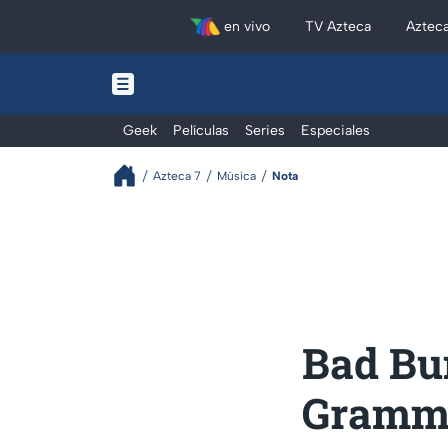
en vivo
TV Azteca
Aztec
Geek
Películas
Series
Especiales
Azteca 7
Música
Nota
Bad Bu
Grammy: