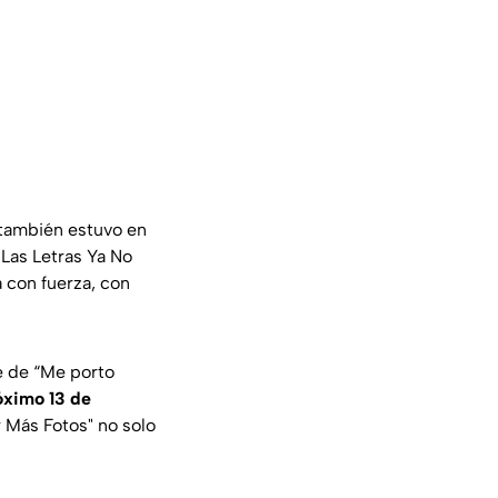
también estuvo en
Las Letras Ya No
 con fuerza, con
e de
“Me porto
óximo 13 de
r Más Fotos" no solo