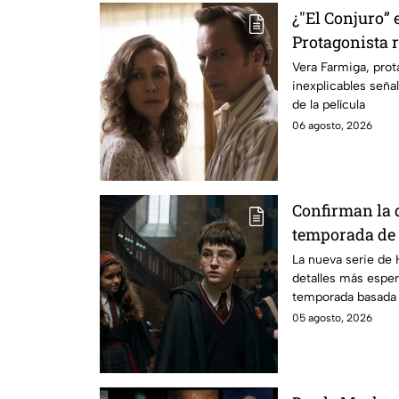
¿"El Conjuro” 
Protagonista
señales en su
Vera Farmiga, prot
inexplicables seña
grabación de l
de la película
06 agosto, 2026
Confirman la 
temporada de 
emocionará a l
La nueva serie de 
detalles más esper
temporada basada e
05 agosto, 2026