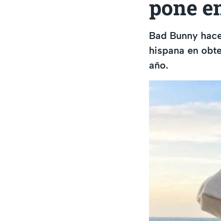
pone en
Bad Bunny hace
hispana en obt
año.