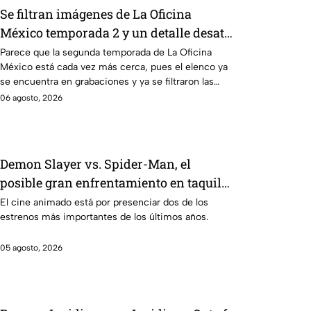
Se filtran imágenes de La Oficina
México temporada 2 y un detalle desata
teorías entre los fans
Parece que la segunda temporada de La Oficina
México está cada vez más cerca, pues el elenco ya
se encuentra en grabaciones y ya se filtraron las
primeras imágenes del set.
06 agosto, 2026
Demon Slayer vs. Spider-Man, el
posible gran enfrentamiento en taquilla
del 2027
El cine animado está por presenciar dos de los
estrenos más importantes de los últimos años.
05 agosto, 2026