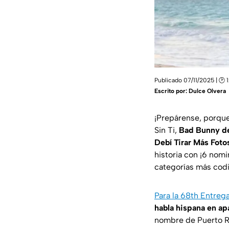
Publicado 07/11/2025 | 🕑 
Escrito por:
Dulce Olvera
¡Prepárense, porque
Sin Ti
,
Bad Bunny dem
Debí Tirar Más Foto
historia con ¡6 nomi
categorías más codi
Para la 68th Entre
habla hispana en ap
nombre de Puerto Ric