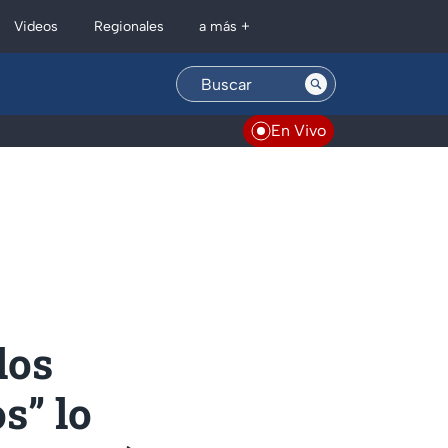
Regionales
Videos
a más +
En Vivo
los
s” lo