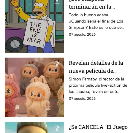
terminarán en la
temporada 40? Actriz
Todo lo bueno acaba...
¿Cuándo sería el final de Los
de Bart Simpson da
Simpson? Esto es lo que se
IMPACTANTE
sabe:
07 agosto, 2026
declaración
Revelan detalles de la
nueva película de
Labubu: de qué tratará
Simon Farnaby, director de la
próxima película live-action de
y cuándo se estrena
los Labubu, revela de qué
tratará la cinta. Aquí te
07 agosto, 2026
contamos los detalles.
¿Se CANCELA "El Juego