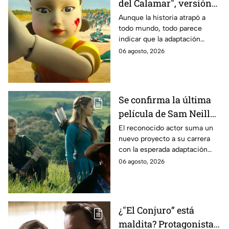
del Calamar", versión
Estados Unidos? Esto
Aunque la historia atrapó a
todo mundo, todo parece
es lo que se sabe al
indicar que la adaptación
momento
podría ser cancelada:
06 agosto, 2026
Se confirma la última
película de Sam Neill
antes de morir: esto es
El reconocido actor suma un
nuevo proyecto a su carrera
lo que se sabe hasta
con la esperada adaptación
ahora
cinematográfica del popular
06 agosto, 2026
videojuego.
¿"El Conjuro” está
maldita? Protagonista