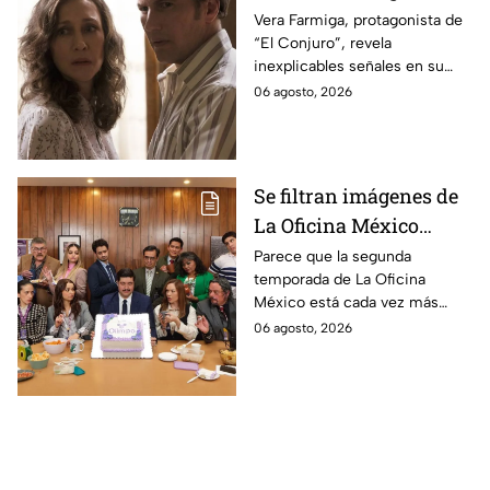
revela INQUIETANTES
Vera Farmiga, protagonista de
“El Conjuro”, revela
señales en su cuerpo
inexplicables señales en su
durante la grabación de
cuerpo durante el rodaje de la
06 agosto, 2026
la película
película
Se filtran imágenes de
La Oficina México
temporada 2 y un
Parece que la segunda
temporada de La Oficina
detalle desata teorías
México está cada vez más
entre los fans
cerca, pues el elenco ya se
06 agosto, 2026
encuentra en grabaciones y ya
se filtraron las primeras
imágenes del set.