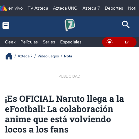
en vivo
TV Azteca
Azteca UNO
Azteca 7
Deportes
Notic
Geek
Películas
Series
Especiales
En Vivo
Azteca 7
Videojuegos
Nota
PUBLICIDAD
¡Es OFICIAL Naruto llega a la
eFootball: La colaboración
anime que está volviendo
locos a los fans