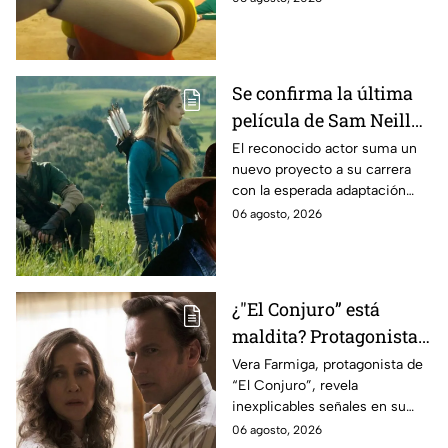
Se confirma la última
película de Sam Neill
antes de morir: esto es
El reconocido actor suma un
nuevo proyecto a su carrera
lo que se sabe hasta
con la esperada adaptación
ahora
cinematográfica del popular
06 agosto, 2026
videojuego.
¿"El Conjuro” está
maldita? Protagonista
revela INQUIETANTES
Vera Farmiga, protagonista de
“El Conjuro”, revela
señales en su cuerpo
inexplicables señales en su
durante la grabación de
cuerpo durante el rodaje de la
06 agosto, 2026
la película