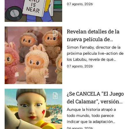
IMPACTANTE
sabe:
07 agosto, 2026
declaración
Revelan detalles de la
nueva película de
Labubu: de qué tratará
Simon Farnaby, director de la
próxima película live-action de
y cuándo se estrena
los Labubu, revela de qué
tratará la cinta. Aquí te
07 agosto, 2026
contamos los detalles.
¿Se CANCELA "El Juego
del Calamar", versión
Estados Unidos? Esto
Aunque la historia atrapó a
todo mundo, todo parece
es lo que se sabe al
indicar que la adaptación
momento
podría ser cancelada:
06 agosto, 2026