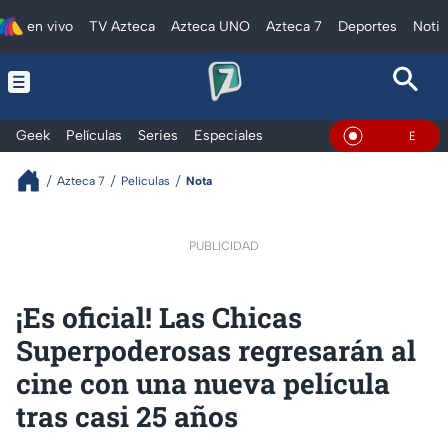
en vivo
TV Azteca
Azteca UNO
Azteca 7
Deportes
Notic
Geek
Películas
Series
Especiales
En Vivo
Azteca 7
Películas
Nota
PUBLICIDAD
¡Es oficial! Las Chicas
Superpoderosas regresarán al
cine con una nueva película
tras casi 25 años