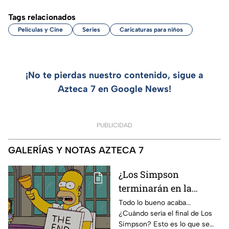
Tags relacionados
Películas y Cine
Series
Caricaturas para niños
¡No te pierdas nuestro contenido, sigue a
Azteca 7 en Google News!
PUBLICIDAD
GALERÍAS Y NOTAS AZTECA 7
¿Los Simpson
terminarán en la
temporada 40? Actriz
Todo lo bueno acaba...
¿Cuándo sería el final de Los
de Bart Simpson da
Simpson? Esto es lo que se