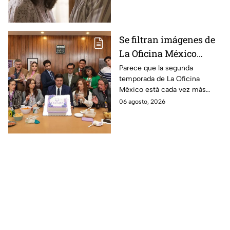
película
Se filtran imágenes de
La Oficina México
temporada 2 y un
Parece que la segunda
temporada de La Oficina
detalle desata teorías
México está cada vez más
entre los fans
cerca, pues el elenco ya se
06 agosto, 2026
encuentra en grabaciones y ya
se filtraron las primeras
imágenes del set.