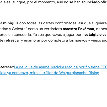
sociales, aunque, por el momento, aún no se han
anunciado ofic
na
miniguía
con todas las cartas confirmadas, así que si quiere
arino y Celeste” como un verdadero
maestro Pokémon
, debes
meros en conocerla. Ya sea que vayas a jugar por
nostalgia o es
te refrescar y enamorar por completo a los nuevos y viejos j
teresar:
La película de anime Madoka Magica por fin tiene FE
icia ya comenzó, mira el tráiler de Walpurgisnacht: Rising