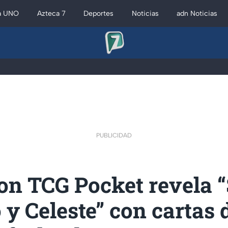
a UNO
Azteca 7
Deportes
Noticias
adn Noticias
PUBLICIDAD
n TCG Pocket revela “
y Celeste” con cartas 