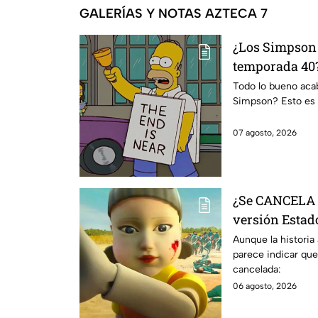
GALERÍAS Y NOTAS AZTECA 7
¿Los Simpson 
temporada 40?
da IMPACTANT
Todo lo bueno acaba
Simpson? Esto es 
07 agosto, 2026
¿Se CANCELA "
versión Estado
se sabe al mo
Aunque la historia
parece indicar que
cancelada:
06 agosto, 2026