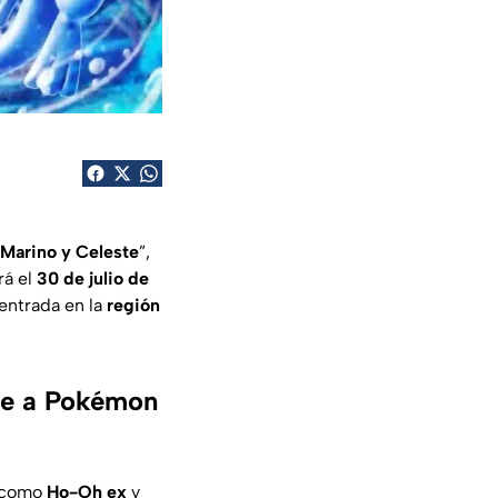
 Marino y Celeste
”,
rá el
30 de julio de
entrada en la
región
ste a Pokémon
s como
Ho-Oh ex
y