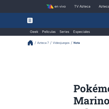
en vivo
TV Azteca
Aztec
Geek
Películas
Series
Especiales
Azteca 7
Videojuegos
Nota
Pokémo
Marino 