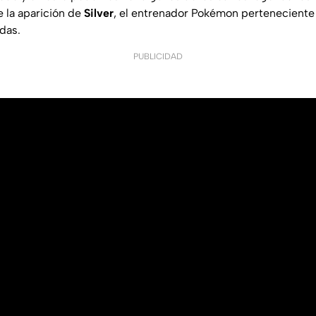
 la aparición de
Silver
, el entrenador Pokémon perteneciente 
das.
PUBLICIDAD