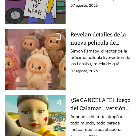
IMPACTANTE
sabe:
07 agosto, 2026
declaración
Revelan detalles de la
nueva película de
Labubu: de qué tratará
Simon Farnaby, director de la
próxima película live-action de
y cuándo se estrena
los Labubu, revela de qué
tratará la cinta. Aquí te
07 agosto, 2026
contamos los detalles.
¿Se CANCELA "El Juego
del Calamar", versión
Estados Unidos? Esto
Aunque la historia atrapó a
todo mundo, todo parece
es lo que se sabe al
indicar que la adaptación
momento
podría ser cancelada: