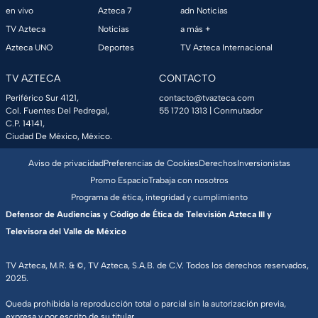
en vivo
Azteca 7
adn Noticias
TV Azteca
Noticias
a más +
Azteca UNO
Deportes
TV Azteca Internacional
TV AZTECA
CONTACTO
Periférico Sur 4121,
contacto@tvazteca.com
Col. Fuentes Del Pedregal,
55 1720 1313
| Conmutador
C.P. 14141,
Ciudad De México, México.
Aviso de privacidad
Preferencias de Cookies
Derechos
Inversionistas
Promo Espacio
Trabaja con nosotros
Programa de ética, integridad y cumplimiento
Defensor de Audiencias y Código de Ética de Televisión Azteca III y
Televisora del Valle de México
TV Azteca, M.R. & ©, TV Azteca, S.A.B. de C.V. Todos los derechos reservados,
2025.
Queda prohibida la reproducción total o parcial sin la autorización previa,
expresa y por escrito de su titular.