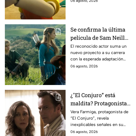
06 agosto, 2026
Se confirma la última
película de Sam Neill
antes de morir: esto es
El reconocido actor suma un
nuevo proyecto a su carrera
lo que se sabe hasta
con la esperada adaptación
ahora
cinematográfica del popular
06 agosto, 2026
videojuego.
¿"El Conjuro” está
maldita? Protagonista
revela INQUIETANTES
Vera Farmiga, protagonista de
“El Conjuro”, revela
señales en su cuerpo
inexplicables señales en su
durante la grabación de
cuerpo durante el rodaje de la
06 agosto, 2026
la película