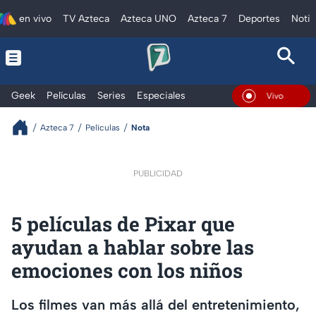
en vivo
TV Azteca
Azteca UNO
Azteca 7
Deportes
Notic
Geek
Películas
Series
Especiales
En Vivo
Azteca 7
Películas
Nota
PUBLICIDAD
5 películas de Pixar que
ayudan a hablar sobre las
emociones con los niños
Los filmes van más allá del entretenimiento,