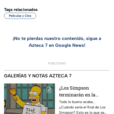
Tags relacionados
Películas y Cine
¡No te pierdas nuestro contenido, sigue a
Azteca 7 en Google News!
PUBLICIDAD
GALERÍAS Y NOTAS AZTECA 7
¿Los Simpson
terminarán en la
temporada 40? Actriz
Todo lo bueno acaba...
¿Cuándo sería el final de Los
de Bart Simpson da
Simpson? Esto es lo que se