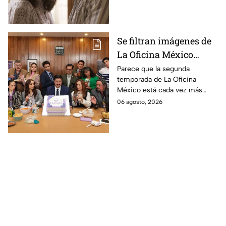
película
Se filtran imágenes de
La Oficina México
temporada 2 y un
Parece que la segunda
temporada de La Oficina
detalle desata teorías
México está cada vez más
entre los fans
cerca, pues el elenco ya se
06 agosto, 2026
encuentra en grabaciones y ya
se filtraron las primeras
imágenes del set.