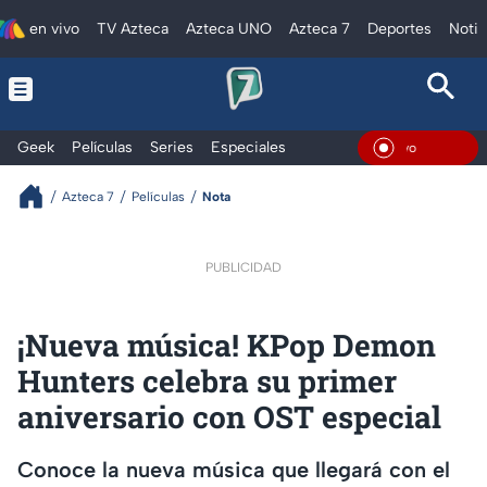
en vivo
TV Azteca
Azteca UNO
Azteca 7
Deportes
Notic
Geek
Películas
Series
Especiales
En Viv
Azteca 7
Películas
Nota
PUBLICIDAD
¡Nueva música! KPop Demon
Hunters celebra su primer
aniversario con OST especial
Conoce la nueva música que llegará con el