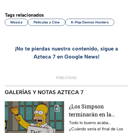
Tags relacionados
Música
Películas y Cine
K-Pop Demon Hunters
¡No te pierdas nuestro contenido, sigue a
Azteca 7 en Google News!
PUBLICIDAD
GALERÍAS Y NOTAS AZTECA 7
¿Los Simpson
terminarán en la
temporada 40? Actriz
Todo lo bueno acaba...
¿Cuándo sería el final de Los
de Bart Simpson da