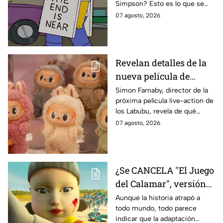
Simpson? Esto es lo que se
IMPACTANTE
sabe:
07 agosto, 2026
declaración
Revelan detalles de la
nueva película de
Labubu: de qué tratará
Simon Farnaby, director de la
próxima película live-action de
y cuándo se estrena
los Labubu, revela de qué
tratará la cinta. Aquí te
07 agosto, 2026
contamos los detalles.
¿Se CANCELA "El Juego
del Calamar", versión
Estados Unidos? Esto
Aunque la historia atrapó a
todo mundo, todo parece
es lo que se sabe al
indicar que la adaptación