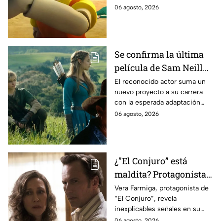
momento
podría ser cancelada:
06 agosto, 2026
Se confirma la última
película de Sam Neill
antes de morir: esto es
El reconocido actor suma un
nuevo proyecto a su carrera
lo que se sabe hasta
con la esperada adaptación
ahora
cinematográfica del popular
06 agosto, 2026
videojuego.
¿"El Conjuro” está
maldita? Protagonista
revela INQUIETANTES
Vera Farmiga, protagonista de
“El Conjuro”, revela
señales en su cuerpo
inexplicables señales en su
durante la grabación de
cuerpo durante el rodaje de la
06 agosto, 2026