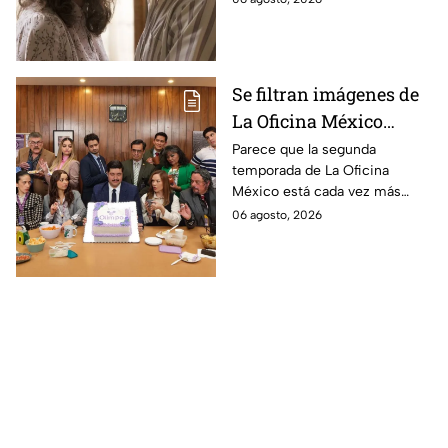
la película
película
Se filtran imágenes de
La Oficina México
temporada 2 y un
Parece que la segunda
temporada de La Oficina
detalle desata teorías
México está cada vez más
entre los fans
cerca, pues el elenco ya se
06 agosto, 2026
encuentra en grabaciones y ya
se filtraron las primeras
imágenes del set.