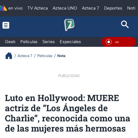
en vivo
TV Azteca
Azteca UNO
Azteca 7
Deportes
Notic
Geek
Películas
Series
Especiales
En Vi
Azteca 7
Películas
Nota
PUBLICIDAD
Luto en Hollywood: MUERE
actriz de “Los Ángeles de
Charlie”, reconocida como una
de las mujeres más hermosas