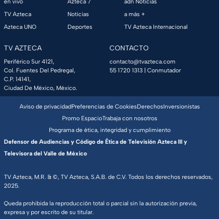
en vivo
Azteca 7
adn Noticias
TV Azteca
Noticias
a más +
Azteca UNO
Deportes
TV Azteca Internacional
TV AZTECA
CONTACTO
Periférico Sur 4121,
contacto@tvazteca.com
Col. Fuentes Del Pedregal,
55 1720 1313
| Conmutador
C.P. 14141,
Ciudad De México, México.
Aviso de privacidad
Preferencias de Cookies
Derechos
Inversionistas
Promo Espacio
Trabaja con nosotros
Programa de ética, integridad y cumplimiento
Defensor de Audiencias y Código de Ética de Televisión Azteca III y
Televisora del Valle de México
TV Azteca, M.R. & ©, TV Azteca, S.A.B. de C.V. Todos los derechos reservados,
2025.
Queda prohibida la reproducción total o parcial sin la autorización previa,
expresa y por escrito de su titular.