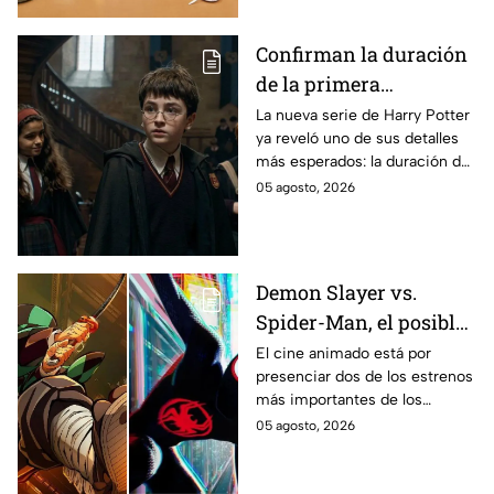
imágenes del set.
Confirman la duración
de la primera
temporada de Harry
La nueva serie de Harry Potter
ya reveló uno de sus detalles
Potter y emocionará a
más esperados: la duración de
los fans de los libros
la primera temporada basada
05 agosto, 2026
en los libros de J.K. Rowling.
Demon Slayer vs.
Spider-Man, el posible
gran enfrentamiento
El cine animado está por
presenciar dos de los estrenos
en taquilla del 2027
más importantes de los
últimos años.
05 agosto, 2026