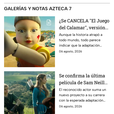
GALERÍAS Y NOTAS AZTECA 7
¿Se CANCELA "El Juego
del Calamar", versión
Estados Unidos? Esto
Aunque la historia atrapó a
todo mundo, todo parece
es lo que se sabe al
indicar que la adaptación
momento
podría ser cancelada:
06 agosto, 2026
Se confirma la última
película de Sam Neill
antes de morir: esto es
El reconocido actor suma un
nuevo proyecto a su carrera
lo que se sabe hasta
con la esperada adaptación
ahora
cinematográfica del popular
06 agosto, 2026
videojuego.