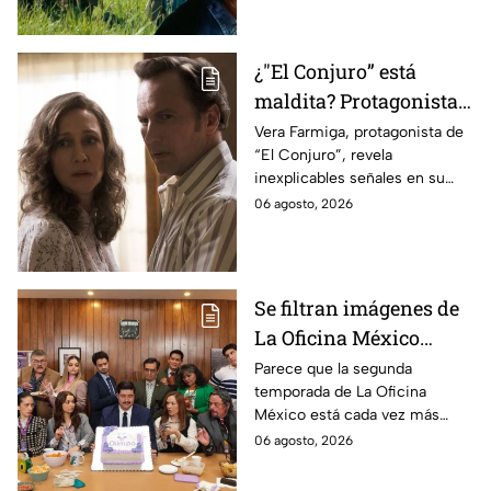
¿"El Conjuro” está
maldita? Protagonista
revela INQUIETANTES
Vera Farmiga, protagonista de
“El Conjuro”, revela
señales en su cuerpo
inexplicables señales en su
durante la grabación de
cuerpo durante el rodaje de la
06 agosto, 2026
la película
película
Se filtran imágenes de
La Oficina México
temporada 2 y un
Parece que la segunda
temporada de La Oficina
detalle desata teorías
México está cada vez más
entre los fans
cerca, pues el elenco ya se
06 agosto, 2026
encuentra en grabaciones y ya
se filtraron las primeras