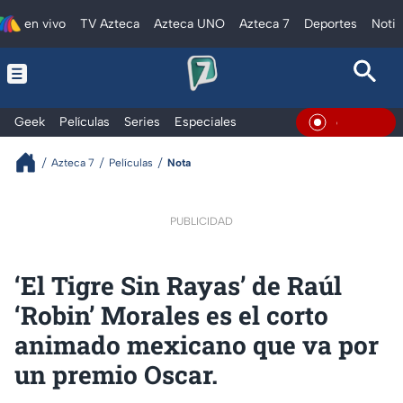
en vivo
TV Azteca
Azteca UNO
Azteca 7
Deportes
Notic
Geek
Películas
Series
Especiales
En Vivo
Azteca 7
Películas
Nota
PUBLICIDAD
‘El Tigre Sin Rayas’ de Raúl
‘Robin’ Morales es el corto
animado mexicano que va por
un premio Oscar.