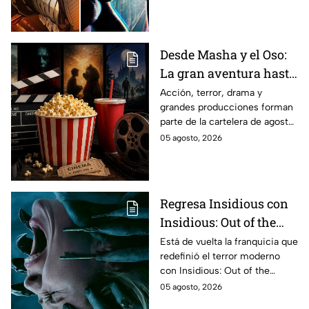
Desde Masha y el Oso:
La gran aventura hasta
El Final de la Calle Oak
Acción, terror, drama y
grandes producciones forman
con Anne Hathaway.
parte de la cartelera de agosto
Esta es la lista
en México.
05 agosto, 2026
completa de los
estrenos en cines para
agosto de 2026 en
México
Regresa Insidious con
Insidious: Out of the
Further; esto revela el
Está de vuelta la franquicia que
redefinió el terror moderno
aterrador primer tráiler
con Insidious: Out of the
Further. Te contamos todo lo
05 agosto, 2026
que se sabe de la película para