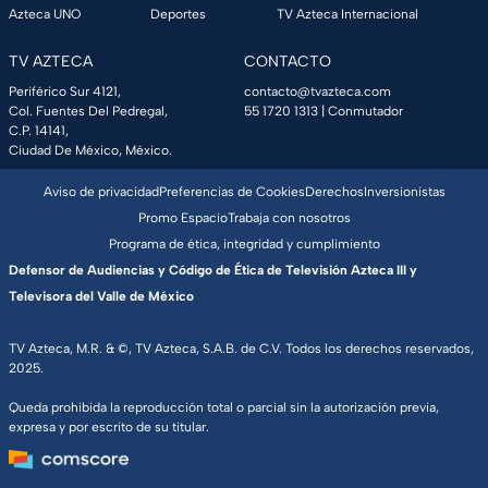
Azteca UNO
Deportes
TV Azteca Internacional
TV AZTECA
CONTACTO
Periférico Sur 4121,
contacto@tvazteca.com
Col. Fuentes Del Pedregal,
55 1720 1313
| Conmutador
C.P. 14141,
Ciudad De México, México.
Aviso de privacidad
Preferencias de Cookies
Derechos
Inversionistas
Promo Espacio
Trabaja con nosotros
Programa de ética, integridad y cumplimiento
Defensor de Audiencias y Código de Ética de Televisión Azteca III y
Televisora del Valle de México
TV Azteca, M.R. & ©, TV Azteca, S.A.B. de C.V. Todos los derechos reservados,
2025.
Queda prohibida la reproducción total o parcial sin la autorización previa,
expresa y por escrito de su titular.