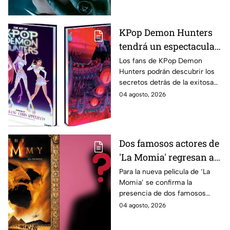
que no te la pierdas.
KPop Demon Hunters
tendrá un espectacular
libro de arte con más de
Los fans de KPop Demon
Hunters podrán descubrir los
500 ilustraciones
secretos detrás de la exitosa
inéditas: ¿se venderá
película gracias a un nuevo
04 agosto, 2026
en México?
libro de arte oficial. Te
decimos si llegará a México.
Dos famosos actores de
'La Momia' regresan a
la nueva película;
Para la nueva película de ‘La
Momia’ se confirma la
descubre de quiénes se
presencia de dos famosos
tratan
actores, ya se dio a conocer
04 agosto, 2026
de quiénes se tratan y cuándo
se estrena