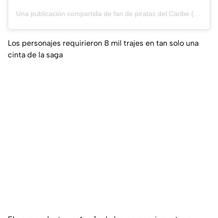
Una publicación compartida de fan de piratas del Caribe (@fan_de_piratas_del_caribe)
Los personajes requirieron 8 mil trajes en tan solo una
cinta de la saga