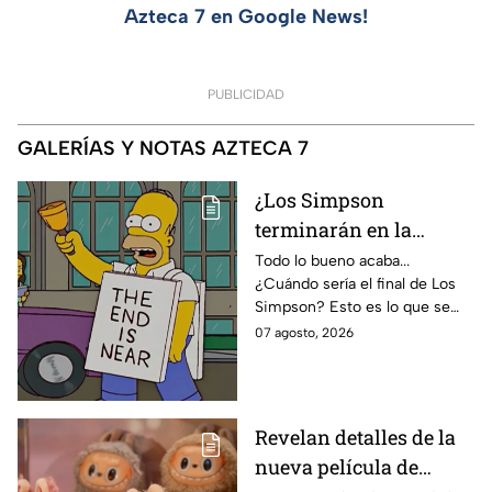
Azteca 7 en Google News!
PUBLICIDAD
GALERÍAS Y NOTAS AZTECA 7
¿Los Simpson
terminarán en la
temporada 40? Actriz
Todo lo bueno acaba...
¿Cuándo sería el final de Los
de Bart Simpson da
Simpson? Esto es lo que se
IMPACTANTE
sabe:
07 agosto, 2026
declaración
Revelan detalles de la
nueva película de