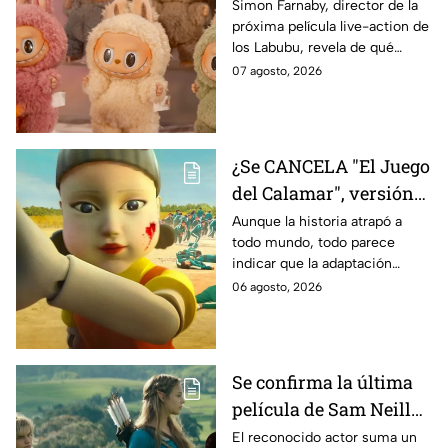
Labubu: de qué tratará
Simon Farnaby, director de la
próxima película live-action de
y cuándo se estrena
los Labubu, revela de qué
tratará la cinta. Aquí te
07 agosto, 2026
contamos los detalles.
¿Se CANCELA "El Juego
del Calamar", versión
Estados Unidos? Esto
Aunque la historia atrapó a
todo mundo, todo parece
es lo que se sabe al
indicar que la adaptación
momento
podría ser cancelada:
06 agosto, 2026
Se confirma la última
película de Sam Neill
antes de morir: esto es
El reconocido actor suma un