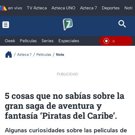
en vivo
TV Azteca
Azteca UNO
Azteca 7
Deportes
Notic
Geek
Películas
Series
Especiales
En Vivo
Azteca 7
Películas
Nota
PUBLICIDAD
5 cosas que no sabías sobre la
gran saga de aventura y
fantasía ‘Piratas del Caribe’.
Algunas curiosidades sobre las películas de