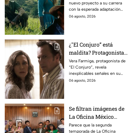
nuevo proyecto a su carrera
lo que se sabe hasta
con la esperada adaptación
ahora
cinematográfica del popular
06 agosto, 2026
videojuego.
¿"El Conjuro” está
maldita? Protagonista
revela INQUIETANTES
Vera Farmiga, protagonista de
“El Conjuro”, revela
señales en su cuerpo
inexplicables señales en su
durante la grabación de
cuerpo durante el rodaje de la
06 agosto, 2026
la película
película
Se filtran imágenes de
La Oficina México
temporada 2 y un
Parece que la segunda
temporada de La Oficina
detalle desata teorías