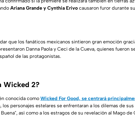
 confirmado si la premiere se realizará también en tierras az
uando
Ariana Grande y Cynthia Erivo
causaron furor durante su
dar que los fanáticos mexicanos sintieron gran emoción graci
resentaron Danna Paola y Ceci de la Cueva, quienes fueron s
español de las protagonistas.
a Wicked 2?
ién conocida como
Wicked For Good, se centrará principalmen
a, los personajes estelares se enfrentaran a los dilemas de s
a Buena", así como a los estragos de su revelación al Mago de 