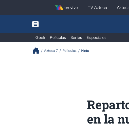
en vivo
TV Azteca
Aztec
Geek
Películas
Series
Especiales
Azteca 7
Películas
Nota
Reparto
en la n