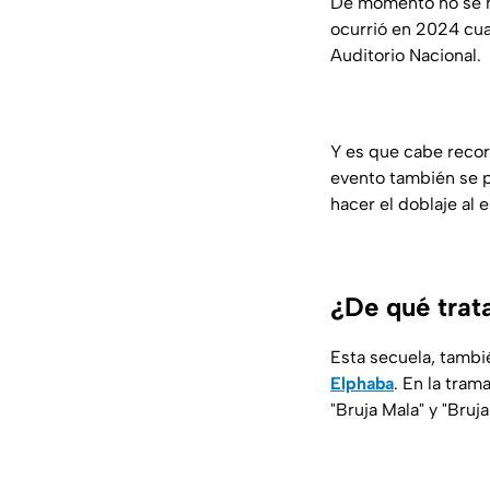
De momento no se ha
ocurrió en 2024 c
Auditorio Nacional.
Y es que cabe recor
evento también se p
hacer el doblaje al 
¿De qué trat
Esta secuela, tamb
Elphaba
. En la tram
"Bruja Mala" y "Bruj