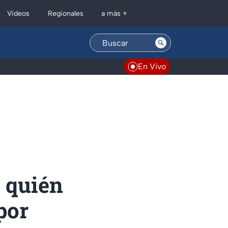
Regionales
Videos
a más +
En Vivo
s quién
por