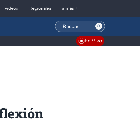
Regionales
Videos
a más +
En Vivo
nflexión