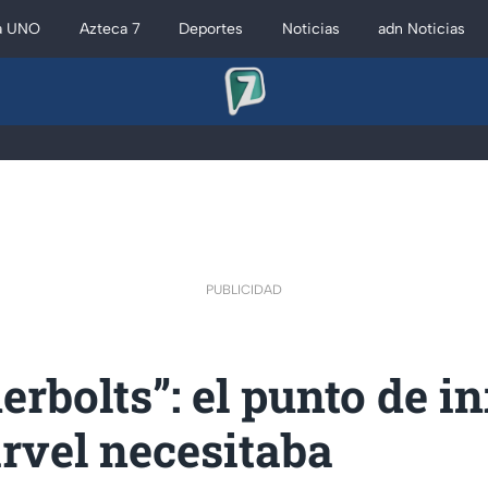
a UNO
Azteca 7
Deportes
Noticias
adn Noticias
PUBLICIDAD
rbolts”: el punto de i
rvel necesitaba