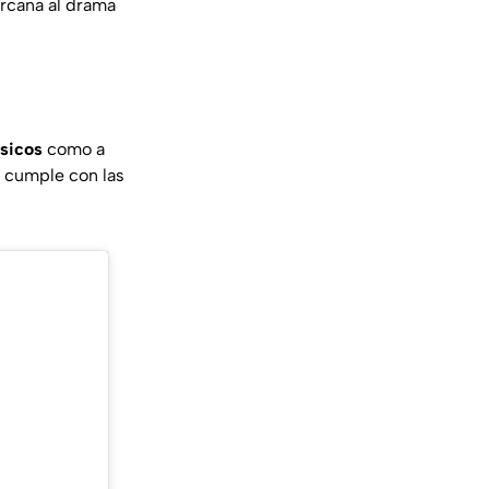
ercana al drama
ásicos
como a
a cumple con las