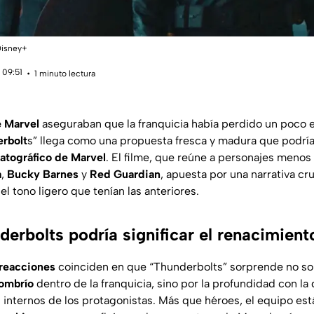
 Disney+
 09:51
1 minuto lectura
e Marvel
aseguraban que la franquicia había perdido un poco e
rbolt
s” llega como una propuesta fresca y madura que podría 
atográfico de Marvel
. El filme, que reúne a personajes meno
a
,
Bucky Barnes
y
Red Guardian
, apuesta por una narrativa c
el tono ligero que tenían las anteriores.
erbolts podría significar el renacimient
reacciones
coinciden en que “Thunderbolts” sorprende no so
sombrío
dentro de la franquicia, sino por la profundidad con la
s internos de los protagonistas. Más que héroes, el equipo e