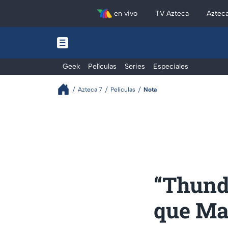
en vivo
TV Azteca
Aztec
Geek
Películas
Series
Especiales
Azteca 7
Películas
Nota
“Thunde
que Ma