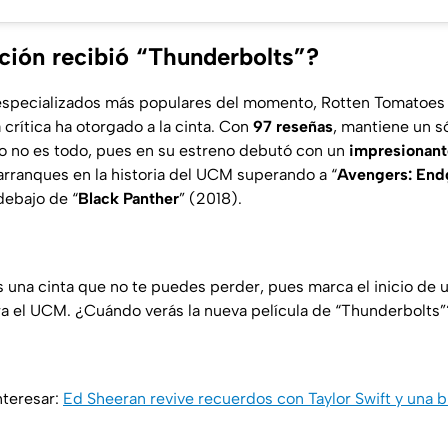
ación recibió “Thunderbolts”?
especializados más populares del momento,
Rotten Tomatoes
a crítica ha otorgado a la cinta. Con
97 reseñas
, mantiene un s
so no es todo, pues en su estreno debutó con un
impresionant
arranques en la historia del UCM superando a “
Avengers: En
debajo de “
Black Panther
” (2018).
es una cinta que no te puedes perder, pues marca el inicio de
a el UCM. ¿Cuándo verás la nueva película de “Thunderbolts”
nteresar:
Ed Sheeran revive recuerdos con Taylor Swift y una