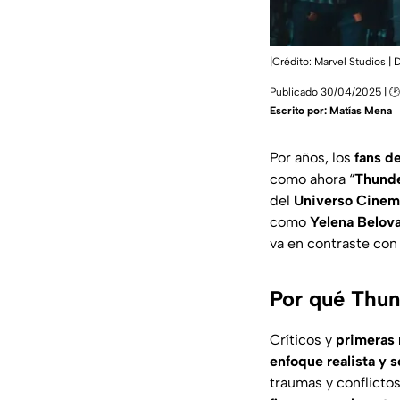
|Crédito: Marvel Studios |
Publicado 30/04/2025 | 🕑
Escrito por:
Matías Mena
Por años, los
fans d
como ahora “
Thunde
del
Universo Cinem
como
Yelena Belov
va en contraste con 
Por qué Thund
Críticos y
primeras 
enfoque realista y 
traumas y conflicto