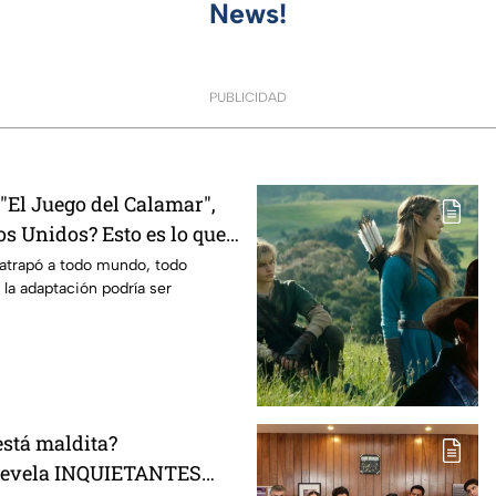
News!
PUBLICIDAD
El Juego del Calamar",
s Unidos? Esto es lo que
mento
 atrapó a todo mundo, todo
 la adaptación podría ser
está maldita?
 revela INQUIETANTES