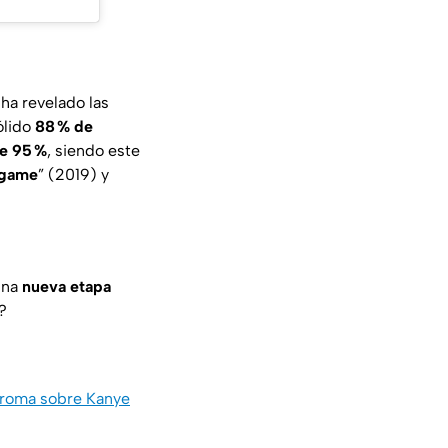
ha revelado las
ólido
88 % de
e 95 %
, siendo este
dgame
” (2019) y
 una
nueva etapa
?
 broma sobre Kanye