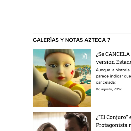
GALERÍAS Y NOTAS AZTECA 7
¿Se CANCELA "
versión Estado
se sabe al mo
Aunque la historia
parece indicar que
cancelada:
06 agosto, 2026
¿"El Conjuro” 
Protagonista