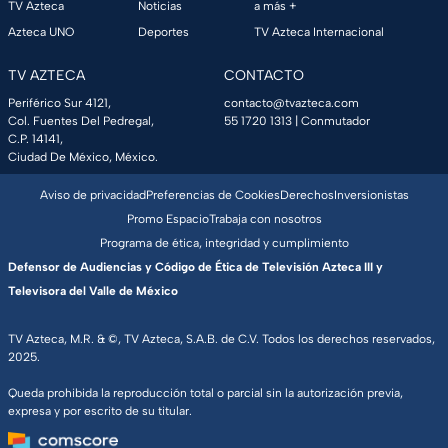
TV Azteca
Noticias
a más +
Azteca UNO
Deportes
TV Azteca Internacional
TV AZTECA
CONTACTO
Periférico Sur 4121,
contacto@tvazteca.com
Col. Fuentes Del Pedregal,
55 1720 1313
| Conmutador
C.P. 14141,
Ciudad De México, México.
Aviso de privacidad
Preferencias de Cookies
Derechos
Inversionistas
Promo Espacio
Trabaja con nosotros
Programa de ética, integridad y cumplimiento
Defensor de Audiencias y Código de Ética de Televisión Azteca III y
Televisora del Valle de México
TV Azteca, M.R. & ©, TV Azteca, S.A.B. de C.V. Todos los derechos reservados,
2025.
Queda prohibida la reproducción total o parcial sin la autorización previa,
expresa y por escrito de su titular.