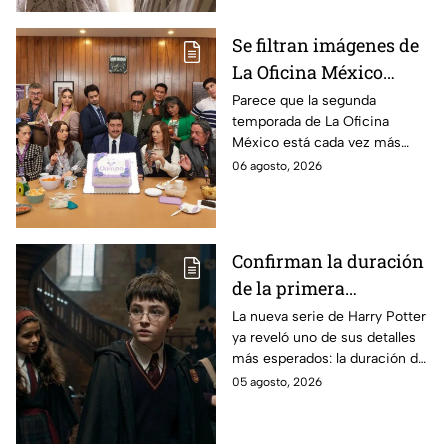
Se filtran imágenes de
La Oficina México
temporada 2 y un
Parece que la segunda
temporada de La Oficina
detalle desata teorías
México está cada vez más
entre los fans
cerca, pues el elenco ya se
06 agosto, 2026
encuentra en grabaciones y ya
se filtraron las primeras
imágenes del set.
Confirman la duración
de la primera
temporada de Harry
La nueva serie de Harry Potter
ya reveló uno de sus detalles
Potter y emocionará a
más esperados: la duración de
los fans de los libros
la primera temporada basada
05 agosto, 2026
en los libros de J.K. Rowling.