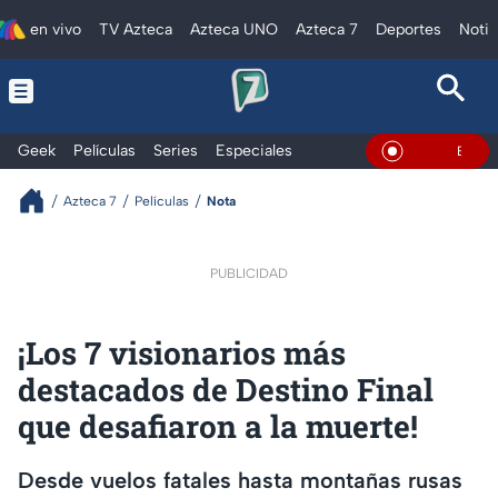
en vivo
TV Azteca
Azteca UNO
Azteca 7
Deportes
Notic
Geek
Películas
Series
Especiales
En Vivo
Azteca 7
Películas
Nota
PUBLICIDAD
¡Los 7 visionarios más
destacados de Destino Final
que desafiaron a la muerte!
Desde vuelos fatales hasta montañas rusas