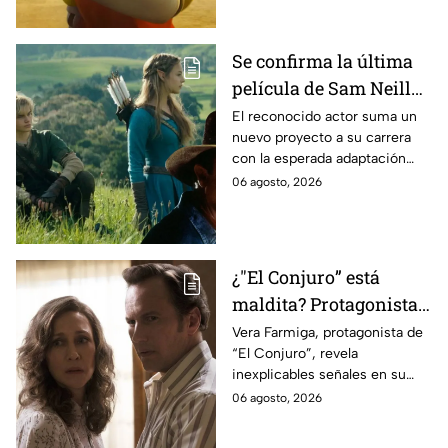
Se confirma la última
película de Sam Neill
antes de morir: esto es
El reconocido actor suma un
nuevo proyecto a su carrera
lo que se sabe hasta
con la esperada adaptación
ahora
cinematográfica del popular
06 agosto, 2026
videojuego.
¿"El Conjuro” está
maldita? Protagonista
revela INQUIETANTES
Vera Farmiga, protagonista de
“El Conjuro”, revela
señales en su cuerpo
inexplicables señales en su
durante la grabación de
cuerpo durante el rodaje de la
06 agosto, 2026
la película
película