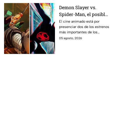
Demon Slayer vs.
Spider-Man, el posible
gran enfrentamiento
El cine animado está por
presenciar dos de los estrenos
en taquilla del 2027
más importantes de los
últimos años.
05 agosto, 2026