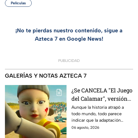
Películas
¡No te pierdas nuestro contenido, sigue a
Azteca 7 en Google News!
PUBLICIDAD
GALERÍAS Y NOTAS AZTECA 7
¿Se CANCELA "El Juego
del Calamar", versión
Estados Unidos? Esto
Aunque la historia atrapó a
todo mundo, todo parece
es lo que se sabe al
indicar que la adaptación
momento
podría ser cancelada:
06 agosto, 2026