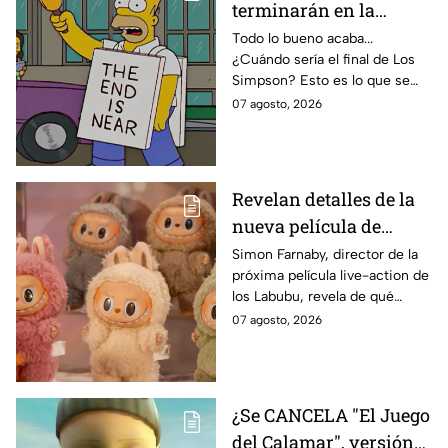
terminarán en la
temporada 40? Actriz
Todo lo bueno acaba...
¿Cuándo sería el final de Los
de Bart Simpson da
Simpson? Esto es lo que se
IMPACTANTE
sabe:
07 agosto, 2026
declaración
Revelan detalles de la
nueva película de
Labubu: de qué tratará
Simon Farnaby, director de la
próxima película live-action de
y cuándo se estrena
los Labubu, revela de qué
tratará la cinta. Aquí te
07 agosto, 2026
contamos los detalles.
¿Se CANCELA "El Juego
del Calamar", versión