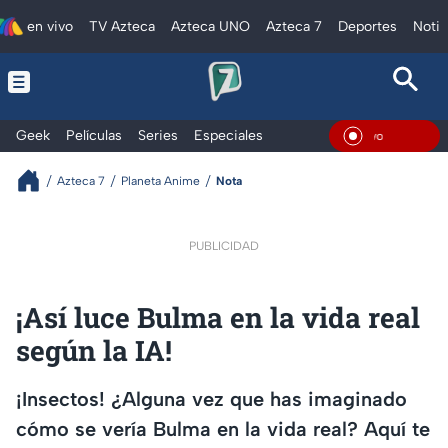
en vivo
TV Azteca
Azteca UNO
Azteca 7
Deportes
Notic
Geek
Películas
Series
Especiales
En Viv
Azteca 7
Planeta Anime
Nota
PUBLICIDAD
¡Así luce Bulma en la vida real
según la IA!
¡Insectos! ¿Alguna vez que has imaginado
cómo se vería Bulma en la vida real? Aquí te