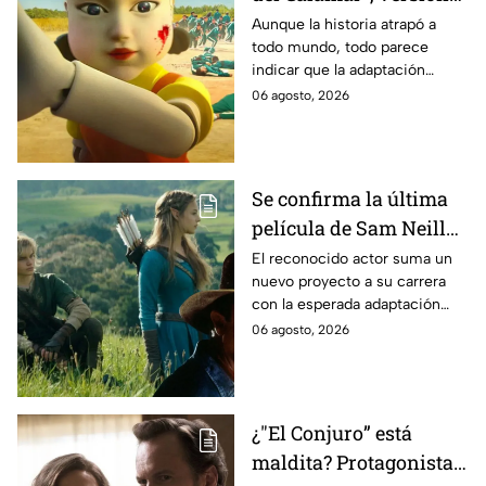
Estados Unidos? Esto
Aunque la historia atrapó a
todo mundo, todo parece
es lo que se sabe al
indicar que la adaptación
momento
podría ser cancelada:
06 agosto, 2026
Se confirma la última
película de Sam Neill
antes de morir: esto es
El reconocido actor suma un
nuevo proyecto a su carrera
lo que se sabe hasta
con la esperada adaptación
ahora
cinematográfica del popular
06 agosto, 2026
videojuego.
¿"El Conjuro” está
maldita? Protagonista