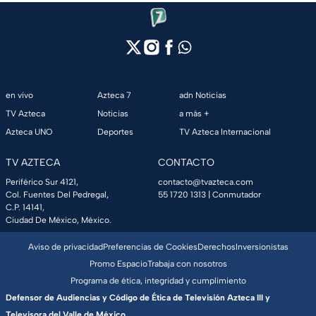
en vivo
Azteca 7
adn Noticias
TV Azteca
Noticias
a más +
Azteca UNO
Deportes
TV Azteca Internacional
TV AZTECA
CONTACTO
Periférico Sur 4121,
contacto@tvazteca.com
Col. Fuentes Del Pedregal,
55 1720 1313
| Conmutador
C.P. 14141,
Ciudad De México, México.
Aviso de privacidad
Preferencias de Cookies
Derechos
Inversionistas
Promo Espacio
Trabaja con nosotros
Programa de ética, integridad y cumplimiento
Defensor de Audiencias y Código de Ética de Televisión Azteca III y
Televisora del Valle de México