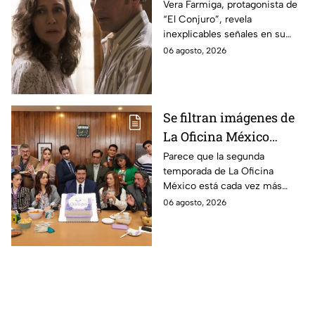
revela INQUIETANTES
Vera Farmiga, protagonista de
“El Conjuro”, revela
señales en su cuerpo
inexplicables señales en su
durante la grabación de
cuerpo durante el rodaje de la
06 agosto, 2026
la película
película
Se filtran imágenes de
La Oficina México
temporada 2 y un
Parece que la segunda
temporada de La Oficina
detalle desata teorías
México está cada vez más
entre los fans
cerca, pues el elenco ya se
06 agosto, 2026
encuentra en grabaciones y ya
se filtraron las primeras
imágenes del set.