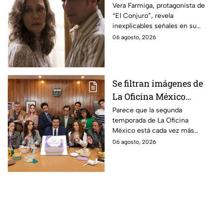
revela INQUIETANTES
Vera Farmiga, protagonista de
“El Conjuro”, revela
señales en su cuerpo
inexplicables señales en su
durante la grabación de
cuerpo durante el rodaje de la
06 agosto, 2026
la película
película
Se filtran imágenes de
La Oficina México
temporada 2 y un
Parece que la segunda
temporada de La Oficina
detalle desata teorías
México está cada vez más
entre los fans
cerca, pues el elenco ya se
06 agosto, 2026
encuentra en grabaciones y ya
se filtraron las primeras
imágenes del set.