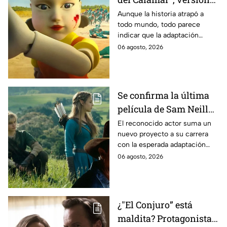
Estados Unidos? Esto
Aunque la historia atrapó a
todo mundo, todo parece
es lo que se sabe al
indicar que la adaptación
momento
podría ser cancelada:
06 agosto, 2026
Se confirma la última
película de Sam Neill
antes de morir: esto es
El reconocido actor suma un
nuevo proyecto a su carrera
lo que se sabe hasta
con la esperada adaptación
ahora
cinematográfica del popular
06 agosto, 2026
videojuego.
¿"El Conjuro” está
maldita? Protagonista