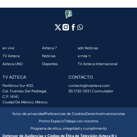
en vivo
Azteca 7
adn Noticias
TV Azteca
Noticias
a más +
Azteca UNO
Deportes
TV Azteca Internacional
TV AZTECA
CONTACTO
Periférico Sur 4121,
contacto@tvazteca.com
Col. Fuentes Del Pedregal,
55 1720 1313
| Conmutador
C.P. 14141,
Ciudad De México, México.
Aviso de privacidad
Preferencias de Cookies
Derechos
Inversionistas
Promo Espacio
Trabaja con nosotros
Programa de ética, integridad y cumplimiento
Defensor de Audiencias y Código de Ética de Televisión Azteca III y