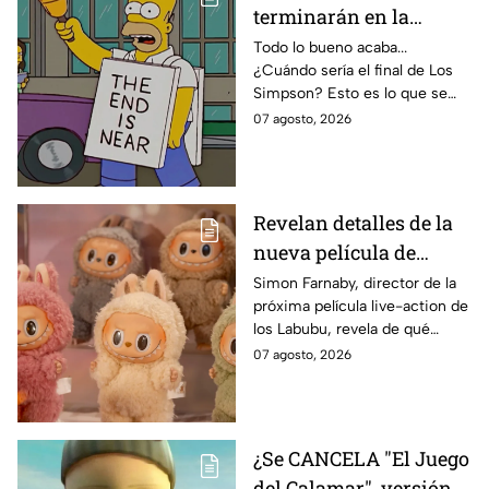
terminarán en la
temporada 40? Actriz
Todo lo bueno acaba...
¿Cuándo sería el final de Los
de Bart Simpson da
Simpson? Esto es lo que se
IMPACTANTE
sabe:
07 agosto, 2026
declaración
Revelan detalles de la
nueva película de
Labubu: de qué tratará
Simon Farnaby, director de la
próxima película live-action de
y cuándo se estrena
los Labubu, revela de qué
tratará la cinta. Aquí te
07 agosto, 2026
contamos los detalles.
¿Se CANCELA "El Juego
del Calamar", versión