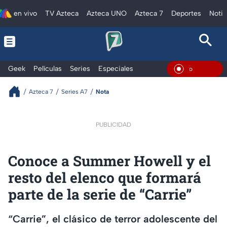
en vivo
TV Azteca
Azteca UNO
Azteca 7
Deportes
Notic
Geek
Películas
Series
Especiales
En Vivo
Azteca 7
Series A7
Nota
PUBLICIDAD
⁠Conoce a Summer Howell y el
resto del elenco que formará
parte de la serie de “Carrie”
“Carrie”, el clásico de terror adolescente del