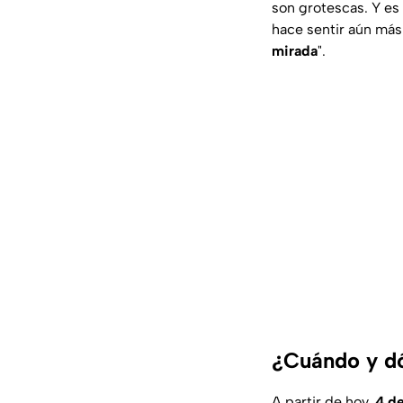
son grotescas. Y es 
hace sentir aún má
mirada
"
.
¿Cuándo y dó
A partir de hoy,
4 d