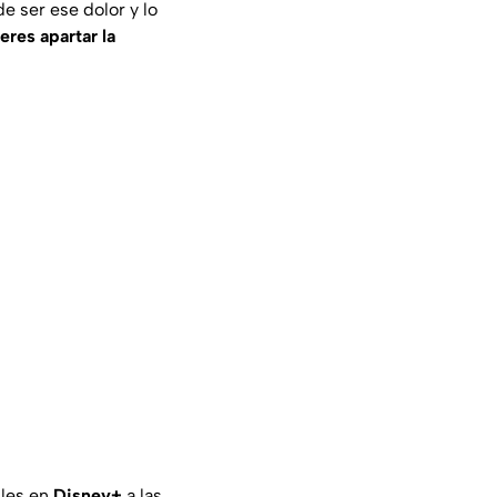
e ser ese dolor y lo
eres apartar la
bles en
Disney+
a las