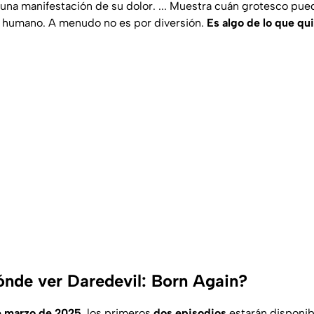
una manifestación de su dolor. ... Muestra cuán grotesco pued
s humano. A menudo no es por diversión.
Es algo de lo que qui
nde ver Daredevil: Born Again?
e marzo de 2025
, los primeros
dos episodios
estarán disponi