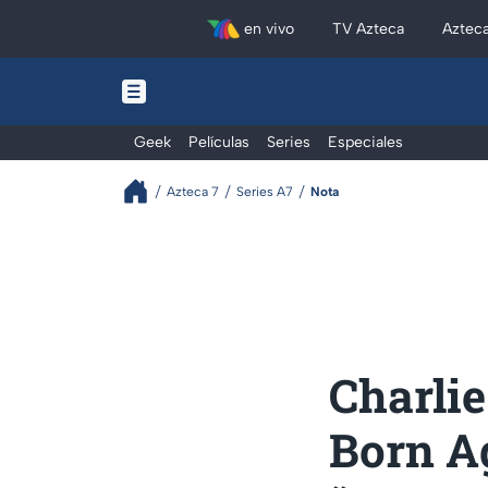
en vivo
TV Azteca
Aztec
Geek
Películas
Series
Especiales
Azteca 7
Series A7
Nota
Charlie
Born Ag