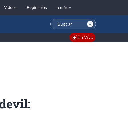
Regionales
Videos
a más +
En Vivo
devil: