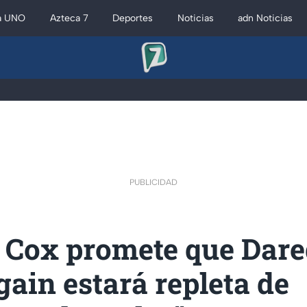
a UNO
Azteca 7
Deportes
Noticias
adn Noticias
PUBLICIDAD
 Cox promete que Dare
ain estará repleta de