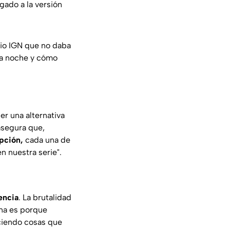
gado a la versión
dio
IGN
que no daba
sa noche y cómo
er una alternativa
asegura que,
pción,
cada una de
n nuestra serie"
.
encia
. La brutalidad
ona es porque
ciendo cosas que