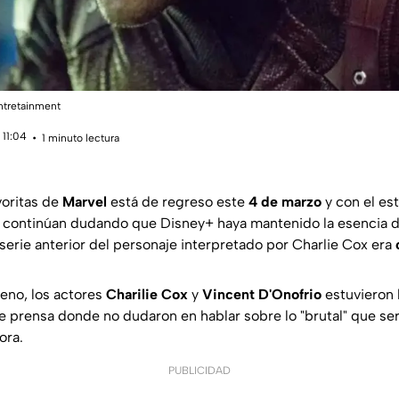
Entretainment
 11:04
1 minuto lectura
voritas de
Marvel
está de regreso este
4 de marzo
y con el es
ontinúan dudando que Disney+ haya mantenido la esencia de 
erie anterior del personaje interpretado por Charlie Cox era
reno, los actores
Charilie Cox
y
Vincent D'Onofrio
estuvieron 
 prensa donde no dudaron en hablar sobre lo "brutal" que será
ora.
PUBLICIDAD