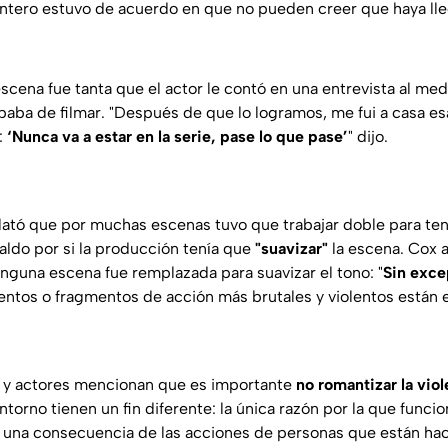
 entero estuvo de acuerdo en que no pueden creer que haya lle
escena fue tanta que el actor le contó en una entrevista al me
baba de filmar.
"Después de que lo logramos, me fui a casa e
:
‘Nunca va a estar en la serie, pase lo que pase’
" dijo
.
elató que por muchas escenas tuvo que trabajar doble para ten
aldo por si la producción tenía que
"suavizar"
la escena. Cox 
nguna escena fue remplazada para suavizar el tono:
"
Sin exce
entos o fragmentos de acción más brutales y violentos están e
s y actores mencionan que es importante
no romantizar la viol
ntorno tienen un fin diferente:
la única razón por la que funci
una consecuencia de las acciones de personas que están ha