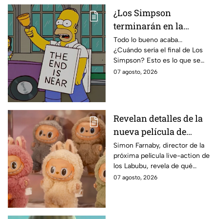
¿Los Simpson
terminarán en la
temporada 40? Actriz
Todo lo bueno acaba...
¿Cuándo sería el final de Los
de Bart Simpson da
Simpson? Esto es lo que se
IMPACTANTE
sabe:
07 agosto, 2026
declaración
Revelan detalles de la
nueva película de
Labubu: de qué tratará
Simon Farnaby, director de la
próxima película live-action de
y cuándo se estrena
los Labubu, revela de qué
tratará la cinta. Aquí te
07 agosto, 2026
contamos los detalles.