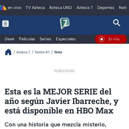
en vivo
TV Azteca
Azteca UNO
Azteca 7
Deportes
Notic
Geek
Películas
Series
Especiales
En Vivo
Azteca 7
Series A7
Nota
PUBLICIDAD
Esta es la MEJOR SERIE del
año según Javier Ibarreche, y
está disponible en HBO Max
Con una historia que mezcla misterio,