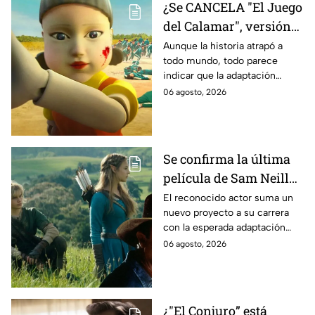
¿Se CANCELA "El Juego
del Calamar", versión
Estados Unidos? Esto
Aunque la historia atrapó a
todo mundo, todo parece
es lo que se sabe al
indicar que la adaptación
momento
podría ser cancelada:
06 agosto, 2026
Se confirma la última
película de Sam Neill
antes de morir: esto es
El reconocido actor suma un
nuevo proyecto a su carrera
lo que se sabe hasta
con la esperada adaptación
ahora
cinematográfica del popular
06 agosto, 2026
videojuego.
¿"El Conjuro” está