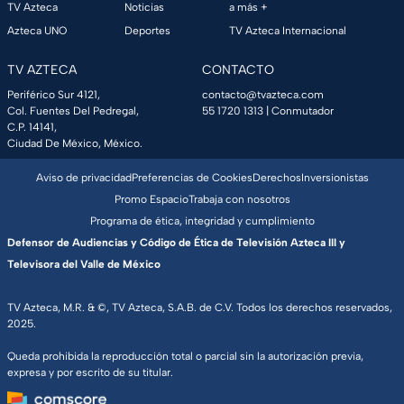
TV Azteca
Noticias
a más +
Azteca UNO
Deportes
TV Azteca Internacional
TV AZTECA
CONTACTO
Periférico Sur 4121,
contacto@tvazteca.com
Col. Fuentes Del Pedregal,
55 1720 1313
| Conmutador
C.P. 14141,
Ciudad De México, México.
Aviso de privacidad
Preferencias de Cookies
Derechos
Inversionistas
Promo Espacio
Trabaja con nosotros
Programa de ética, integridad y cumplimiento
Defensor de Audiencias y Código de Ética de Televisión Azteca III y
Televisora del Valle de México
TV Azteca, M.R. & ©, TV Azteca, S.A.B. de C.V. Todos los derechos reservados,
2025.
Queda prohibida la reproducción total o parcial sin la autorización previa,
expresa y por escrito de su titular.