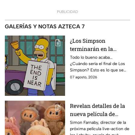
PUBLICIDAD
GALERÍAS Y NOTAS AZTECA 7
¿Los Simpson
terminarán en la
temporada 40? Actriz
Todo lo bueno acaba...
¿Cuándo sería el final de Los
de Bart Simpson da
Simpson? Esto es lo que se
IMPACTANTE
sabe:
07 agosto, 2026
declaración
Revelan detalles de la
nueva película de
Labubu: de qué tratará
Simon Farnaby, director de la
próxima película live-action de
y cuándo se estrena