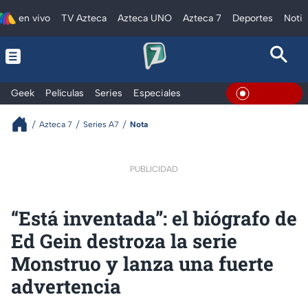
en vivo
TV Azteca
Azteca UNO
Azteca 7
Deportes
Notic
Geek
Películas
Series
Especiales
En Vivo
Azteca 7
Series A7
Nota
PUBLICIDAD
“Está inventada”: el biógrafo de
Ed Gein destroza la serie
Monstruo y lanza una fuerte
advertencia