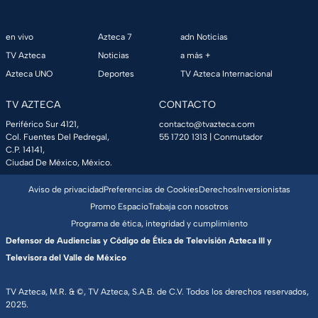
en vivo
Azteca 7
adn Noticias
TV Azteca
Noticias
a más +
Azteca UNO
Deportes
TV Azteca Internacional
TV AZTECA
CONTACTO
Periférico Sur 4121,
contacto@tvazteca.com
Col. Fuentes Del Pedregal,
55 1720 1313
| Conmutador
C.P. 14141,
Ciudad De México, México.
Aviso de privacidad
Preferencias de Cookies
Derechos
Inversionistas
Promo Espacio
Trabaja con nosotros
Programa de ética, integridad y cumplimiento
Defensor de Audiencias y Código de Ética de Televisión Azteca III y
Televisora del Valle de México
TV Azteca, M.R. & ©, TV Azteca, S.A.B. de C.V. Todos los derechos reservados,
2025.