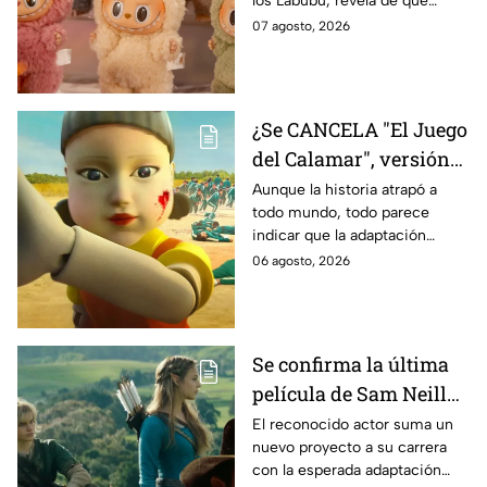
los Labubu, revela de qué
tratará la cinta. Aquí te
07 agosto, 2026
contamos los detalles.
¿Se CANCELA "El Juego
del Calamar", versión
Estados Unidos? Esto
Aunque la historia atrapó a
todo mundo, todo parece
es lo que se sabe al
indicar que la adaptación
momento
podría ser cancelada:
06 agosto, 2026
Se confirma la última
película de Sam Neill
antes de morir: esto es
El reconocido actor suma un
nuevo proyecto a su carrera
lo que se sabe hasta
con la esperada adaptación
ahora