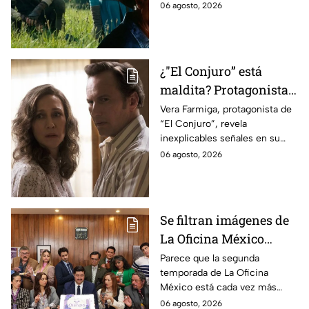
cinematográfica del popular
06 agosto, 2026
videojuego.
¿"El Conjuro” está
maldita? Protagonista
revela INQUIETANTES
Vera Farmiga, protagonista de
“El Conjuro”, revela
señales en su cuerpo
inexplicables señales en su
durante la grabación de
cuerpo durante el rodaje de la
06 agosto, 2026
la película
película
Se filtran imágenes de
La Oficina México
temporada 2 y un
Parece que la segunda
temporada de La Oficina
detalle desata teorías
México está cada vez más
entre los fans
cerca, pues el elenco ya se
06 agosto, 2026