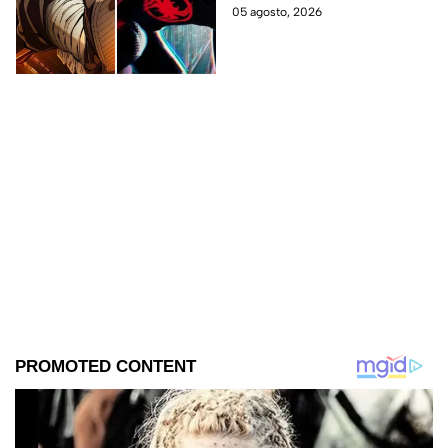
últimos años.
05 agosto, 2026