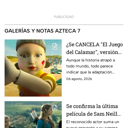
PUBLICIDAD
GALERÍAS Y NOTAS AZTECA 7
¿Se CANCELA "El Juego
del Calamar", versión
Estados Unidos? Esto
Aunque la historia atrapó a
todo mundo, todo parece
es lo que se sabe al
indicar que la adaptación
momento
podría ser cancelada:
06 agosto, 2026
Se confirma la última
película de Sam Neill
antes de morir: esto es
El reconocido actor suma un
nuevo proyecto a su carrera