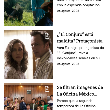
lo que se sabe hasta
con la esperada adaptación
ahora
cinematográfica del popular
06 agosto, 2026
videojuego.
¿"El Conjuro” está
maldita? Protagonista
revela INQUIETANTES
Vera Farmiga, protagonista de
“El Conjuro”, revela
señales en su cuerpo
inexplicables señales en su
durante la grabación de
cuerpo durante el rodaje de la
06 agosto, 2026
la película
película
Se filtran imágenes de
La Oficina México
temporada 2 y un
Parece que la segunda
temporada de La Oficina
detalle desata teorías