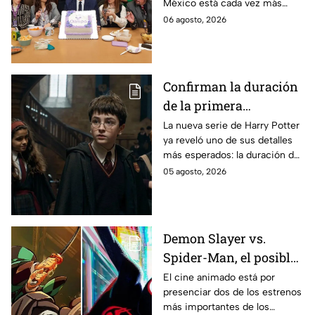
México está cada vez más
entre los fans
cerca, pues el elenco ya se
06 agosto, 2026
encuentra en grabaciones y ya
se filtraron las primeras
imágenes del set.
Confirman la duración
de la primera
temporada de Harry
La nueva serie de Harry Potter
ya reveló uno de sus detalles
Potter y emocionará a
más esperados: la duración de
los fans de los libros
la primera temporada basada
05 agosto, 2026
en los libros de J.K. Rowling.
Demon Slayer vs.
Spider-Man, el posible
gran enfrentamiento
El cine animado está por
presenciar dos de los estrenos
en taquilla del 2027
más importantes de los