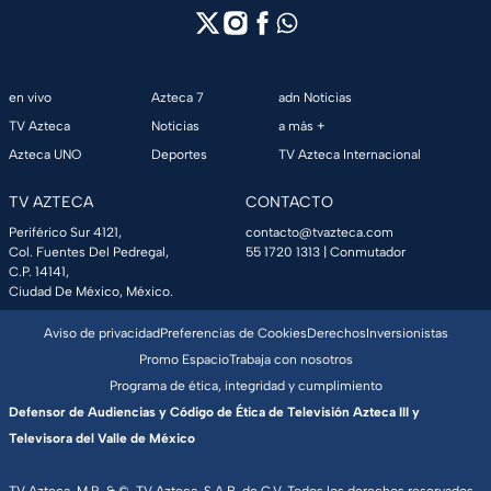
en vivo
Azteca 7
adn Noticias
TV Azteca
Noticias
a más +
Azteca UNO
Deportes
TV Azteca Internacional
TV AZTECA
CONTACTO
Periférico Sur 4121,
contacto@tvazteca.com
Col. Fuentes Del Pedregal,
55 1720 1313
| Conmutador
C.P. 14141,
Ciudad De México, México.
Aviso de privacidad
Preferencias de Cookies
Derechos
Inversionistas
Promo Espacio
Trabaja con nosotros
Programa de ética, integridad y cumplimiento
Defensor de Audiencias y Código de Ética de Televisión Azteca III y
Televisora del Valle de México
TV Azteca, M.R. & ©, TV Azteca, S.A.B. de C.V. Todos los derechos reservados,