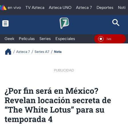
en vivo
TV Azteca
Azteca UNO
Azteca 7
Deportes
Notic
Geek
Películas
Series
Especiales
En Vivo
Azteca 7
Series A7
Nota
PUBLICIDAD
¿Por fin será en México?
Revelan locación secreta de
“The White Lotus” para su
temporada 4