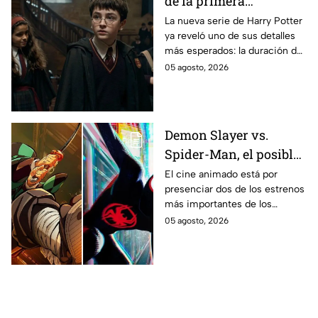
de la primera
temporada de Harry
La nueva serie de Harry Potter
ya reveló uno de sus detalles
Potter y emocionará a
más esperados: la duración de
los fans de los libros
la primera temporada basada
05 agosto, 2026
en los libros de J.K. Rowling.
Demon Slayer vs.
Spider-Man, el posible
gran enfrentamiento
El cine animado está por
presenciar dos de los estrenos
en taquilla del 2027
más importantes de los
últimos años.
05 agosto, 2026