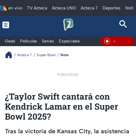
en vivo
TV Azteca
Azteca UNO
Azteca 7
Deportes
Notic
Geek
Películas
Series
Especiales
En Vivo
Azteca 7
Super Bowl
Nota
PUBLICIDAD
¿Taylor Swift cantará con
Kendrick Lamar en el Super
Bowl 2025?
Tras la victoria de Kansas City, la asistencia