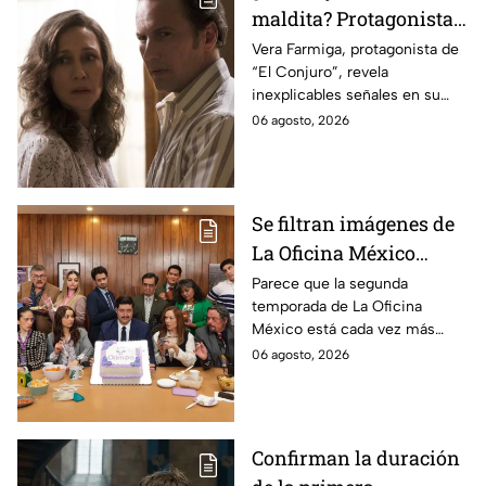
maldita? Protagonista
revela INQUIETANTES
Vera Farmiga, protagonista de
“El Conjuro”, revela
señales en su cuerpo
inexplicables señales en su
durante la grabación de
cuerpo durante el rodaje de la
06 agosto, 2026
la película
película
Se filtran imágenes de
La Oficina México
temporada 2 y un
Parece que la segunda
temporada de La Oficina
detalle desata teorías
México está cada vez más
entre los fans
cerca, pues el elenco ya se
06 agosto, 2026
encuentra en grabaciones y ya
se filtraron las primeras
imágenes del set.
Confirman la duración