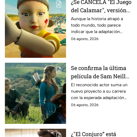
¿Se CANCELA "El Juego
del Calamar", versión
Estados Unidos? Esto
Aunque la historia atrapó a
todo mundo, todo parece
es lo que se sabe al
indicar que la adaptación
momento
podría ser cancelada:
06 agosto, 2026
Se confirma la última
película de Sam Neill
antes de morir: esto es
El reconocido actor suma un
nuevo proyecto a su carrera
lo que se sabe hasta
con la esperada adaptación
ahora
cinematográfica del popular
06 agosto, 2026
videojuego.
¿"El Conjuro” está