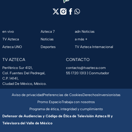
en vivo
Azteca 7
adn Noticias
TV Azteca
Noticias
a más +
Azteca UNO
Deportes
TV Azteca Internacional
TV AZTECA
CONTACTO
Periférico Sur 4121,
contacto@tvazteca.com
Col. Fuentes Del Pedregal,
55 1720 1313
| Conmutador
C.P. 14141,
Ciudad De México, México.
Aviso de privacidad
Preferencias de Cookies
Derechos
Inversionistas
Promo Espacio
Trabaja con nosotros
Programa de ética, integridad y cumplimiento
Defensor de Audiencias y Código de Ética de Televisión Azteca III y
Televisora del Valle de México