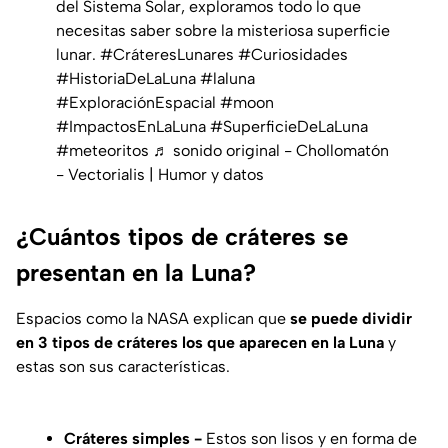
del Sistema Solar, exploramos todo lo que
necesitas saber sobre la misteriosa superficie
lunar.
#CráteresLunares
#Curiosidades
#HistoriaDeLaLuna
#laluna
#ExploraciónEspacial
#moon
#ImpactosEnLaLuna
#SuperficieDeLaLuna
#meteoritos
♬ sonido original - Chollomatón
- Vectorialis | Humor y datos
¿Cuántos tipos de cráteres se
presentan en la Luna?
Espacios como la NASA explican que
se puede dividir
en 3 tipos de cráteres los que aparecen en la Luna
y
estas son sus características.
Cráteres simples -
Estos son lisos y en forma de