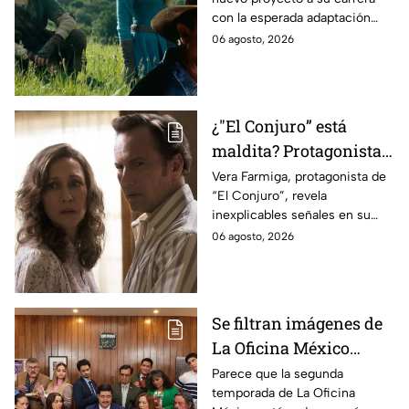
lo que se sabe hasta
con la esperada adaptación
ahora
cinematográfica del popular
06 agosto, 2026
videojuego.
¿"El Conjuro” está
maldita? Protagonista
revela INQUIETANTES
Vera Farmiga, protagonista de
“El Conjuro”, revela
señales en su cuerpo
inexplicables señales en su
durante la grabación de
cuerpo durante el rodaje de la
06 agosto, 2026
la película
película
Se filtran imágenes de
La Oficina México
temporada 2 y un
Parece que la segunda
temporada de La Oficina
detalle desata teorías