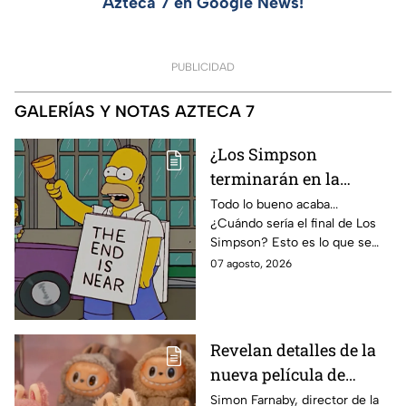
Azteca 7 en Google News!
PUBLICIDAD
GALERÍAS Y NOTAS AZTECA 7
¿Los Simpson
terminarán en la
temporada 40? Actriz
Todo lo bueno acaba...
¿Cuándo sería el final de Los
de Bart Simpson da
Simpson? Esto es lo que se
IMPACTANTE
sabe:
07 agosto, 2026
declaración
Revelan detalles de la
nueva película de
Labubu: de qué tratará
Simon Farnaby, director de la