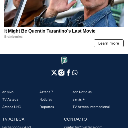
en vivo
Azteca 7
adn Noticias
TV Azteca
Noticias
a más +
Azteca UNO
Deportes
TV Azteca Internacional
TV AZTECA
CONTACTO
Periférico Sur 4121,
contacto@tvazteca.com