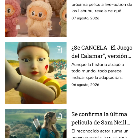
próxima película live-action de
y cuándo se estrena
los Labubu, revela de qué
tratará la cinta. Aquí te
07 agosto, 2026
contamos los detalles.
¿Se CANCELA "El Juego
del Calamar", versión
Estados Unidos? Esto
Aunque la historia atrapó a
todo mundo, todo parece
es lo que se sabe al
indicar que la adaptación
momento
podría ser cancelada:
06 agosto, 2026
Se confirma la última
película de Sam Neill
antes de morir: esto es
El reconocido actor suma un
nuevo proyecto a su carrera