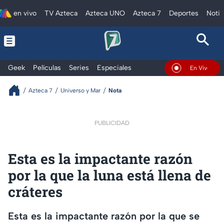
en vivo
TV Azteca
Azteca UNO
Azteca 7
Deportes
Notic
Geek
Películas
Series
Especiales
En Vivo
Azteca 7
Universo y Mar
Nota
PUBLICIDAD
Esta es la impactante razón
por la que la luna está llena de
cráteres
Esta es la impactante razón por la que se