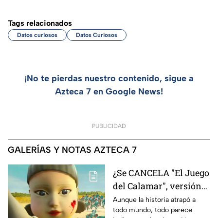
Tags relacionados
Datos curiosos
Datos Curiosos
¡No te pierdas nuestro contenido, sigue a
Azteca 7 en Google News!
PUBLICIDAD
GALERÍAS Y NOTAS AZTECA 7
¿Se CANCELA "El Juego
del Calamar", versión
Estados Unidos? Esto
Aunque la historia atrapó a
todo mundo, todo parece
es lo que se sabe al