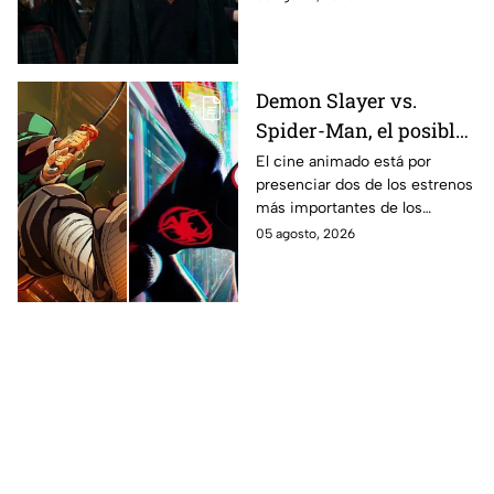
en los libros de J.K. Rowling.
Demon Slayer vs.
Spider-Man, el posible
gran enfrentamiento
El cine animado está por
presenciar dos de los estrenos
en taquilla del 2027
más importantes de los
últimos años.
05 agosto, 2026