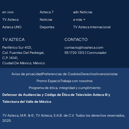
en vivo
Azteca 7
adn Noticias
TV Azteca
Noticias
a más +
Azteca UNO
Deportes
TV Azteca Internacional
TV AZTECA
CONTACTO
Periférico Sur 4121,
contacto@tvazteca.com
Col. Fuentes Del Pedregal,
55 1720 1313
| Conmutador
C.P. 14141,
Ciudad De México, México.
Aviso de privacidad
Preferencias de Cookies
Derechos
Inversionistas
Promo Espacio
Trabaja con nosotros
Programa de ética, integridad y cumplimiento
Defensor de Audiencias y Código de Ética de Televisión Azteca III y
Televisora del Valle de México
TV Azteca, M.R. & ©, TV Azteca, S.A.B. de C.V. Todos los derechos reservados,
2025.