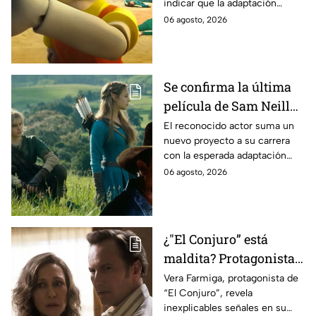
indicar que la adaptación
momento
podría ser cancelada:
06 agosto, 2026
Se confirma la última
película de Sam Neill
antes de morir: esto es
El reconocido actor suma un
nuevo proyecto a su carrera
lo que se sabe hasta
con la esperada adaptación
ahora
cinematográfica del popular
06 agosto, 2026
videojuego.
¿"El Conjuro” está
maldita? Protagonista
revela INQUIETANTES
Vera Farmiga, protagonista de
“El Conjuro”, revela
señales en su cuerpo
inexplicables señales en su
durante la grabación de