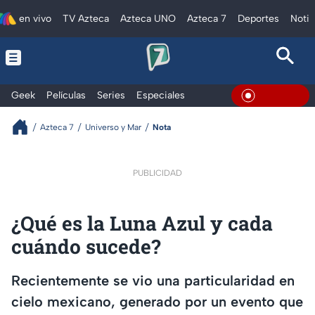
en vivo
TV Azteca
Azteca UNO
Azteca 7
Deportes
Notic
Geek
Películas
Series
Especiales
En Vivo
Azteca 7
Universo y Mar
Nota
PUBLICIDAD
¿Qué es la Luna Azul y cada
cuándo sucede?
Recientemente se vio una particularidad en
cielo mexicano, generado por un evento que