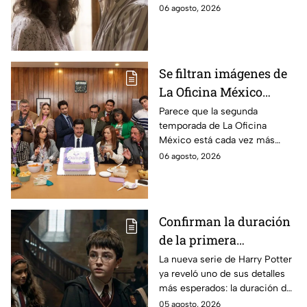
cuerpo durante el rodaje de la
06 agosto, 2026
la película
película
Se filtran imágenes de
La Oficina México
temporada 2 y un
Parece que la segunda
temporada de La Oficina
detalle desata teorías
México está cada vez más
entre los fans
cerca, pues el elenco ya se
06 agosto, 2026
encuentra en grabaciones y ya
se filtraron las primeras
imágenes del set.
Confirman la duración
de la primera
temporada de Harry
La nueva serie de Harry Potter
ya reveló uno de sus detalles
Potter y emocionará a
más esperados: la duración de
los fans de los libros
la primera temporada basada
05 agosto, 2026