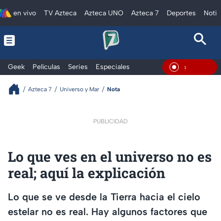
en vivo
TV Azteca
Azteca UNO
Azteca 7
Deportes
Notic
Geek
Películas
Series
Especiales
En Vivo
Azteca 7
Universo y Mar
Nota
PUBLICIDAD
Lo que ves en el universo no es
real; aquí la explicación
Lo que se ve desde la Tierra hacia el cielo
estelar no es real. Hay algunos factores que