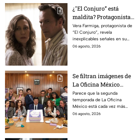
¿"El Conjuro” está
maldita? Protagonista
revela INQUIETANTES
Vera Farmiga, protagonista de
“El Conjuro”, revela
señales en su cuerpo
inexplicables señales en su
durante la grabación de
cuerpo durante el rodaje de la
06 agosto, 2026
la película
película
Se filtran imágenes de
La Oficina México
temporada 2 y un
Parece que la segunda
temporada de La Oficina
detalle desata teorías
México está cada vez más
entre los fans
cerca, pues el elenco ya se
06 agosto, 2026
encuentra en grabaciones y ya
se filtraron las primeras
imágenes del set.