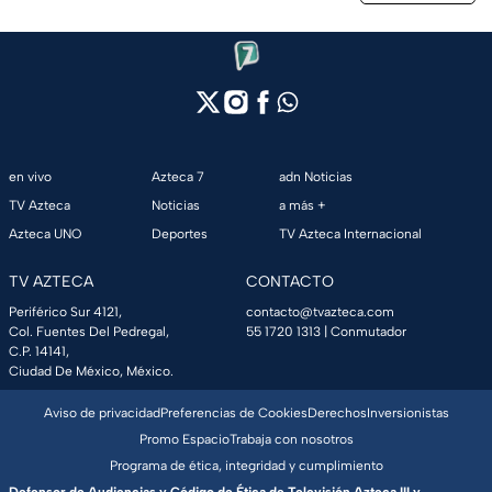
en vivo
Azteca 7
adn Noticias
TV Azteca
Noticias
a más +
Azteca UNO
Deportes
TV Azteca Internacional
TV AZTECA
CONTACTO
Periférico Sur 4121,
contacto@tvazteca.com
Col. Fuentes Del Pedregal,
55 1720 1313
| Conmutador
C.P. 14141,
Ciudad De México, México.
Aviso de privacidad
Preferencias de Cookies
Derechos
Inversionistas
Promo Espacio
Trabaja con nosotros
Programa de ética, integridad y cumplimiento
Defensor de Audiencias y Código de Ética de Televisión Azteca III y