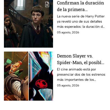
Confirman la duración
de la primera
temporada de Harry
La nueva serie de Harry Potter
ya reveló uno de sus detalles
Potter y emocionará a
más esperados: la duración de
los fans de los libros
la primera temporada basada
05 agosto, 2026
en los libros de J.K. Rowling.
Demon Slayer vs.
Spider-Man, el posible
gran enfrentamiento
El cine animado está por
presenciar dos de los estrenos
en taquilla del 2027
más importantes de los
últimos años.
05 agosto, 2026