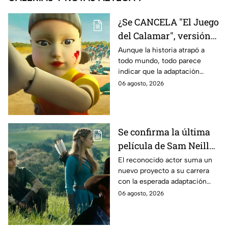
¿Se CANCELA "El Juego
del Calamar", versión
Estados Unidos? Esto
Aunque la historia atrapó a
todo mundo, todo parece
es lo que se sabe al
indicar que la adaptación
momento
podría ser cancelada:
06 agosto, 2026
Se confirma la última
película de Sam Neill
antes de morir: esto es
El reconocido actor suma un
nuevo proyecto a su carrera
lo que se sabe hasta
con la esperada adaptación
ahora
cinematográfica del popular
06 agosto, 2026
videojuego.