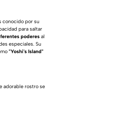
es conocido por su
pacidad para saltar
iferentes poderes
al
des especiales. Su
como
"Yoshi's Island"
e adorable rostro se