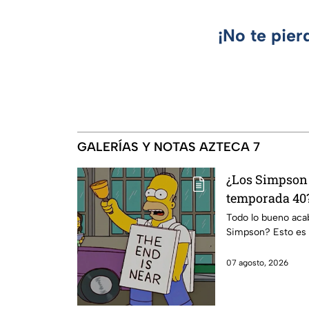
¡No te pier
GALERÍAS Y NOTAS AZTECA 7
¿Los Simpson 
temporada 40?
da IMPACTANT
Todo lo bueno acaba
Simpson? Esto es 
07 agosto, 2026