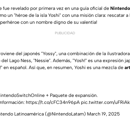
 fue revelado por primera vez en una guía oficial de
Nintendo
mo un "héroe de la isla Yoshi" con una misión clara: rescatar a 
perhéroe con un nombre digno de su valentía!
PUBLICIDAD
roviene del japonés "Yossy", una combinación de la ilustrador
del Lago Ness, "Nessie". Además, "Yosh!" es una expresión j
í!" en español. Así que, en resumen, Yoshi es una mezcla de
ar
intendoSwitchOnline
+ Paquete de expansión.
información:
https://t.co/cFC34n96pA
pic.twitter.com/uFRiA
ntendo Latinoamérica (@NintendoLatam)
March 19, 2025