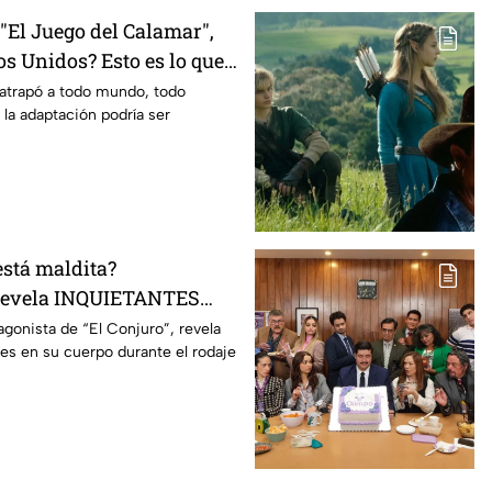
El Juego del Calamar",
s Unidos? Esto es lo que
mento
 atrapó a todo mundo, todo
 la adaptación podría ser
está maldita?
 revela INQUIETANTES
 cuerpo durante la
agonista de “El Conjuro”, revela
les en su cuerpo durante el rodaje
a película