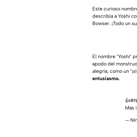
Este curioso nombre
describía a Yoshi co
Bowser. ¡Todo un su
El nombre "Yoshi" p
apodo del monstruo 
alegría, como un "¡s
entusiasmo.
👍
#N
Más 
— Ni