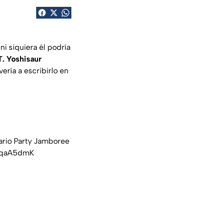
i siquiera él podría
T. Yoshisaur
ería a escribirlo en
Mario Party Jamboree
aRqaA5dmK