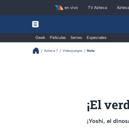
en vivo
TV Azteca
Aztec
Geek
Películas
Series
Especiales
Azteca 7
Videojuegos
Nota
¡El ver
¡Yoshi, el din