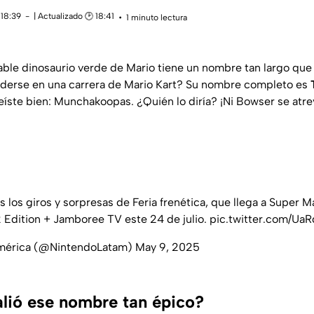
 18:39
| Actualizado 🕑 18:41
1 minuto lectura
able dinosaurio verde de Mario tiene un nombre tan largo que n
rderse en una carrera de Mario Kart? Su nombre completo es
leíste bien: Munchakoopas. ¿Quién lo diría? ¡Ni Bowser se atrev
 los giros y sorpresas de Feria frenética, que llega a Super 
 Edition + Jamboree TV este 24 de julio.
pic.twitter.com/U
américa (@NintendoLatam)
May 9, 2025
lió ese nombre tan épico?