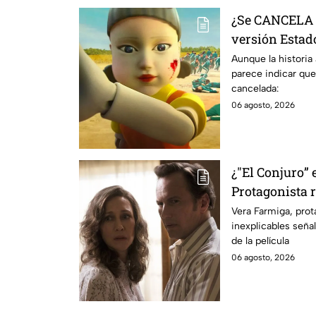
¿Se CANCELA "
versión Estado
se sabe al mo
Aunque la historia
parece indicar que
cancelada:
06 agosto, 2026
¿"El Conjuro” 
Protagonista
señales en su
Vera Farmiga, prot
inexplicables seña
grabación de l
de la película
06 agosto, 2026