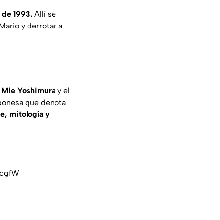
 de 1993.
Allí se
Mario y derrotar a
a
Mie Yoshimura
y el
aponesa que denota
te, mitología y
kcgfW