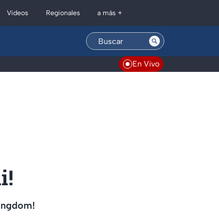
Regionales
Videos
a más +
En Vivo
i!
Kingdom!