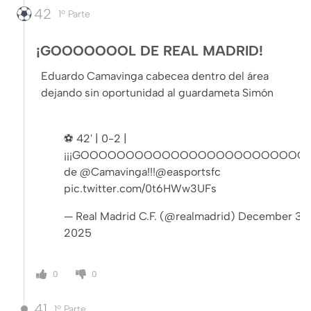
42
1º Parte
¡GOOOOOOOL DE REAL MADRID!
Eduardo Camavinga cabecea dentro del área
dejando sin oportunidad al guardameta Simón
⚽ 42' | 0-2 |
¡¡¡GOOOOOOOOOOOOOOOOOOOOOOOOO
de
@Camavinga
!!!
@easportsfc
pic.twitter.com/0t6HWw3UFs
— Real Madrid C.F. (@realmadrid)
December 3,
2025
0
0
41
1º Parte