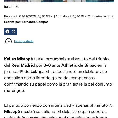
|REUTERS
Publicado 03/12/2025 | 🕑 10:55
| Actualizado 🕑 14:15
2 minutos lectura
Escrito por:
Fernando Campos
No soportado
Kylian Mbappé
fue
el protagonista absoluto
del triunfo
del
Real Madrid
por 3-0 ante
Athletic de Bilbao
en la
jornada 19 de
LaLiga
. El francés anotó un doblete y se
consolidó como líder de goleo del campeonato,
confirmando su papel como la gran estrella del conjunto
merengue.
El partido comenzó con intensidad y apenas al minuto 7,
Mbappé
mostró su calidad. El delantero galo superó a
varios defensores con velocidad y técnica, para luego