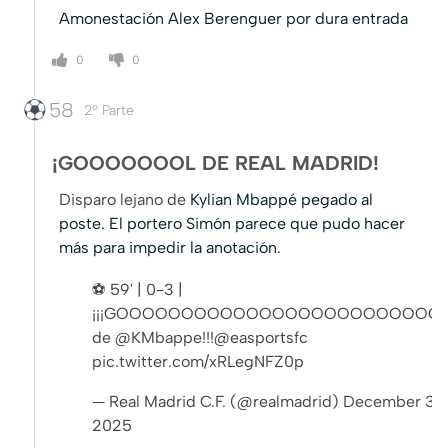
Amonestación Alex Berenguer por dura entrada
0
0
58
2º Parte
¡GOOOOOOOL DE REAL MADRID!
Disparo lejano de
Kylian Mbappé pegado al
poste. El portero Simón parece que pudo hacer
más para impedir la anotación.
⚽ 59' | 0-3 |
¡¡¡GOOOOOOOOOOOOOOOOOOOOOOOOO
de
@KMbappe
!!!
@easportsfc
pic.twitter.com/xRLegNFZ0p
— Real Madrid C.F. (@realmadrid)
December 3,
2025