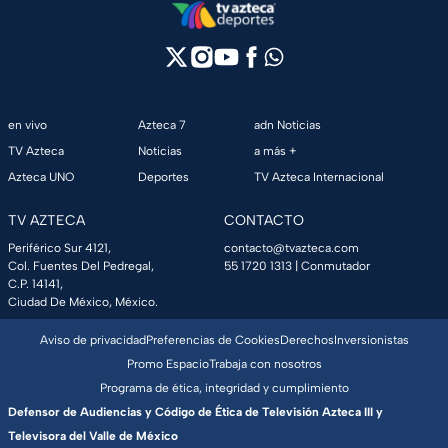
en vivo
Azteca 7
adn Noticias
TV Azteca
Noticias
a más +
Azteca UNO
Deportes
TV Azteca Internacional
TV AZTECA
CONTACTO
Periférico Sur 4121,
contacto@tvazteca.com
Col. Fuentes Del Pedregal,
55 1720 1313
| Conmutador
C.P. 14141,
Ciudad De México, México.
Aviso de privacidad
Preferencias de Cookies
Derechos
Inversionistas
Promo Espacio
Trabaja con nosotros
Programa de ética, integridad y cumplimiento
Defensor de Audiencias y Código de Ética de Televisión Azteca III y
Televisora del Valle de México