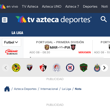
en vivo
TV Azteca
Azteca UNO
Azteca 7
Deportes
Notic
Futbol
PORTUGAL - PRIMERA DIVISIÓN
PORTU
MAR
-
-
PIA
VS
AGO 08 - 08:30
MINXMIN
AGO 08 - 11
PUBLICIDAD
Azteca Deportes
Internacional
La Liga
Nota
PUBLICIDAD