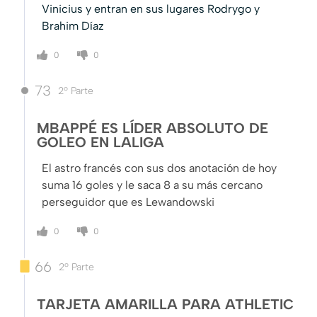
Vinicius y entran en sus lugares Rodrygo y
Brahim Díaz
0
0
73
2º Parte
MBAPPÉ ES LÍDER ABSOLUTO DE
GOLEO EN LALIGA
El astro francés con sus dos anotación de hoy
suma 16 goles y le saca 8 a su más cercano
perseguidor que es Lewandowski
0
0
66
2º Parte
TARJETA AMARILLA PARA ATHLETIC