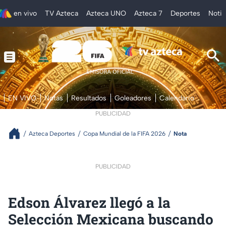
en vivo
TV Azteca
Azteca UNO
Azteca 7
Deportes
Notic
EN VIVO
Notas
Resultados
Goleadores
Calendario
PUBLICIDAD
Azteca Deportes
Copa Mundial de la FIFA 2026
Nota
PUBLICIDAD
Edson Álvarez llegó a la
Selección Mexicana buscando