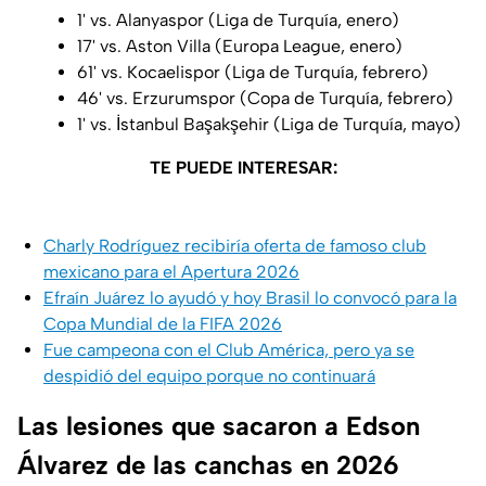
1' vs. Alanyaspor (Liga de Turquía, enero)
17' vs. Aston Villa (Europa League, enero)
61' vs. Kocaelispor (Liga de Turquía, febrero)
46' vs. Erzurumspor (Copa de Turquía, febrero)
1' vs. İstanbul Başakşehir (Liga de Turquía, mayo)
TE PUEDE INTERESAR:
Charly Rodríguez recibiría oferta de famoso club
mexicano para el Apertura 2026
Efraín Juárez lo ayudó y hoy Brasil lo convocó para la
Copa Mundial de la FIFA 2026
Fue campeona con el Club América, pero ya se
despidió del equipo porque no continuará
Las lesiones que sacaron a Edson
Álvarez de las canchas en 2026