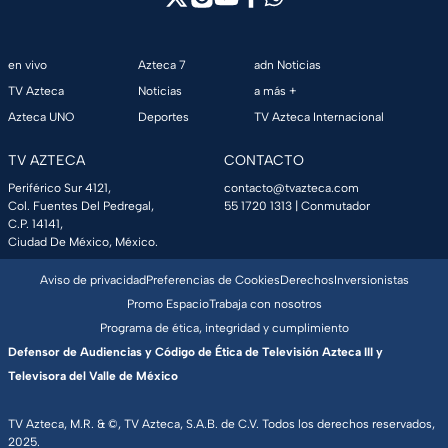
en vivo
Azteca 7
adn Noticias
TV Azteca
Noticias
a más +
Azteca UNO
Deportes
TV Azteca Internacional
TV AZTECA
CONTACTO
Periférico Sur 4121,
contacto@tvazteca.com
Col. Fuentes Del Pedregal,
55 1720 1313
| Conmutador
C.P. 14141,
Ciudad De México, México.
Aviso de privacidad
Preferencias de Cookies
Derechos
Inversionistas
Promo Espacio
Trabaja con nosotros
Programa de ética, integridad y cumplimiento
Defensor de Audiencias y Código de Ética de Televisión Azteca III y
Televisora del Valle de México
TV Azteca, M.R. & ©, TV Azteca, S.A.B. de C.V. Todos los derechos reservados,
2025.