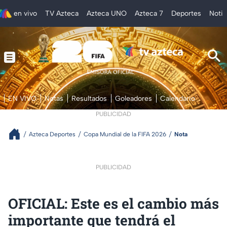
en vivo
TV Azteca
Azteca UNO
Azteca 7
Deportes
Notic
EN VIVO
Notas
Resultados
Goleadores
Calendario
PUBLICIDAD
Azteca Deportes
Copa Mundial de la FIFA 2026
Nota
PUBLICIDAD
OFICIAL: Este es el cambio más
importante que tendrá el