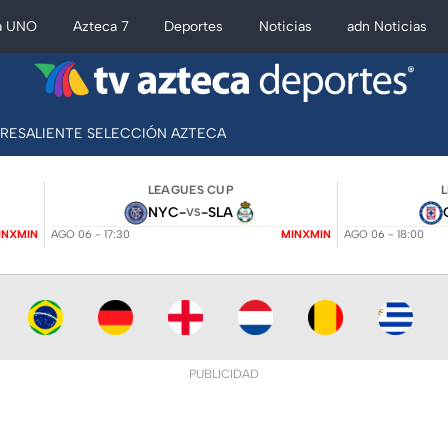
a UNO
Azteca 7
Deportes
Noticias
adn Noticias
BRESALIENTE SELECCIÓN AZTECA
LEAGUES CUP
NYC
-
-
SLA
VS
INXMIN
AGO 06 - 17:30
MINXMIN
AGO 06 - 18:00
PUBLICIDAD