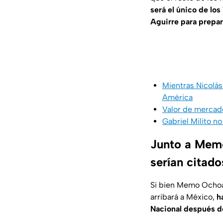
será el único de lo
Aguirre para prepar
Mientras Nicolás
América
Valor de mercado
Gabriel Milito n
Junto a Mem
serían citad
Si bien Memo Ochoa s
arribará a México,
h
Nacional después de