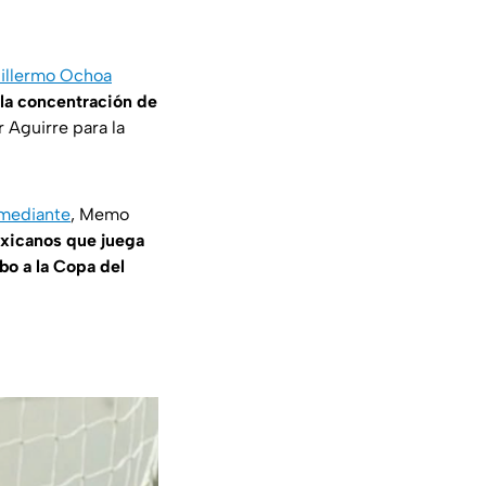
uillermo Ochoa
 la concentración de
 Aguirre para la
omediante
, Memo
exicanos que juega
o a la Copa del