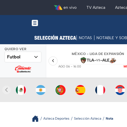
en vivo
TV Azteca
Aztec
NOTAS
NOTABLE Y SO
QUIERO VER
MÉXICO - LIGA DE EXPANSIÓN
Futbol
TLA
-
-
ALE
VS
AGO 06 - 16:00
M
Azteca Deportes
Selección Azteca
Nota