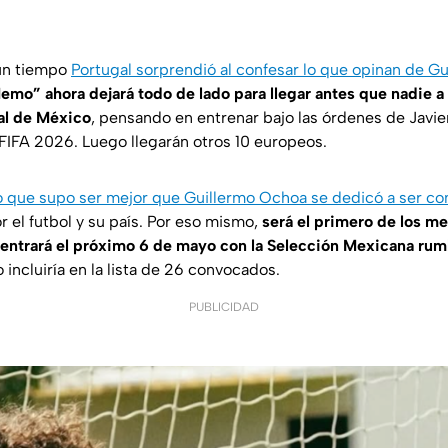
un tiempo
Portugal sorprendió al confesar lo que opinan de G
emo” ahora dejará todo de lado para llegar antes que nadie a
al de México
, pensando en entrenar bajo las órdenes de Javier
FIFA 2026. Luego llegarán otros 10 europeos.
o que supo ser mejor que Guillermo Ochoa se dedicó a ser c
 el futbol y su país. Por eso mismo,
será el primero de los m
entrará el próximo 6 de mayo con la Selección Mexicana rumb
lo incluiría en la lista de 26 convocados.
PUBLICIDAD