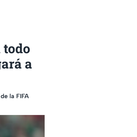
 todo
gará a
de la FIFA