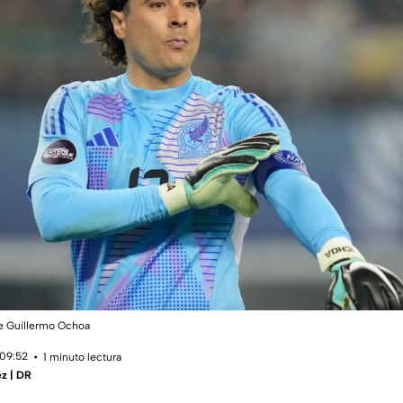
re Guillermo Ochoa
 09:52
1 minuto lectura
z | DR