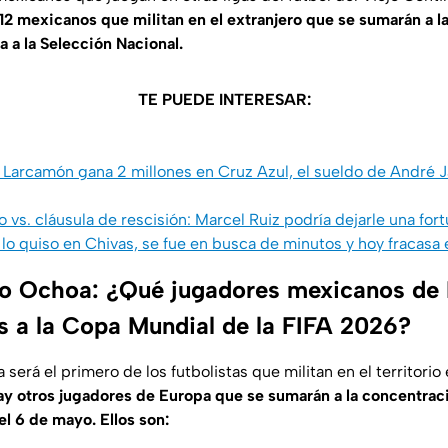
s 12 mexicanos que militan en el extranjero que se sumarán a l
a a la Selección Nacional.
TE PUEDE INTERESAR:
 Larcamón gana 2 millones en Cruz Azul, el sueldo de André 
 vs. cláusula de rescisión: Marcel Ruiz podría dejarle una fort
o lo quiso en Chivas, se fue en busca de minutos y hoy fracasa
o Ochoa: ¿Qué jugadores mexicanos de
os a la Copa Mundial de la FIFA 2026?
erá el primero de los futbolistas que militan en el territori
ay otros jugadores de Europa que se sumarán a la concentraci
l 6 de mayo. Ellos son: