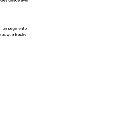
 pues desde ayer
on un segmento
tras que Becky