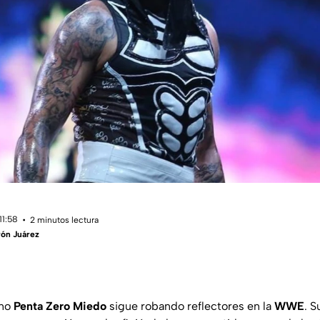
11:58
2 minutos lectura
rón Juárez
ano
Penta Zero Miedo
sigue robando reflectores en la
WWE
. S