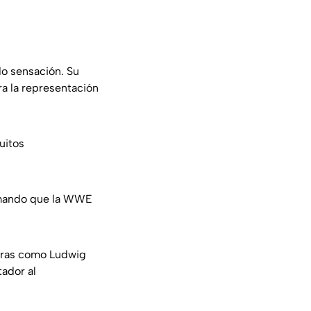
o sensación. Su
ra la representación
uitos
rmando que la WWE
guras como Ludwig
tador al