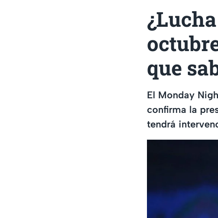
¿Lucha
octubr
que sa
El Monday Nigh
confirma la pre
tendrá interven