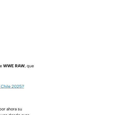
de
WWE RAW
, que
.
n Chile 2025?
por ahora su