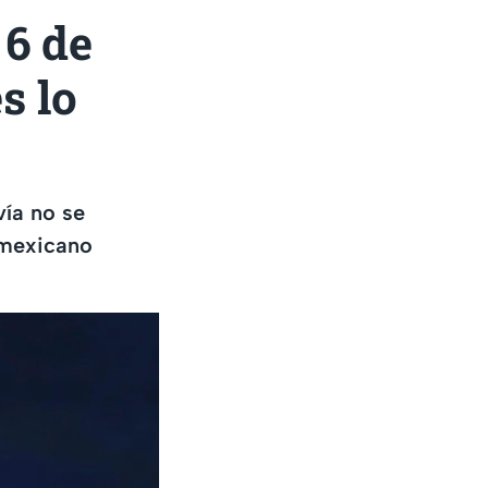
 6 de
s lo
ía no se
 mexicano