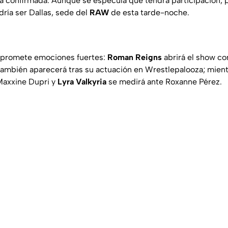
tá confirmada. Aunque se especula que tendrá participación,
odría ser Dallas, sede del
RAW
de esta tarde-noche.
ra promete emociones fuertes:
Roman Reigns
abrirá el show c
ambién aparecerá tras su actuación en Wrestlepalooza; mien
Maxxine Dupri y
Lyra Valkyria
se medirá ante Roxanne Pérez.