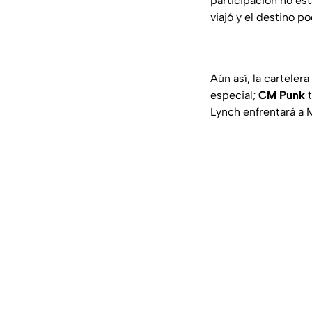
participación no es
viajó y el destino p
Aún así, la cartele
especial;
CM Punk
t
Lynch enfrentará a 