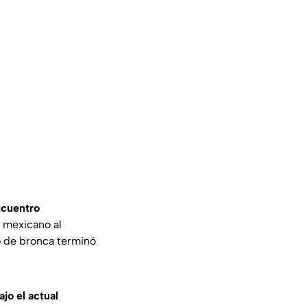
ncuentro
al mexicano al
o de bronca terminó
jo el actual