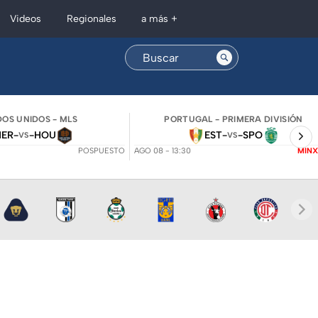
Regionales
Videos
a más +
OS UNIDOS - MLS
PORTUGAL - PRIMERA DIVISIÓN
NER
-
-
HOU
EST
-
-
SPO
VS
VS
POSPUESTO
AGO 08 - 13:30
MINX