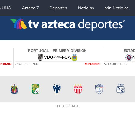
a UNO
Azteca 7
Deportes
Noticias
adn Noticias
PORTUGAL - PRIMERA DIVISIÓN
ESTAD
VDG
-
-
FCA
VS
INXMIN
AGO 08 - 11:00
MINXMIN
AGO 08 - 13:30
PUBLICIDAD