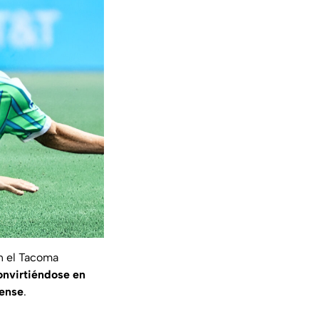
n el Tacoma
convirtiéndose en
dense
.