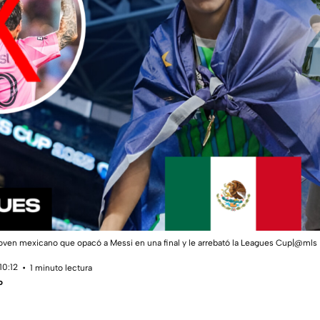
joven mexicano que opacó a Messi en una final y le arrebató la Leagues Cup|@mls
10:12
1 minuto lectura
o