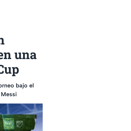
n
en una
 Cup
orneo bajo el
l Messi