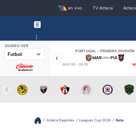
en vivo
TV Azteca
Aztec
QUIERO VER
PORTUGAL - PRIMERA DIVISIÓN
Futbol
MAR
-
-
PIA
VS
AGO 08 - 08:30
M
Azteca Deportes
Leagues Cup 2026
Nota