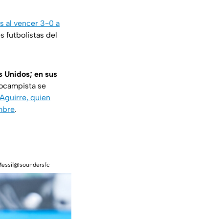
s al vencer 3-0 a
s futbolistas del
s Unidos; en sus
iocampista se
 Aguirre, quien
embre
.
l Messi|@soundersfc