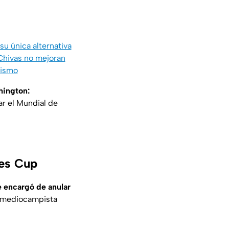
u única alternativa
 Chivas no mejoran
mismo
hington:
ar el Mundial de
ues Cup
e encargó de anular
l mediocampista