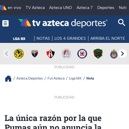
en vivo
TV Azteca
Azteca UNO
Azteca 7
Deportes
Notic
NOTAS
LOS 4 GRANDES
ARRIBA EL NORTE
PUBLICIDAD
Azteca Deportes
Fut Azteca
Liga MX
Nota
PUBLICIDAD
La única razón por la que
Pumas aún no anuncia la