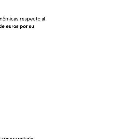
onómicas respecto al
 de euros por su
ossonera estaría