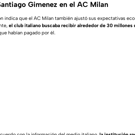
 Santiago Gimenez en el AC Milan
n indica que el AC Milan también ajustó sus expectativas ec
nte,
el club italiano buscaba recibir alrededor de 30 millones
que habían pagado por él.
cuerdo con la información del medio italiano,
la institución r