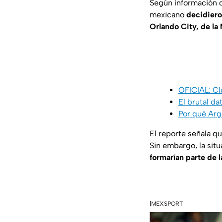
Según información d
mexicano
decidieron
Orlando City, de la 
OFICIAL: Cl
El brutal d
Por qué Arg
El reporte señala qu
Sin embargo, la situ
formarían parte de l
|MEXSPORT