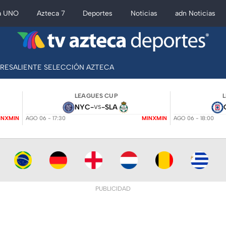
a UNO
Azteca 7
Deportes
Noticias
adn Noticias
BRESALIENTE SELECCIÓN AZTECA
LEAGUES CUP
NYC
-
-
SLA
VS
INXMIN
AGO 06 - 17:30
MINXMIN
AGO 06 - 18:00
PUBLICIDAD