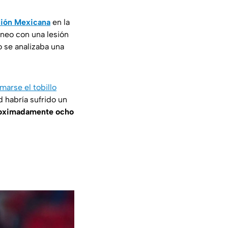
ción Mexicana
en la
neo con una lesión
 se analizaba una
arse el tobillo
d habría sufrido un
proximadamente ocho