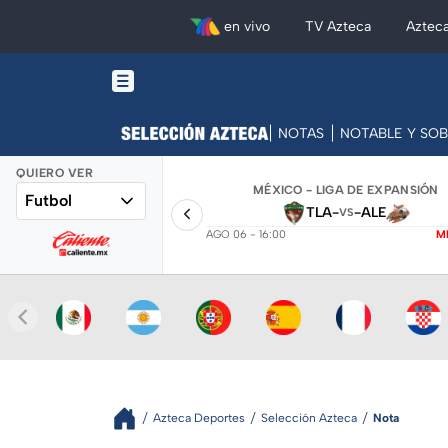
en vivo
TV Azteca
Aztec
NOTAS
NOTABLE Y SO
QUIERO VER
MÉXICO - LIGA DE EXPANSIÓN
Futbol
TLA
-
-
ALE
VS
AGO 06 - 16:00
M
Azteca Deportes
Selección Azteca
Nota