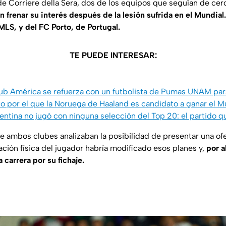
e Corriere della Sera, dos de los equipos que seguían de cerc
 frenar su interés después de la lesión sufrida en el Mundial.
MLS, y del FC Porto, de Portugal.
TE PUEDE INTERESAR:
ub América se refuerza con un futbolista de Pumas UNAM par
ato por el que la Noruega de Haaland es candidato a ganar el 
entina no jugó con ninguna selección del Top 20: el partido q
e ambos clubes analizaban la posibilidad de presentar una ofe
ación física del jugador habría modificado esos planes y,
por a
a carrera por su fichaje.