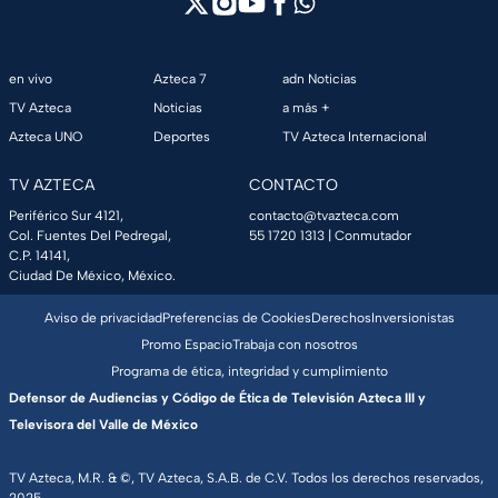
en vivo
Azteca 7
adn Noticias
TV Azteca
Noticias
a más +
Azteca UNO
Deportes
TV Azteca Internacional
TV AZTECA
CONTACTO
Periférico Sur 4121,
contacto@tvazteca.com
Col. Fuentes Del Pedregal,
55 1720 1313
| Conmutador
C.P. 14141,
Ciudad De México, México.
Aviso de privacidad
Preferencias de Cookies
Derechos
Inversionistas
Promo Espacio
Trabaja con nosotros
Programa de ética, integridad y cumplimiento
Defensor de Audiencias y Código de Ética de Televisión Azteca III y
Televisora del Valle de México
TV Azteca, M.R. & ©, TV Azteca, S.A.B. de C.V. Todos los derechos reservados,
2025.