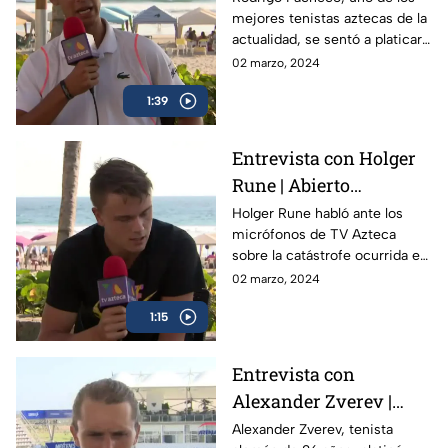
mejores tenistas aztecas de la
actualidad, se sentó a platicar
con TV Azteca previo al
02 marzo, 2024
Abierto Mexicano de Tenis en
1:39
Acapulco
Entrevista con Holger
Rune | Abierto
Mexicano de Tenis
Holger Rune habló ante los
micrófonos de TV Azteca
sobre la catástrofe ocurrida en
Acapulco y como el Abierto
02 marzo, 2024
Mexicano de Open da
1:15
esperanza a la gente
Entrevista con
Alexander Zverev |
Abierto Mexicano de
Alexander Zverev, tenista