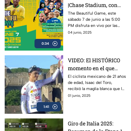
|Chase Stadium, con
Ronaldinho y Roberto
The Beautiful Game, este
sábado 7 de junio a las 5:00
Carlos | 7 de junio a las
PM disfruta en vivo por las
5:00 PM
plataformas de Azteca
04 junio, 2025
Deportes el encuentro entre
0:34
Ronaldinho y Roberto Carlos
VIDEO: El HISTÓRICO
momento en el que
Isaac del Toro recibe la
El ciclista mexicano de 21 años
de edad, Isaac del Toro,
Maglia Blanca en el
recibió la maglia blanca que lo
Giro de Italia 2025
acredita como el mejor menor
01 junio, 2025
de 25 años en el Giro de Italia
1:41
2025
Giro de Italia 2025: