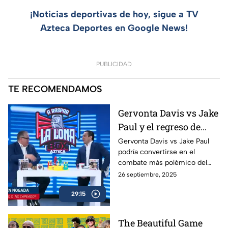
¡Noticias deportivas de hoy, sigue a TV
Azteca Deportes en Google News!
PUBLICIDAD
TE RECOMENDAMOS
Gervonta Davis vs Jake
Paul y el regreso de
Ryan García | A Raspar
Gervonta Davis vs Jake Paul
podría convertirse en el
La Lona
combate más polémico del
año, mientras Ryan García
26 septiembre, 2025
anuncia su regreso al ring con
29:15
sed de revancha.
The Beautiful Game