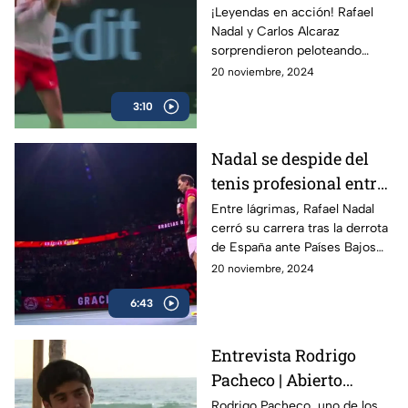
Copa Davis
¡Leyendas en acción! Rafael
Nadal y Carlos Alcaraz
sorprendieron peloteando
juntos en la Copa Davis
20 noviembre, 2024
3:10
Nadal se despide del
tenis profesional entre
lágrimas
Entre lágrimas, Rafael Nadal
cerró su carrera tras la derrota
de España ante Países Bajos
en la Copa Davis, dejando un
20 noviembre, 2024
legado de 22 Grand Slams en
6:43
más de dos décadas.
Entrevista Rodrigo
Pacheco | Abierto
Mexicano de Tenis
Rodrigo Pacheco, uno de los