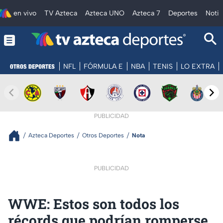
en vivo
TV Azteca
Azteca UNO
Azteca 7
Deportes
Notic
NFL
FÓRMULA E
NBA
TENIS
LO EXTRA
PUBLICIDAD
Azteca Deportes
Otros Deportes
Nota
PUBLICIDAD
WWE: Estos son todos los
récords que podrían romperse