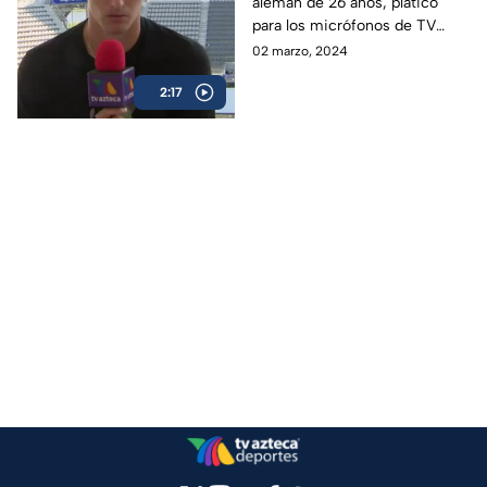
alemán de 26 años, platicó
Tenis
para los micrófonos de TV
Azteca Deportes durante su
02 marzo, 2024
participación en el Abierto
2:17
Mexicano de Tenis