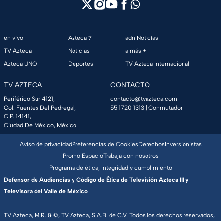
en vivo
Azteca 7
adn Noticias
TV Azteca
Noticias
a más +
Azteca UNO
Deportes
TV Azteca Internacional
TV AZTECA
CONTACTO
Periférico Sur 4121,
contacto@tvazteca.com
Col. Fuentes Del Pedregal,
55 1720 1313
| Conmutador
C.P. 14141,
Ciudad De México, México.
Aviso de privacidad
Preferencias de Cookies
Derechos
Inversionistas
Promo Espacio
Trabaja con nosotros
Programa de ética, integridad y cumplimiento
Defensor de Audiencias y Código de Ética de Televisión Azteca III y
Televisora del Valle de México
TV Azteca, M.R. & ©, TV Azteca, S.A.B. de C.V. Todos los derechos reservados,