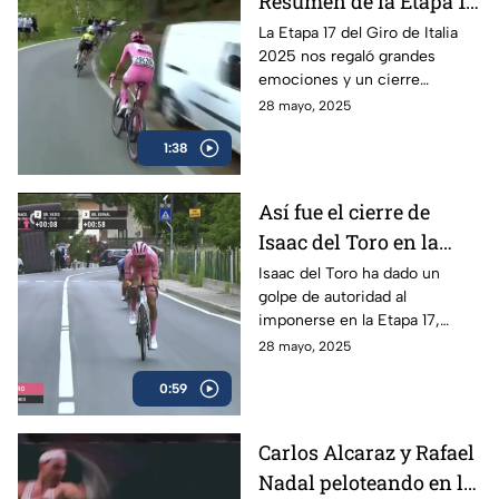
Resumen de la Etapa 17
y el triunfo de Isaac del
La Etapa 17 del Giro de Italia
2025 nos regaló grandes
Toro
emociones y un cierre
espectacular, en donde el líder
28 mayo, 2025
mexicano, Isaac del Toro, se
1:38
llevó el triunfo
Así fue el cierre de
Isaac del Toro en la
Etapa 17 del Giro de
Isaac del Toro ha dado un
golpe de autoridad al
Italia
imponerse en la Etapa 17,
consolidándose como líder de
28 mayo, 2025
la competencia y reforzando
0:59
su dominio con la maglia rosa.
Carlos Alcaraz y Rafael
Nadal peloteando en la