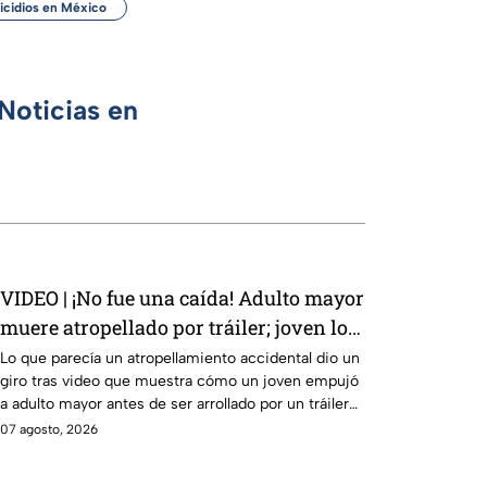
icidios en México
Noticias en
VIDEO | ¡No fue una caída! Adulto mayor
muere atropellado por tráiler; joven lo
empujó en Monterrey
Lo que parecía un atropellamiento accidental dio un
giro tras video que muestra cómo un joven empujó
a adulto mayor antes de ser arrollado por un tráiler
en Monterrey.
07 agosto, 2026