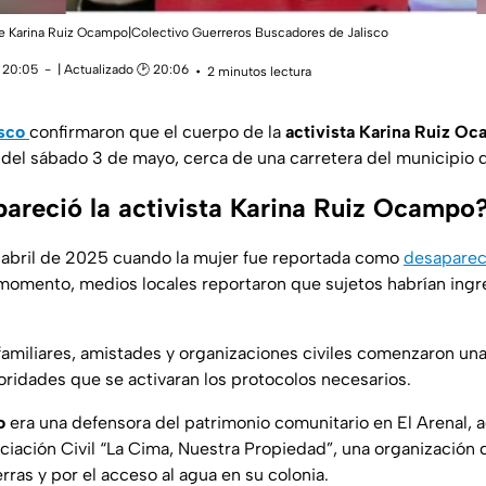
 de Karina Ruiz Ocampo|Colectivo Guerreros Buscadores de Jalisco
 20:05
| Actualizado 🕑 20:06
2 minutos lectura
isco
confirmaron que el cuerpo de la
activista Karina Ruiz O
 del sábado 3 de mayo, cerca de una carretera del municipio
reció la activista Karina Ruiz Ocampo
 abril de 2025 cuando la mujer fue reportada como
desapare
 momento, medios locales reportaron que sujetos habrían ingre
, familiares, amistades y organizaciones civiles comenzaron u
toridades que se activaran los protocolos necesarios.
o
era una defensora del patrimonio comunitario en El Arenal,
ciación Civil “La Cima, Nuestra Propiedad”, una organización 
erras y por el acceso al agua en su colonia.