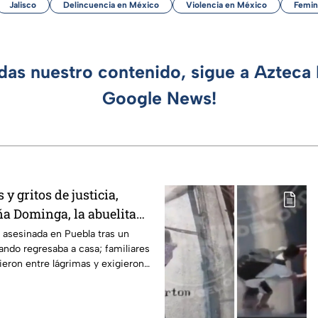
Jalisco
Delincuencia en México
Violencia en México
Femin
rdas nuestro contenido, sigue a Azteca 
Google News!
y gritos de justicia,
ña Dominga, la abuelita
s asalto en Amozoc,
asesinada en Puebla tras un
ando regresaba a casa; familiares
ieron entre lágrimas y exigieron