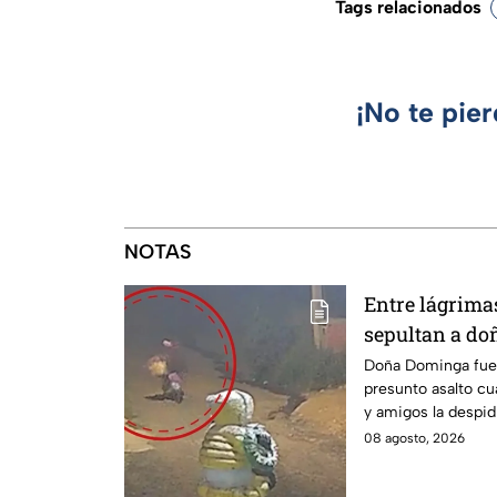
Tags relacionados
¡No te pie
NOTAS
Entre lágrimas 
sepultan a do
asesinada tra
Doña Dominga fue 
presunto asalto cu
Puebla
y amigos la despid
justicia.
08 agosto, 2026