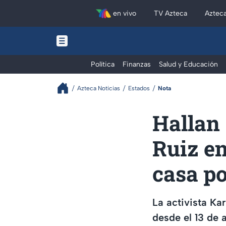
en vivo
TV Azteca
Aztec
Política
Finanzas
Salud y Educación
Azteca Noticias
Estados
Nota
Hallan 
Ruiz en
casa po
La activista K
desde el 13 de a