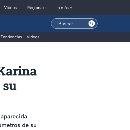
Regionales
Videos
a más +
Tendencias
Videos
 Karina
 su
saparecida
lómetros de su