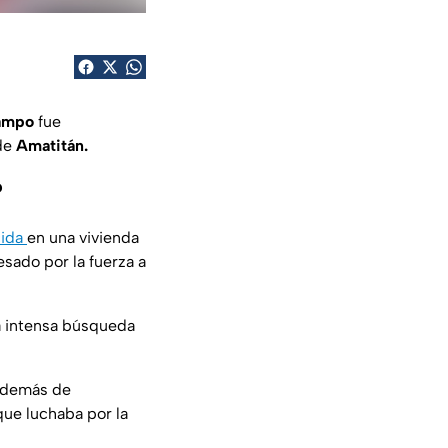
campo
fue
 de
Amatitán.
?
cida
en una vivienda
sado por la fuerza a
na intensa búsqueda
 además de
que luchaba por la