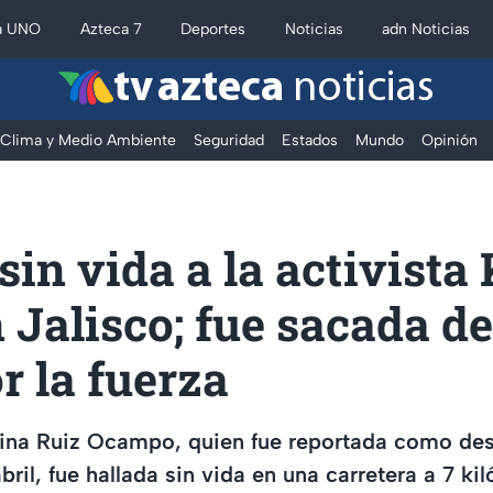
a UNO
Azteca 7
Deportes
Noticias
adn Noticias
tv azteca
noticias
Clima y Medio Ambiente
Seguridad
Estados
Mundo
Opinión
sin vida a la activista
 Jalisco; fue sacada de
r la fuerza
arina Ruiz Ocampo, quien fue reportada como de
bril, fue hallada sin vida en una carretera a 7 ki