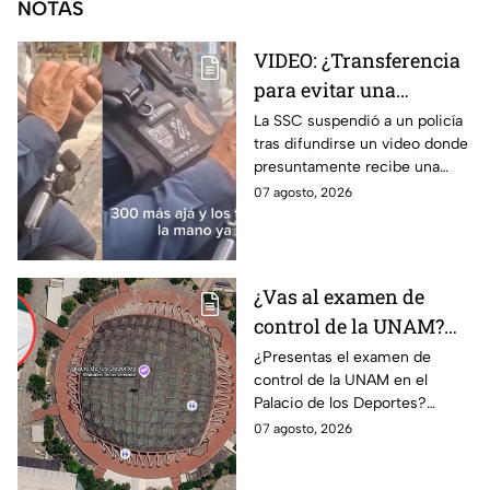
NOTAS
VIDEO: ¿Transferencia
para evitar una
sanción? SSC suspende
La SSC suspendió a un policía
tras difundirse un video donde
a policía y abre
presuntamente recibe una
investigación
transferencia para evitar una
07 agosto, 2026
sanción; Asuntos Internos ya
investiga.
¿Vas al examen de
control de la UNAM?
Así puedes llegar al
¿Presentas el examen de
control de la UNAM en el
Palacio de los Deportes
Palacio de los Deportes?
en Metro, camión y
Consulta cómo llegar en
07 agosto, 2026
Metrobús
Metro, camión y Metrobús y
planea tu traslado con