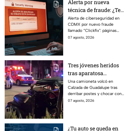
Alerta por nueva
técnica de fraude: ¿Te
piden copiar códigos
Alerta de ciberseguridad en
CDMX por nuevo fraude
extraños en la PC?
llamado “Clickfix": páginas
Cuidado, podrías ser
falsas que engañan para
07 agosto, 2026
víctima del peligroso
ejecutar comandos y robar
"Clickfix"
información de tu equipo.
Tres jóvenes heridos
tras aparatosa
volcadura en Tepeyac
Una camioneta volcó en
Calzada de Guadalupe tras
Insurgentes y operativo
derribar postes y chocar con
en la Juárez, mientras
un árbol, dejando a tres
07 agosto, 2026
dormía
jóvenes lesionados.
¿Tu auto se queda en