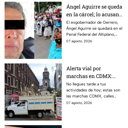
Ángel Aguirre se queda
en la cárcel; lo acusan
de destruir
El exgobernador de Gerrero,
Ángel Aguirre se quedará en el
información del caso
Penal Federal del Altiplano,
Ayotzinapa
luego de que fue detenido ayer
07 agosto, 2026
en el Estado de México por el
caso Ayotzinapa.
Alerta vial por
marchas en CDMX:
Manifestantes retiran
No llegues tarde a tus
actividades de hoy; estas son
bloqueo en Canela y Eje
las marchas CDMX, calles
3 Sur, colonia Granjas
cerradas y bloqueos que
07 agosto, 2026
México
tomarán las principales
vialidades de la capital.