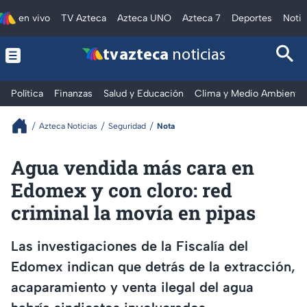
en vivo
TV Azteca
Azteca UNO
Azteca 7
Deportes
Notic
tv azteca
noticias
Política
Finanzas
Salud y Educación
Clima y Medio Ambiente
Azteca Noticias
Seguridad
Nota
Agua vendida más cara en
Edomex y con cloro: red
criminal la movía en pipas
Las investigaciones de la Fiscalía del
Edomex indican que detrás de la extracción,
acaparamiento y venta ilegal del agua