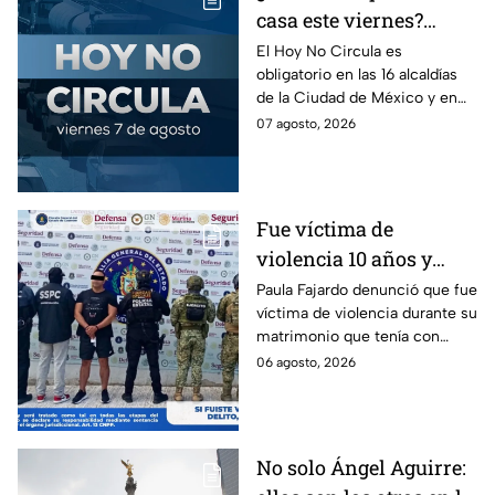
casa este viernes?
Revisa el Hoy No
El Hoy No Circula es
obligatorio en las 16 alcaldías
Circula de este 7 de
de la Ciudad de México y en
agosto
los municipios conurbados del
07 agosto, 2026
Estado de México.
Fue víctima de
violencia 10 años y
hasta ahora detienen al
Paula Fajardo denunció que fue
víctima de violencia durante su
presunto agresor: el
matrimonio que tenía con
caso de Paula Fajardo
Jorge Francisco “N”, quien fue
06 agosto, 2026
detenido por intento de
feminicidio.
No solo Ángel Aguirre: