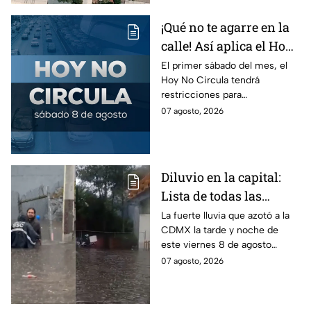
anticipación.
¡Qué no te agarre en la
calle! Así aplica el Hoy
No Circula el primer
El primer sábado del mes, el
Hoy No Circula tendrá
sábado del mes
restricciones para
determinados vehículos en la
07 agosto, 2026
CDMX y en el Edomex. Revisa
si puedes tomar las llaves y
arrancar.
Diluvio en la capital:
Lista de todas las
inundaciones en CDMX
La fuerte lluvia que azotó a la
CDMX la tarde y noche de
HOY viernes 7 de
este viernes 8 de agosto
agosto
provocó inundaciones y otras
07 agosto, 2026
afectaciones.