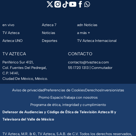
en vivo
Azteca 7
adn Noticias
TV Azteca
Noticias
a más +
Azteca UNO
Deportes
TV Azteca Internacional
TV AZTECA
CONTACTO
Periférico Sur 4121,
contacto@tvazteca.com
Col. Fuentes Del Pedregal,
55 1720 1313
| Conmutador
C.P. 14141,
Ciudad De México, México.
Aviso de privacidad
Preferencias de Cookies
Derechos
Inversionistas
Promo Espacio
Trabaja con nosotros
Programa de ética, integridad y cumplimiento
Defensor de Audiencias y Código de Ética de Televisión Azteca III y
Televisora del Valle de México
TV Azteca, M.R. & ©, TV Azteca, S.A.B. de C.V. Todos los derechos reservados,