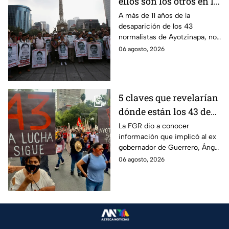
ellos son los otros en la
lupa por el caso
A más de 11 años de la
desaparición de los 43
Ayotzinapa
normalistas de Ayotzinapa, no
se ha conocido el paradero de
06 agosto, 2026
los estudiantes a pesar de las
detenciones por el caso.
5 claves que revelarían
dónde están los 43 de
Ayotzinapa tras
La FGR dio a conocer
información que implicó al ex
captura de Ángel
gobernador de Guerrero, Ángel
Aguirre, ex gobernador
Aguirre, quien fue detenido
06 agosto, 2026
de Guerrero
por su presunta relación con el
caso Ayotzinapa.