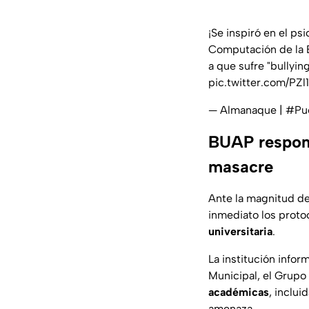
¡Se inspiró en el ps
Computación de la 
a que sufre "bullyi
pic.twitter.com/P
— Almanaque | #P
BUAP respond
masacre
Ante la magnitud de
inmediato los proto
universitaria
.
La institución infor
Municipal, el Grupo 
académicas
, inclui
amenaza.