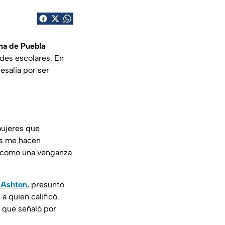
a de Puebla
ades escolares. En
esalia por ser
mujeres que
es me hacen
e como una venganza
 Ashton
, presunto
, a quien calificó
 que señaló por