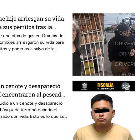
e hijo arriesgan su vida
 sus perritos tras la
pipa de gas en
de una pipa de gas en Granjas de
ombres arriesgaron su vida para
itos y ponerlos a salvo de la
un cenote y desapareció
sí encontraron al pescador
to
udió a un cenote y desapareció
a búsqueda terminó cuando el
izado con vida. Esto es lo que se