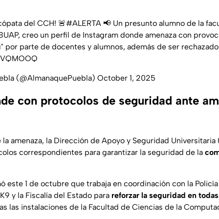
icópata del CCH! 🚨
#ALERTA
📢 Un presunto alumno de la fac
BUAP, creo un perfil de Instagram donde amenaza con provoca
ng" por parte de docentes y alumnos, además de ser rechazado
Zl1VQMOOQ
uebla (@AlmanaquePuebla)
October 1, 2025
e con protocolos de seguridad ante a
 la amenaza, la Dirección de Apoyo y Seguridad Universitaria
colos correspondientes para garantizar la seguridad de la
com
mó este 1 de octubre que trabaja en coordinación con la Policía E
K9 y la Fiscalía del Estado para
reforzar la seguridad en toda
das las instalaciones de la Facultad de Ciencias de la Computa