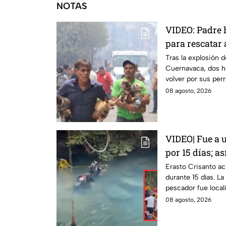
NOTAS
VIDEO: Padre h
para rescatar a
explosión de 
Tras la explosión 
Cuernavaca, dos h
Cuernavaca
volver por sus perr
tragedia.
08 agosto, 2026
VIDEO| Fue a 
por 15 días; a
Erasto Crisan
Erasto Crisanto ac
durante 15 días. L
pescador fue local
sabe.
08 agosto, 2026