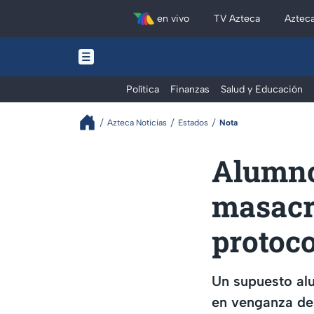
en vivo
TV Azteca
Aztec
Política
Finanzas
Salud y Educación
Azteca Noticias
Estados
Nota
Alumno
masacre
protoco
Un supuesto al
en venganza de 