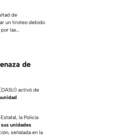
ultad de
r un tiroteo debido
 por las…
menaza de
 (DASU) activó de
unidad
statal, la Policía
s sus unidades
ción, señalada en la