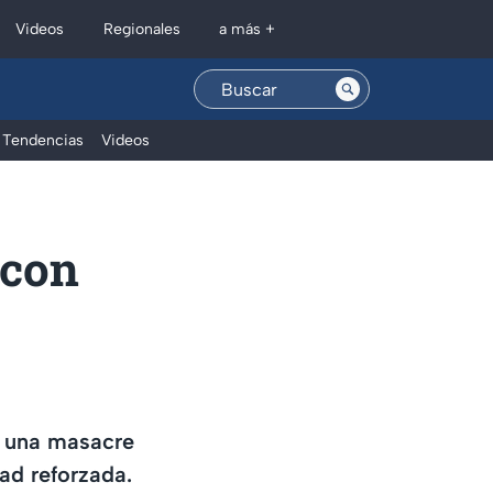
Regionales
Videos
a más +
Tendencias
Videos
 con
 una masacre
ad reforzada.