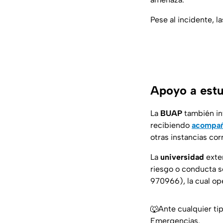
Pese al incidente, 
Apoyo a estu
La
BUAP
también in
recibiendo
acompañ
otras instancias co
La
universidad
exte
riesgo o conducta 
970966), la cual ope
🐺Ante cualquier ti
Emergencias.