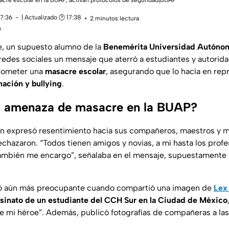
re escolar en la BUAP; activan protocolos de seguridad|BUAP
17:36
| Actualizado 🕑 17:38
2 minutos lectura
s
e, un supuesto alumno de la
Benemérita Universidad Autónom
redes sociales un mensaje que aterró a estudiantes y autorid
cometer una
masacre escolar
, asegurando que lo hacía en repr
nación y bullying
.
a amenaza de masacre en la BUAP?
oven expresó resentimiento hacia sus compañeros, maestros y 
chazaron. “Todos tienen amigos y novias, a mí hasta los prof
también me encargo”, señalaba en el mensaje, supuestament
rnó aún más preocupante cuando compartió una imagen de
Lex
sinato de un estudiante del
CCH Sur en la Ciudad de México
mi héroe”. Además, publicó fotografías de compañeras a las