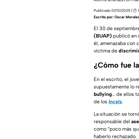
Alumno amenaza con masac
Publicado 01/10/2025 | 🕑 
Escrito por:
Oscar Morale
El 30 de septiembr
(BUAP)
publicó en 
él, amenazaba con 
víctima de
discrimi
¿Cómo fue l
En el escrito, el j
supuestamente lo re
bullying
… de ellos 
de los
Incels
.
La situación se to
responsable del
ase
como “poco más que 
haberlo rechazado.