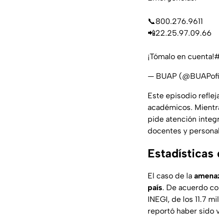
📞800.276.9611
📲22.25.97.09.66
¡Tómalo en cuenta!
— BUAP (@BUAPofi
Este episodio reflej
académicos. Mientra
pide atención integr
docentes y personal
Estadísticas
El caso de la
amenaz
país
. De acuerdo co
INEGI, de los 11.7 m
reportó haber sido v