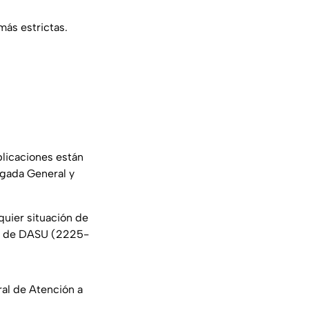
más estrictas.
licaciones están
ogada General y
quier situación de
ia de DASU (2225-
ral de Atención a