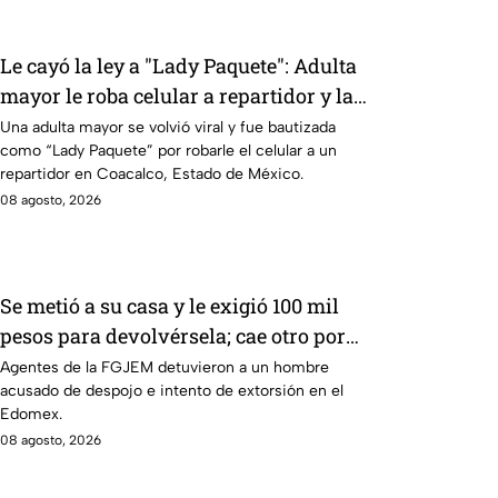
Le cayó la ley a "Lady Paquete": Adulta
mayor le roba celular a repartidor y la
policía va por ella a su casa
Una adulta mayor se volvió viral y fue bautizada
como “Lady Paquete” por robarle el celular a un
repartidor en Coacalco, Estado de México.
08 agosto, 2026
Se metió a su casa y le exigió 100 mil
pesos para devolvérsela; cae otro por
despojo en Edomex
Agentes de la FGJEM detuvieron a un hombre
acusado de despojo e intento de extorsión en el
Edomex.
08 agosto, 2026