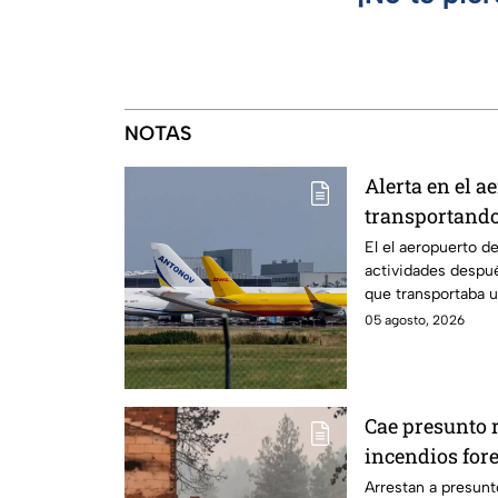
NOTAS
Alerta en el a
transportando
El el aeropuerto d
actividades despué
que transportaba u
05 agosto, 2026
Cae presunto 
incendios fore
Spokane, Was
Arrestan a presun