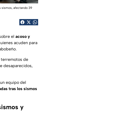
os sismos, afectando 39
 sobre el
acoso y
quienes acuden para
rabobeño.
s terremotos de
de desaparecidos,
 un equipo del
das tras los sismos
sismos y