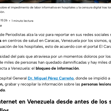
sobre el impedimento de labor informativa en hospitales y la censura digital tras l
ión.
 15:26
1 minuto lectura
ez
de Periodistas alza la voz para reportar en sus redes sociales
s
en centros de salud en Caracas, Venezuela por los sismos, 
tuación de los hospitales, esto de acuerdo con el portal El Ca
esidad del país que atraviesa por un momentos doloros por lo
de miles de personas han quedado damnificadas y hay miles 
ecta a Venezuela: el
bloqueo de información
.
Hospital General
Dr. Miguel Pérez Carreño
, donde se impidió a
n,
grabar y recopilar la información sobre las
personas lesiona
ado
.
nternet en Venezuela desde antes de los 
llos