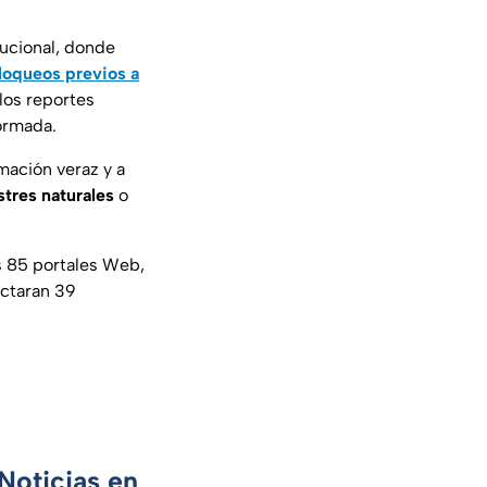
tucional, donde
loqueos previos a
 los reportes
ormada.
mación veraz y a
tres naturales
o
s 85 portales Web,
ectaran 39
Noticias en