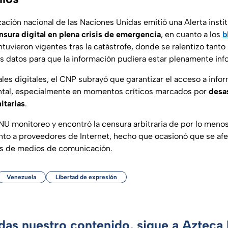
zación nacional de las Naciones Unidas emitió una Alerta insti
nsura digital en plena crisis de emergencia
, en cuanto a los
b
tuvieron vigentes tras la catástrofe, donde se ralentizo tanto
 datos para que la información pudiera estar plenamente inf
les digitales, el CNP subrayó que garantizar el acceso a infor
tal, especialmente en momentos críticos marcados por
desas
itarias
.
NU monitoreo y encontró la censura arbitraria de por lo meno
to a proveedores de Internet, hecho que ocasionó que se af
es de medios de comunicación.
Venezuela
Libertad de expresión
rdas nuestro contenido, sigue a Azteca 