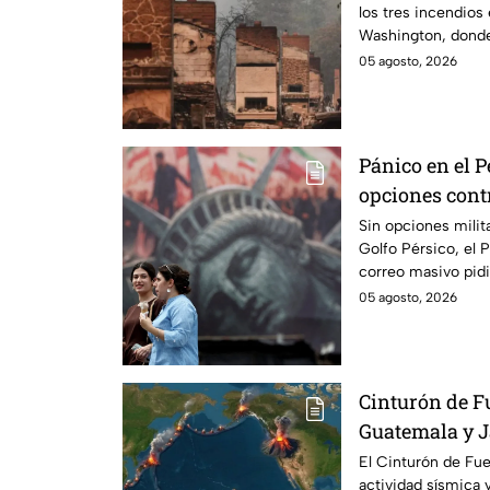
los tres incendios
Washington, dond
viviendas en riesg
05 agosto, 2026
Pánico en el 
opciones contr
ideas para ca
Sin opciones milit
Golfo Pérsico, el 
correo masivo pidi
“creativas” para pr
05 agosto, 2026
Cinturón de F
Guatemala y 
El Cinturón de Fue
actividad sísmica y