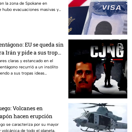
 en la zona de Spokane en
e hubo evacuaciones masivas y
o.
Pentágono: EU se queda sin
a Irán y pide a sus tropas
stigar a Teherán
ares claras y estancado en el
Pentágono recurrió a un insólito
endo a sus tropas ideas
esionar a Irán.
uego: Volcanes en
Japón hacen erupción
go se caracteriza por su mayor
 volcánica de todo el planeta,