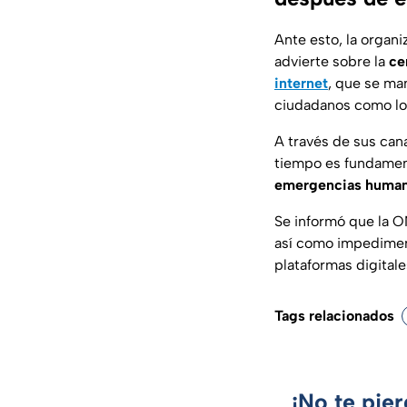
Ante esto, la organi
advierte sobre la
ce
internet
, que se man
ciudadanos como los
A través de sus cana
tiempo es fundamen
emergencias human
Se informó que la O
así como impedimen
plataformas digital
Tags relacionados
¡No te pie