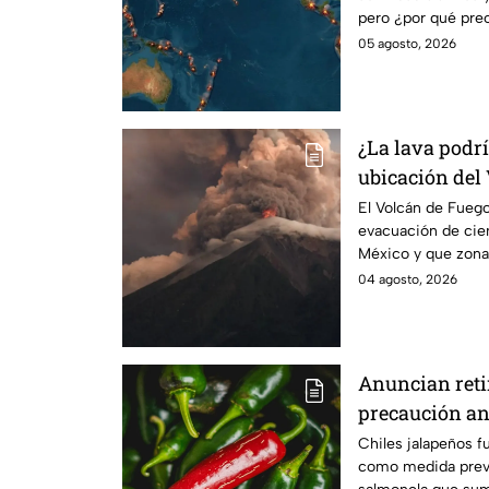
pero ¿por qué pre
Japón?
05 agosto, 2026
¿La lava podrí
ubicación del
Guatemala y la
El Volcán de Fuego
evacuación de cient
erupción
México y que zonas
erupción?
04 agosto, 2026
Anuncian retir
precaución an
Chiles jalapeños f
como medida preve