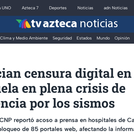
a UNO
Azteca 7
Deportes
Noticias
adn Noticias
tv azteca
noticias
Clima y Medio Ambiente
Seguridad
Estados
Mundo
Opinión
ian censura digital en
la en plena crisis de
ncia por los sismos
 CNP reportó acoso a prensa en hospitales de C
 bloqueo de 85 portales web, afectando la inform