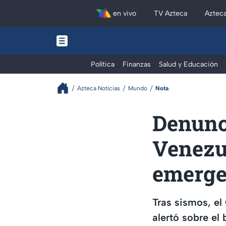
en vivo
TV Azteca
Aztec
Política
Finanzas
Salud y Educación
Azteca Noticias
Mundo
Nota
Denunc
Venezue
emerge
Tras sismos, el
alertó sobre el