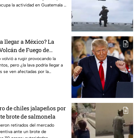
ocupa la actividad en Guatemala y
a llegar a México? La
 Volcán de Fuego de
s zonas que afectaría su
 volvió a rugir provocando la
os, pero ¿la lava podría llegar a
 se ven afectadas por la
o de chiles jalapeños por
te brote de salmonela
ueron retirados del mercado
ntiva ante un brote de