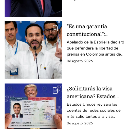
estadounidense por
nacimiento.
"Es una garantía
constitucional":
Abelardo de la
Abelardo de la Espriella declaró
que defenderá la libertad de
Espriella promete
prensa en Colombia antes de
defender la libertad de
asumir su cargo como
06 agosto, 2026
prensa en Colombia
presidente.
¿Solicitarás la visa
americana? Estados
Unidos revisará las
Estados Unidos revisará las
cuentas de redes sociales de
redes sociales de estos
más solicitantes a la visa
solicitantes
americana.
06 agosto, 2026