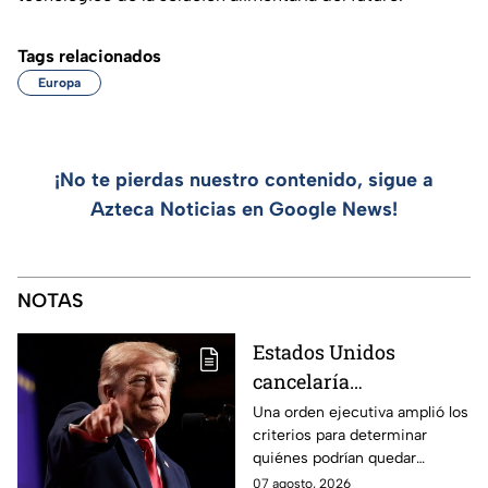
Tags relacionados
Europa
¡No te pierdas nuestro contenido, sigue a
Azteca Noticias en Google News!
NOTAS
Estados Unidos
cancelaría
nacionalidad por
Una orden ejecutiva amplió los
criterios para determinar
nacimiento del líder
quiénes podrían quedar
del CJNG
excluidos de la nacionalidad
07 agosto, 2026