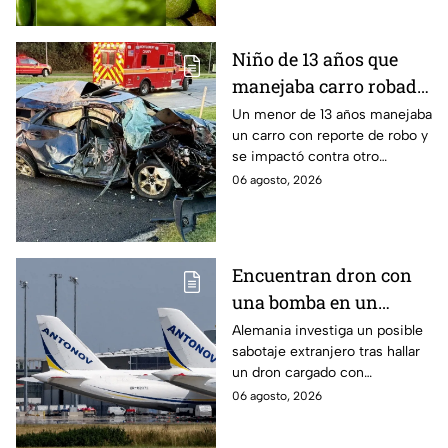
Unidos. Te decimos por qué.
Niño de 13 años que
manejaba carro robado
provoca brutal
Un menor de 13 años manejaba
un carro con reporte de robo y
accidente; hay un
se impactó contra otro
muerto y heridos de
vehículo en Maryland, Estados
06 agosto, 2026
gravedad
Unidos.
Encuentran dron con
una bomba en un
aeropuerto de
Alemania investiga un posible
sabotaje extranjero tras hallar
Alemania: no explotó
un dron cargado con
por falla técnica
explosivos en el aeropuerto de
06 agosto, 2026
Leipzig/Halle, cerca de un
avión ucraniano.