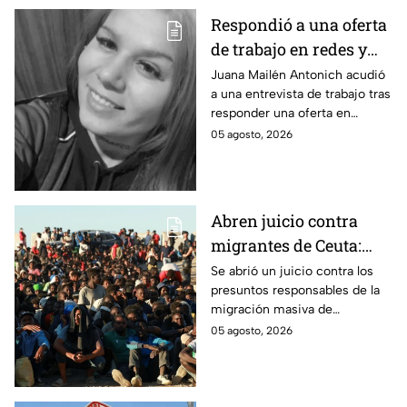
Respondió a una oferta
de trabajo en redes y
nunca volvió: La
Juana Mailén Antonich acudió
a una entrevista de trabajo tras
historia detrás del
responder una oferta en
feminicidio de Juana
Facebook; fue hallada sin vida
05 agosto, 2026
Mailén Antonich
en Mar del Plata; ya hay dos
detenidos por feminicidio.
Abren juicio contra
migrantes de Ceuta:
Son acusados de
Se abrió un juicio contra los
presuntos responsables de la
provocar éxodo de más
migración masiva de
de 70 mil personas
Marruecos a España en la
05 agosto, 2026
ciudad de Ceuta.