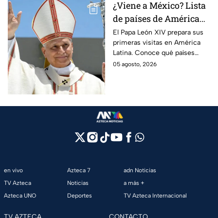
¿Viene a México? Lista
de países de América
Latina que el Papa León
El Papa León XIV prepara sus
primeras visitas en América
XIV visitará
Latina. Conoce qué países
están en su agenda y si
05 agosto, 2026
México forma parte del
recorrido del pontífice.
en vivo
Azteca 7
adn Noticias
TV Azteca
Noticias
a más +
Azteca UNO
Deportes
TV Azteca Internacional
TV AZTECA
CONTACTO