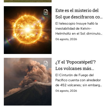
Este es el misterio del
Sol que descifraron con
un telescopio en
El telescopio Inouye halló la
inestabilidad de Kelvin-
Hawái: explica las
Helmholtz en el Sol: diminutos
tormentas solares que
remolinos que explicarían el
06 agosto, 2026
afectan a la Tierra
origen de las tormentas
solares.
¿Y el ‘Popocatépetl’?
Los volcanes más
activos del Cinturón de
El Cinturón de Fuego del
Pacífico cuenta con alrededor
Fuego
de 452 volcanes; sin embargo,
solo algunos de ellos presentan
06 agosto, 2026
una intensa actividad
volcánica.