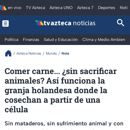
en vivo
TV Azteca
Azteca UNO
Azteca 7
Deportes
Notic
tv azteca
noticias
Política
Finanzas
Salud y Educación
Clima y Medio Ambiente
Azteca Noticias
Mundo
Nota
Comer carne... ¿sin sacrificar
animales? Así funciona la
granja holandesa donde la
cosechan a partir de una
célula
Sin mataderos, sin sufrimiento animal y con