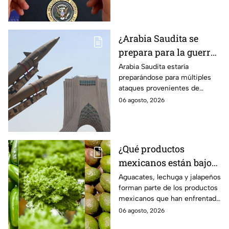
¿Arabia Saudita se
prepara para la guerra?
Esperan ataques de
Arabia Saudita estaría
preparándose para múltiples
grupos armados de tres
ataques provenientes de
países
grupos armados de tres países.
06 agosto, 2026
¿Qué productos
mexicanos están bajo
la lupa de Estados
Aguacates, lechuga y jalapeños
forman parte de los productos
Unidos? Aguacates,
mexicanos que han enfrentado
lechuga y jalapeños
restricciones o
06 agosto, 2026
encabezan la lista
cuestionamientos en Estados