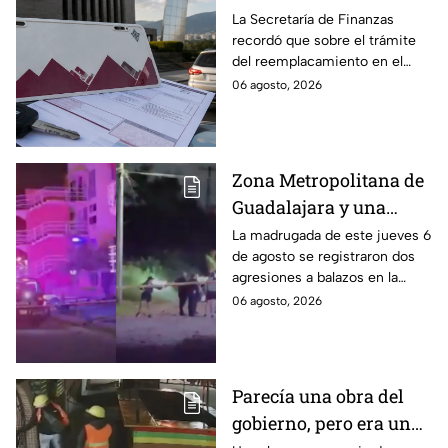
límite para obtener el
La Secretaría de Finanzas
recordó que sobre el trámite
100% de descuento
del reemplacamiento en el
Edomex, ¿hasta cuándo se
06 agosto, 2026
puede realizar y qué coches
tienen el 100% de descuento?
Zona Metropolitana de
Guadalajara y una
jornada de violencia:
La madrugada de este jueves 6
de agosto se registraron dos
Asesinan a balazos a
agresiones a balazos en la
dos hombres en
Zona Metropolitana de
06 agosto, 2026
Tlajomulco y El Salto
Guadalajara, uno en
Tlajomulco y otro en El Salto.
Parecía una obra del
gobierno, pero era un