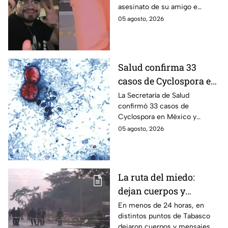
asesinato de su amigo e
asesinato del
influencer César Gastélum;
05 agosto, 2026
influencer César
mientras “La Beba” también se
Gastélum
enteró del fallecimiento en un
live de TikTok.
Salud confirma 33
casos de Cyclospora en
México: ¿en qué estado
La Secretaría de Salud
confirmó 33 casos de
se reportan los brotes
Cyclospora en México y
de diarrea explosiva?
mantiene investigaciones en
05 agosto, 2026
Guanajuato y Quintana Roo
para determinar el origen de
los contagios.
La ruta del miedo:
dejan cuerpos y
mensajes criminales
En menos de 24 horas, en
distintos puntos de Tabasco
en carreteras de
dejaron cuerpos y mensajes