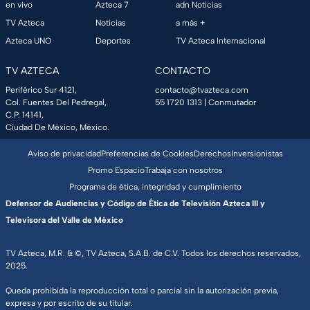
en vivo
Azteca 7
adn Noticias
TV Azteca
Noticias
a más +
Azteca UNO
Deportes
TV Azteca Internacional
TV AZTECA
CONTACTO
Periférico Sur 4121,
contacto@tvazteca.com
Col. Fuentes Del Pedregal,
55 1720 1313
| Conmutador
C.P. 14141,
Ciudad De México, México.
Aviso de privacidad
Preferencias de Cookies
Derechos
Inversionistas
Promo Espacio
Trabaja con nosotros
Programa de ética, integridad y cumplimiento
Defensor de Audiencias y Código de Ética de Televisión Azteca III y
Televisora del Valle de México
TV Azteca, M.R. & ©, TV Azteca, S.A.B. de C.V. Todos los derechos reservados,
2025.
Queda prohibida la reproducción total o parcial sin la autorización previa,
expresa y por escrito de su titular.