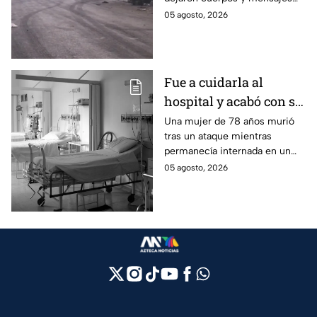
Tabasco en un solo día
criminales en varias carreteras
05 agosto, 2026
del estado aterrorizando a los
habitantes. El gobierno no
puede controlar la crisis de
violencia.
Fue a cuidarla al
hospital y acabó con su
vida: Hombre habría
Una mujer de 78 años murió
tras un ataque mientras
asfixiado a su suegra
permanecía internada en un
mientras estaba
hospital de Veracruz;
05 agosto, 2026
internada en Veracruz
investigan a su yerno por
presuntamente haberla
asfixiado.