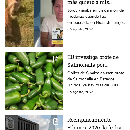
más quiero a mis
perritas": Asaltan a un
Jordy viajaba en un camión de
mudanza cuando fue
joven, vacían sus
emboscado en Huauchinango,
cuentas y le roban a sus
Puebla, Además de quitarle
06 agosto, 2026
mascotas en
sus pertenencias, los
Huauchinango, Puebla
criminales se llevaron a sus
perritas.
EU investiga brote de
Salmonella por
jalapeños de Sinaloa
Chiles de Sinaloa causan brote
de Salmonella en Estados
Unidos; ya hay más de 300
enfermos en 27 estados.
06 agosto, 2026
Reemplacamiento
Edomex 2026: la fecha