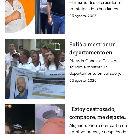
el mismo día, el presidente
está implicado en el
municipal de Ixhuatlán es
asesinato de la
investigado por el secuestro y
05 agosto, 2026
periodista Roxana
asesinato de la periodista
Guzmán
Roxana Guzmán en Veracruz.
Salió a mostrar un
departamento en
Zapopan y no volvió a
Ricardo Cabezas Talavera
acudió a mostrar un
casa: Buscan a Ricardo
departamento en Jalisco y
Cabezas Talavera en
después desapareció;
05 agosto, 2026
Jalisco
autoridades mantienen su
búsqueda mientras colegas
refuerzan su seguridad.
"Estoy destrozado,
compadre, me dejaste":
Así reaccionó
Alejandro Fierro compartió un
emotivo mensaje después del
Alejandro Fierro al