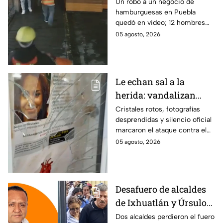
robo planeado: Así
Un robo a un negocio de
hamburguesas en Puebla
saquearon negocio de
quedó en video; 12 hombres
hamburguesas en
habrían fingido ser
05 agosto, 2026
Puebla
trabajadores del gobierno
antes de entrar, golpear al
dueño y saquearlo.
Le echan sal a la
herida: vandalizan
memorial de
Cristales rotos, fotografías
desprendidas y silencio oficial
desaparecidos en
marcaron el ataque contra el
Veracruz en medio de
memorial de desaparecidos,
05 agosto, 2026
crisis
un espacio dedicado a quienes
siguen sin ser localizados.
Desafuero de alcaldes
de Ixhuatlán y Úrsulo
Galván: uno de ellos
Dos alcaldes perdieron el fuero