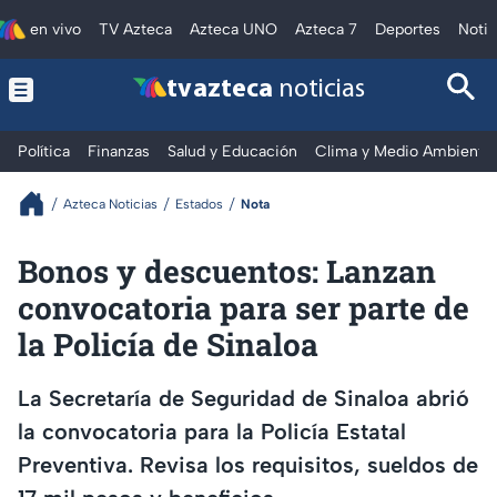
en vivo
TV Azteca
Azteca UNO
Azteca 7
Deportes
Notic
tv azteca
noticias
Política
Finanzas
Salud y Educación
Clima y Medio Ambiente
Azteca Noticias
Estados
Nota
Bonos y descuentos: Lanzan
convocatoria para ser parte de
la Policía de Sinaloa
La Secretaría de Seguridad de Sinaloa abrió
la convocatoria para la Policía Estatal
Preventiva. Revisa los requisitos, sueldos de