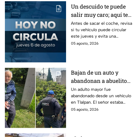
Un descuido te puede
salir muy caro; aquí te
contamos cómo queda
Antes de sacar el coche, revisa
si tu vehículo puede circular
el Hoy No Circula para
este jueves y evita una
este jueves
sanción que puede afectar tu
05 agosto, 2026
bolsillo.
Bajan de un auto y
abandonan a abuelito
de 83 años en CDMX
Un adulto mayor fue
abandonado desde un vehículo
con demencia senil
en Tlalpan. El señor estaba
desorientado y la ayuda de
05 agosto, 2026
vecinos permitió que fuera
rescatado por la policía de
CDMX.