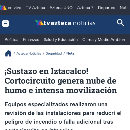
en vivo
TV Azteca
Azteca UNO
Azteca 7
Deportes
Notic
tv azteca
noticias
Política
Finanzas
Salud y Educación
Clima y Medio Ambiente
Azteca Noticias
Seguridad
Nota
¡Sustazo en Iztacalco!
Cortocircuito genera nube de
humo e intensa movilización
Equipos especializados realizaron una
revisión de las instalaciones para reducri el
peligro de incendio o falla adicional tras