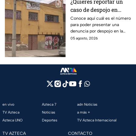
¿Quieres reportar un
caso de despojo en
CDMX? El número que
Conoce aquí cuál es el número
para poder presentar una
tienes que marcar y lo
denuncia por despojo en la
que tienes que hacer
CDMX y qué hacer si eres
05 agosto, 2026
víctima de este delito que se
castiga con cárcel.
en vivo
Azteca 7
adn Noticias
TV Azteca
Noticias
a más +
Azteca UNO
Deportes
TV Azteca Internacional
TV AZTECA
CONTACTO