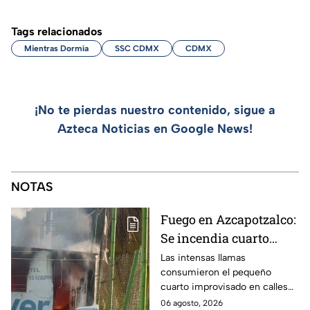
Tags relacionados
Mientras Dormía
SSC CDMX
CDMX
¡No te pierdas nuestro contenido, sigue a
Azteca Noticias en Google News!
NOTAS
Fuego en Azcapotzalco:
Se incendia cuarto
improvisado en la
Las intensas llamas
consumieron el pequeño
Industrial Vallejo;
cuarto improvisado en calles
rompen cadenas para
de Azcapotzalco; bomberos
06 agosto, 2026