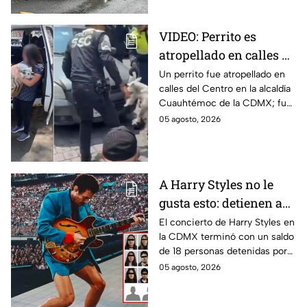
VIDEO: Perrito es
atropellado en calles de
la alcaldía
Un perrito fue atropellado en
calles del Centro en la alcaldía
Cuauhtémoc; policías
Cuauhtémoc de la CDMX; fue
lo rescatan y entregan
rescatado y resguardado por
05 agosto, 2026
a su dueña
policías de tránsito y
entregado a su dueña.
A Harry Styles no le
gusta esto: detienen a
18 tras concierto en
El concierto de Harry Styles en
la CDMX terminó con un saldo
CDMX
de 18 personas detenidas por
policías, quienes los esposaron
05 agosto, 2026
y presentaron ante las
autoridades.