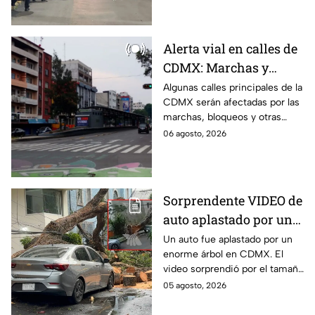
Alerta vial en calles de
CDMX: Marchas y
bloqueos afectan
Algunas calles principales de la
CDMX serán afectadas por las
circulación este jueves;
marchas, bloqueos y otras
rutas alternas
protestas de este jueves;
06 agosto, 2026
conoce las rutas alternas y
evita el tráfico.
Sorprendente VIDEO de
auto aplastado por un
árbol en CDMX: así fue
Un auto fue aplastado por un
enorme árbol en CDMX. El
el momento exacto
video sorprendió por el tamaño
del árbol que dejó destruido el
05 agosto, 2026
vehículo en la alcaldía Benito
Juárez.