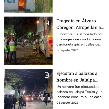
combatir las llamas
tuvieron que romper cadenas
para controlar el incendio.
Tragedia en Álvaro
Obregón: Atropellan a
hombre en situación de
El hombre fue atropellado por
una mujer que conducía una
calle y queda prensado
camioneta gris en calles de
en San Ángel, CDMX
San Ángel; la responsable ya
06 agosto, 2026
fue detenida y llevada al
Ministerio Público.
Ejecutan a balazos a
hombre en Jalalpa
Tepito; hay un
Un hombre fue ejecutado a
balazos en Jalalpa Tepito y un
detenido, mientras
incendio consumió una casa
dormía
improvisada en pleno Centro
06 agosto, 2026
Histórico.