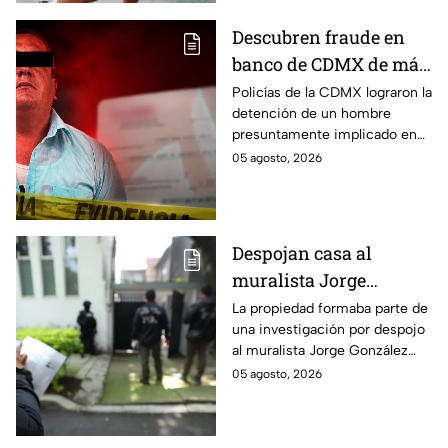
Descubren fraude en
banco de CDMX de más
de 400 mil pesos con
Policías de la CDMX lograron la
detención de un hombre
un cheque falso
presuntamente implicado en
un intento de fraude para
05 agosto, 2026
conseguir el dinero con un
cheque falso.
Despojan casa al
muralista Jorge
González Camarena en
La propiedad formaba parte de
una investigación por despojo
la Del Valle y la
al muralista Jorge González
recupera| FOTOS
Camarena por un predio en la
05 agosto, 2026
colonia del Valle, alcaldía
Benito Juárez.