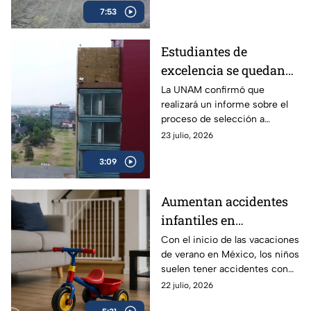
7:53
Estudiantes de
excelencia se quedan
sin un lugar para
La UNAM confirmó que
realizará un informe sobre el
cursar la universidad
proceso de selección a
licenciatura, a fin de aclarar el
23 julio, 2026
proceso y los resultados de los
3:09
exámenes.
Aumentan accidentes
infantiles en
vacaciones: hasta 84
Con el inicio de las vacaciones
de verano en México, los niños
niños se lesionan cada
suelen tener accidentes con
hora en México | VIDEO
mucha más frecuencia, ¿qué
22 julio, 2026
edades deben tener especial