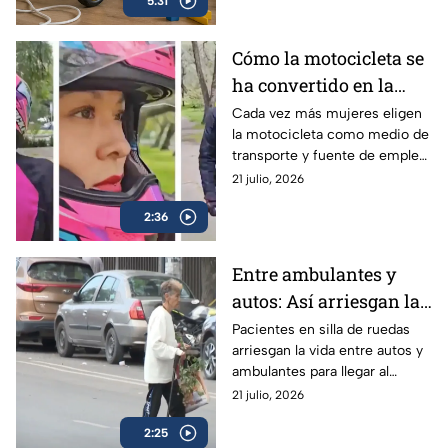
5:31
atención y qué debes hacer en
una emergencia?
Cómo la motocicleta se
ha convertido en la
aliada de libertad,
Cada vez más mujeres eligen
la motocicleta como medio de
empleo y seguridad
transporte y fuente de empleo,
para las mujeres
encontrando libertad, ahorro y
21 julio, 2026
mayor seguridad en el camino.
2:36
Entre ambulantes y
autos: Así arriesgan la
vida los pacientes con
Pacientes en silla de ruedas
arriesgan la vida entre autos y
movilidad limitada del
ambulantes para llegar al
Hospital Juárez en
Hospital Juárez; autoridades
21 julio, 2026
GAM
ignoran la falta de
2:25
accesibilidad.