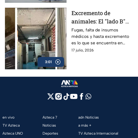
Excremento de
animales: El "lado B"
del Hospital Xoco en
Fugas, falta de insumos
médicos y hasta excremento
CDMX
es lo que se encuentra en
distintas zonas del Hospital
17 julio, 2026
Xoco; personal de salud
3:01
denuncia pese a acoso.
en vivo
Azteca 7
adn Noticias
TV Azteca
Noticias
a más +
Azteca UNO
Deportes
TV Azteca Internacional