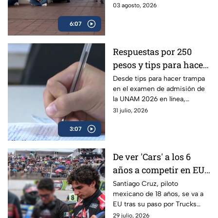
surgieron muchas dudas
03 agosto, 2026
funcionará | VIDEO
respecto al plan para el ciclo
6:07
2026-2027; experta aclara
todas las dudas.
Respuestas por 250
pesos y tips para hacer
trampa en el examen
Desde tips para hacer trampa
en el examen de admisión de
de admisión de la
la UNAM 2026 en línea,
UNAM 2026
filtración de preguntas y hasta
31 julio, 2026
la venta de respuestas; piden
3:07
investigar.
De ver 'Cars' a los 6
años a competir en EU:
Santiago Cruz, el piloto
Santiago Cruz, piloto
mexicano de 18 años, se va a
de 18 años que va tras
EU tras su paso por Trucks
la NASCAR
México Series para acercarse a
29 julio, 2026