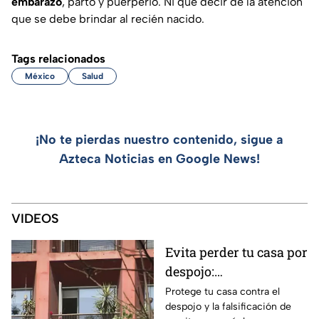
embarazo
, parto y puerperio. Ni qué decir de la atención
que se debe brindar al recién nacido.
Tags relacionados
México
Salud
¡No te pierdas nuestro contenido, sigue a
Azteca Noticias en Google News!
VIDEOS
Evita perder tu casa por
despojo:
Recomendaciones
Protege tu casa contra el
despojo y la falsificación de
notariales para blindar