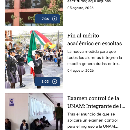
escrituras; aquí algunas
tu patrimonio en CDMX
recomendaciones de expertos
05 agosto, 2026
para blindarte ante la alza de
7:36
este delito.
Fin al mérito
académico en escoltas
escolares: La nueva
La nueva medida para que
todos los alumnos integren la
medida de equidad que
escolta genera dudas entre
divide a padres y
padres y especialistas. Así
04 agosto, 2026
expertos
funcionarían para el próximo
3:03
regreso a clases en la Ciudad
de México.
Examen control de la
UNAM: Integrante de la
Comisión Técnica
Tras el anuncio de que se
aplicará un examen control
explica a quiénes se
para el ingreso a la UNAM,
aplicará y cómo