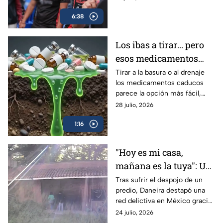
su sueño en NASCAR. Conoce
6:38
su historia.
Los ibas a tirar... pero
esos medicamentos
caducos pueden hacer
Tirar a la basura o al drenaje
los medicamentos caducos
más daño del que
parece la opción más fácil,
imaginas
pero hacerlo puede
28 julio, 2026
contaminar el agua y favorecer
1:16
su uso indebido.
"Hoy es mi casa,
mañana es la tuya": Un
despojo destapó la red
Tras sufrir el despojo de un
predio, Daneira destapó una
delictiva
red delictiva en México gracias
a la unión de vecinos y pese al
24 julio, 2026
abandono de las autoridades.