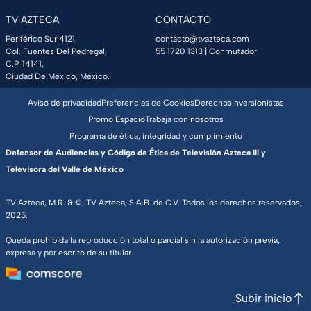
TV AZTECA
CONTACTO
Periférico Sur 4121,
contacto@tvazteca.com
Col. Fuentes Del Pedregal,
55 1720 1313
| Conmutador
C.P. 14141,
Ciudad De México, México.
Aviso de privacidad
Preferencias de Cookies
Derechos
Inversionistas
Promo Espacio
Trabaja con nosotros
Programa de ética, integridad y cumplimiento
Defensor de Audiencias y Código de Ética de Televisión Azteca III y
Televisora del Valle de México
TV Azteca, M.R. & ©, TV Azteca, S.A.B. de C.V. Todos los derechos reservados,
2025.
Queda prohibida la reproducción total o parcial sin la autorización previa,
expresa y por escrito de su titular.
Subir inicio