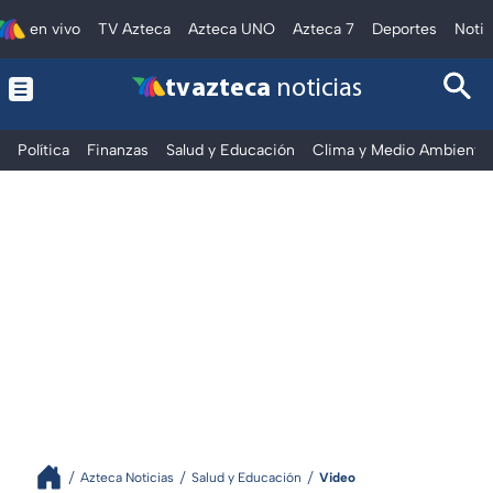
en vivo
TV Azteca
Azteca UNO
Azteca 7
Deportes
Notic
tv azteca
noticias
Política
Finanzas
Salud y Educación
Clima y Medio Ambiente
Azteca Noticias
Salud y Educación
Video