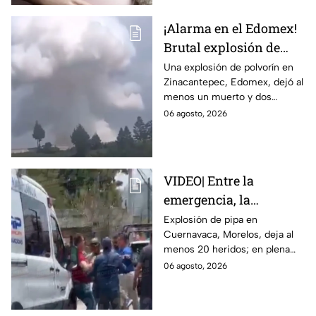
¡Alarma en el Edomex!
Brutal explosión de
polvorín en Santa
Una explosión de polvorín en
Zinacantepec, Edomex, dejó al
María del Monte,
menos un muerto y dos
Zinacantepec; reportan
heridos; autoridades atiende la
06 agosto, 2026
al menos un muerto y
emergencia tras el estallido de
heridos
un taller clandestino.
VIDEO| Entre la
emergencia, la
desesperación y el
Explosión de pipa en
Cuernavaca, Morelos, deja al
llanto de un niño;
menos 20 heridos; en plena
adultos desatan pelea
emergencia, dos hombres
06 agosto, 2026
tras explosión de pipa
comenzaron a pelear mientras
en Cuernavaca
un niño lloraba en el lugar.