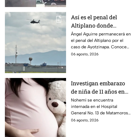
internadas y aún no hay parte
médico.
Así es el penal del
Altiplano donde
permanecerá Ángel
Ángel Aguirre permanecerá en
el penal del Altiplano por el
Aguirre por caso
caso de Ayotzinapa. Conoce
Ayotzinapa
dónde está, cómo es esta
06 agosto, 2026
prisión de máxima seguridad y
su historia.
Investigan embarazo
de niña de 11 años en
Matamoros,
Nohemí se encuentra
internada en el Hospital
Tamaulipas; ¿qué pasó
General No. 13 de Matamoros
con Nohemí?
tras complicaciones por un
06 agosto, 2026
embarazo infantil; la Fiscalía de
Tamaulipas ya investiga.