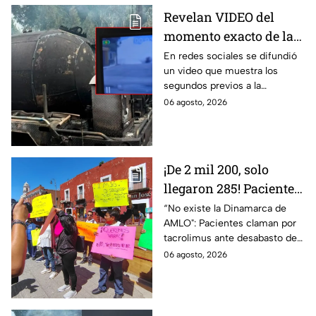
Revelan VIDEO del
momento exacto de la
explosión de pipa de
En redes sociales se difundió
un video que muestra los
gas en Cuernavaca,
segundos previos a la
Morelos
explosión de una pipa de gas
06 agosto, 2026
LP en Cuernavaca, Morelos.
¡De 2 mil 200, solo
llegaron 285! Pacientes
claman por
“No existe la Dinamarca de
AMLO": Pacientes claman por
medicamentos ante
tacrolimus ante desabasto de
desabasto en IMSS
medicamentos en hospital del
06 agosto, 2026
Puebla
IMSS Puebla; hay 900
personas están afectadas.