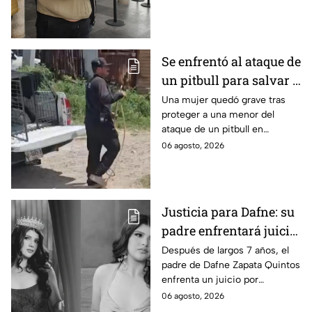
de Playa del Carmen.
Se enfrentó al ataque de
un pitbull para salvar a
una menor; hoy lucha
Una mujer quedó grave tras
proteger a una menor del
por su vida en Zapopan
ataque de un pitbull en
Zapopan; la víctima sufrió
06 agosto, 2026
severas mordeduras y existe
riesgo de que pierda un brazo.
Justicia para Dafne: su
padre enfrentará juicio
por presunto abuso
Después de largos 7 años, el
padre de Dafne Zapata Quintos
cometido en 2019 en
enfrenta un juicio por
Tamaulipas
presuntamente abusar de la
06 agosto, 2026
menor cuando ella tenía