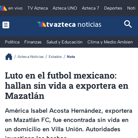
en vivo
TV Azteca
Azteca UNO
Azteca 7
Deportes
Notic
tv azteca
noticias
Política
Finanzas
Salud y Educación
Clima y Medio Ambiente
Azteca Noticias
Estados
Nota
Luto en el futbol mexicano:
hallan sin vida a exportera en
Mazatlán
América Isabel Acosta Hernández, exportera
en Mazatlán FC, fue encontrada sin vida en
un domicilio en Villa Unión. Autoridades