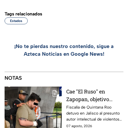
Tags relacionados
Estados
¡No te pierdas nuestro contenido, sigue a
Azteca Noticias en Google News!
NOTAS
Cae "El Ruso" en
Zapopan, objetivo
prioritario en Playa del
Fiscalía de Quintana Roo
detuvo en Jalisco al presunto
Carmen
autor intelectual de violentos
ataques en fraccionamientos
07 agosto, 2026