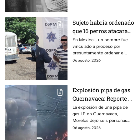
apenas 6 años.
Sujeto habría ordenado
que 16 perros atacaran
a su hermana con
En Mexicali, un hombre fue
vinculado a proceso por
discapacidad en
presuntamente ordenar el
Mexicali, BC
ataque de 16 perros contra su
06 agosto, 2026
hermana, quien tenía
discapacidad auditiva.
Explosión pipa de gas
Cuernavaca: Reporte de
víctimas tras estallido
La explosión de una pipa de
gas LP en Cuernavaca,
en Morelos
Morelos dejó seis personas
hospitalizadas. IMSS informó
06 agosto, 2026
que las pacientes siguen