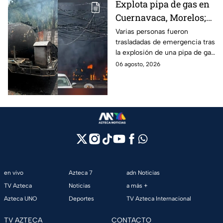
Explota pipa de gas en
Cuernavaca, Morelos;
se reportan más de 20
Varias personas fueron
trasladadas de emergencia tras
personas con
la explosión de una pipa de gas
quemaduras
cerca de la colonia Las
06 agosto, 2026
Granjas, en Cuernavaca,
Morelos.
en vivo
Azteca 7
adn Noticias
TV Azteca
Noticias
a más +
Azteca UNO
Deportes
TV Azteca Internacional
TV AZTECA
CONTACTO