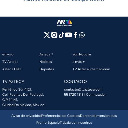
en vivo
Azteca 7
adn Noticias
TV Azteca
Noticias
a más +
Azteca UNO
Deportes
TV Azteca Internacional
TV AZTECA
CONTACTO
Periférico Sur 4121,
contacto@tvazteca.com
Col. Fuentes Del Pedregal,
55 1720 1313
| Conmutador
C.P. 14141,
Ciudad De México, México.
Aviso de privacidad
Preferencias de Cookies
Derechos
Inversionistas
Promo Espacio
Trabaja con nosotros