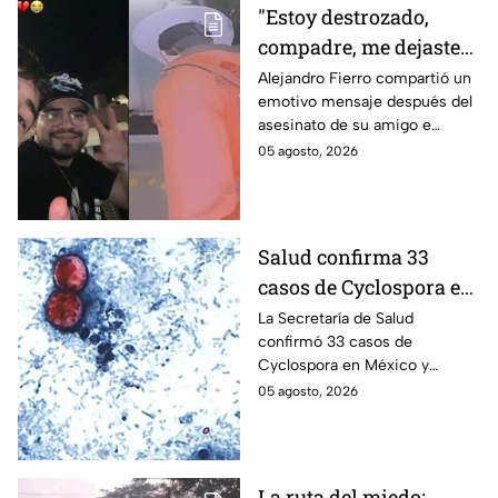
"Estoy destrozado,
compadre, me dejaste":
Así reaccionó
Alejandro Fierro compartió un
emotivo mensaje después del
Alejandro Fierro al
asesinato de su amigo e
asesinato del
influencer César Gastélum;
05 agosto, 2026
influencer César
mientras “La Beba” también se
Gastélum
enteró del fallecimiento en un
live de TikTok.
Salud confirma 33
casos de Cyclospora en
México: ¿en qué estado
La Secretaría de Salud
confirmó 33 casos de
se reportan los brotes
Cyclospora en México y
de diarrea explosiva?
mantiene investigaciones en
05 agosto, 2026
Guanajuato y Quintana Roo
para determinar el origen de
los contagios.
La ruta del miedo: