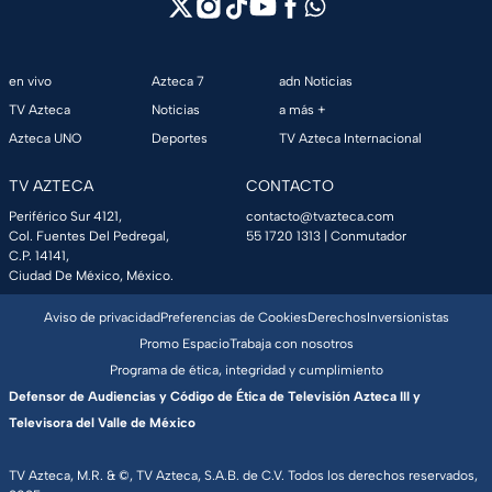
en vivo
Azteca 7
adn Noticias
TV Azteca
Noticias
a más +
Azteca UNO
Deportes
TV Azteca Internacional
TV AZTECA
CONTACTO
Periférico Sur 4121,
contacto@tvazteca.com
Col. Fuentes Del Pedregal,
55 1720 1313
| Conmutador
C.P. 14141,
Ciudad De México, México.
Aviso de privacidad
Preferencias de Cookies
Derechos
Inversionistas
Promo Espacio
Trabaja con nosotros
Programa de ética, integridad y cumplimiento
Defensor de Audiencias y Código de Ética de Televisión Azteca III y
Televisora del Valle de México
TV Azteca, M.R. & ©, TV Azteca, S.A.B. de C.V. Todos los derechos reservados,