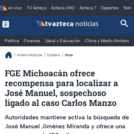
en vivo
TV Azteca
Azteca UNO
Azteca 7
Deportes
Notic
tv azteca
noticias
Política
Finanzas
Salud y Educación
Clima y Medio Ambiente
Azteca Noticias
Estados
Nota
FGE Michoacán ofrece
recompensa para localizar a
José Manuel, sospechoso
ligado al caso Carlos Manzo
Autoridades mantiene activa la búsqueda de
José Manuel Jiménez Miranda y ofrece una