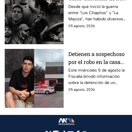
son los 10 influencers
Desde que inició la guerra
entre “Los Chapitos” y “La
asesinados por la
Mayiza”, han habido diversos
guerra entre "Los
asesinatos, entre ellos los de
05 agosto, 2026
Chapitos" y "La Mayiza"
10 influencers que incluyen a
César Gastélum.
Detienen a sospechoso
por el robo en la casa
de Karely Ruiz
Este miércoles 5 de agosto la
Fiscalía brindó información
sobre la detención de un
presunto responsable en el
05 agosto, 2026
robo a la casa de Karely Ruiz
en Nuevo León.