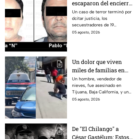
escaparon del encierro:
así cayó la pareja que
Un caso de terror terminó por
dcitar justicia, los
retenía a 19 migrantes
secuestradores de 19
en Puebla
migrantes recibieron una
05 agosto, 2026
sentencia en Puebla; esto es lo
que se sabe.
Un dolor que viven
miles de familias en
México: Así se
Un hombre, vendedor de
nieves, fue asesinado en
enteraron los
Tijuana, Baja California, y un
familiares de un
reportero captó el momento
05 agosto, 2026
vendedor de nieves de
en que su familia se enteró de
su asesinato en
la terrible noticia.
Tijuana, Baja California
De "El Chilango" a
César Gastélum: Estos