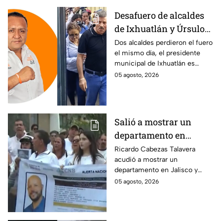
Desafuero de alcaldes
de Ixhuatlán y Úrsulo
Galván: uno de ellos
Dos alcaldes perdieron el fuero
el mismo día, el presidente
está implicado en el
municipal de Ixhuatlán es
asesinato de la
investigado por el secuestro y
05 agosto, 2026
periodista Roxana
asesinato de la periodista
Guzmán
Roxana Guzmán en Veracruz.
Salió a mostrar un
departamento en
Zapopan y no volvió a
Ricardo Cabezas Talavera
acudió a mostrar un
casa: Buscan a Ricardo
departamento en Jalisco y
Cabezas Talavera en
después desapareció;
05 agosto, 2026
Jalisco
autoridades mantienen su
búsqueda mientras colegas
refuerzan su seguridad.