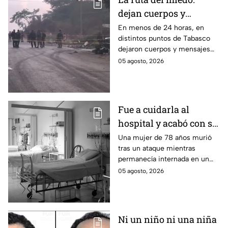
dejan cuerpos y
mensajes criminales
En menos de 24 horas, en
distintos puntos de Tabasco
en carreteras de
dejaron cuerpos y mensajes
Tabasco en un solo día
criminales en varias carreteras
05 agosto, 2026
del estado aterrorizando a los
habitantes. El gobierno no
puede controlar la crisis de
violencia.
Fue a cuidarla al
hospital y acabó con su
vida: Hombre habría
Una mujer de 78 años murió
tras un ataque mientras
asfixiado a su suegra
permanecía internada en un
mientras estaba
hospital de Veracruz;
05 agosto, 2026
internada en Veracruz
investigan a su yerno por
presuntamente haberla
asfixiado.
Ni un niño ni una niña