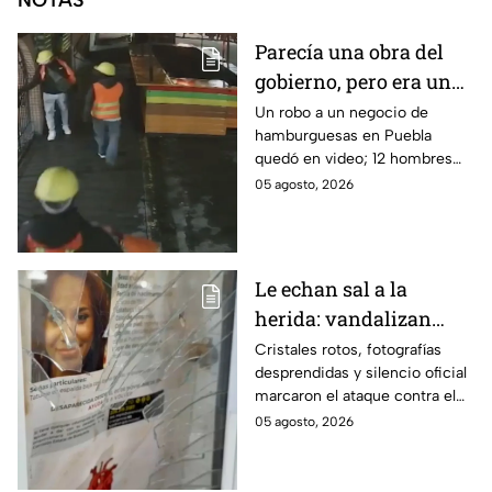
NOTAS
Parecía una obra del
gobierno, pero era un
robo planeado: Así
Un robo a un negocio de
hamburguesas en Puebla
saquearon negocio de
quedó en video; 12 hombres
hamburguesas en
habrían fingido ser
05 agosto, 2026
Puebla
trabajadores del gobierno
antes de entrar, golpear al
dueño y saquearlo.
Le echan sal a la
herida: vandalizan
memorial de
Cristales rotos, fotografías
desprendidas y silencio oficial
desaparecidos en
marcaron el ataque contra el
Veracruz en medio de
memorial de desaparecidos,
05 agosto, 2026
crisis
un espacio dedicado a quienes
siguen sin ser localizados.