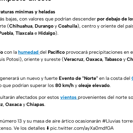
aturas mínimas y heladas
s bajas, con valores que podrían descender
por debajo de l
rte (
Chihuahua
,
Durango
y
Coahuila
), centro y oriente del paí
Puebla
,
Tlaxcala
e
Hidalgo
).
ío
con la
humedad
del
Pacífico
provocará precipitaciones en e
is Potosí), oriente y sureste (
Veracruz
,
Oaxaca
,
Tabasco
y
Ch
generará un nuevo y fuerte
Evento de "Norte"
en la costa del
o que podrían superar los
80 km/h
y
oleaje elevado
.
ultarán afectados por estos
vientos
provenientes del norte s
uz
,
Oaxaca
y
Chiapas
.
número 13 y su masa de aire ártico ocasionarán
#Lluvias
torre
tenso. Ve los detalles ⬇️
pic.twitter.com/ayXa0mdfGA