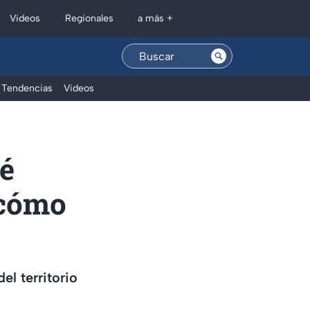
Regionales
Videos
a más +
Tendencias
Videos
ué
 cómo
el territorio