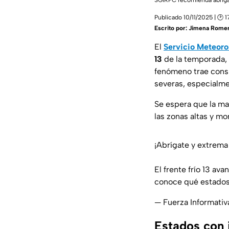
SGIRPC recomienda abriga
Publicado 10/11/2025 | 🕑 17
Escrito por:
Jimena Romer
El
Servicio Meteoro
13
de la temporada,
fenómeno trae cons
severas, especialme
Se espera que la m
las zonas altas y m
¡Abrígate y extrema
El frente frío 13 ava
conoce qué estados
— Fuerza Informati
Estados con 