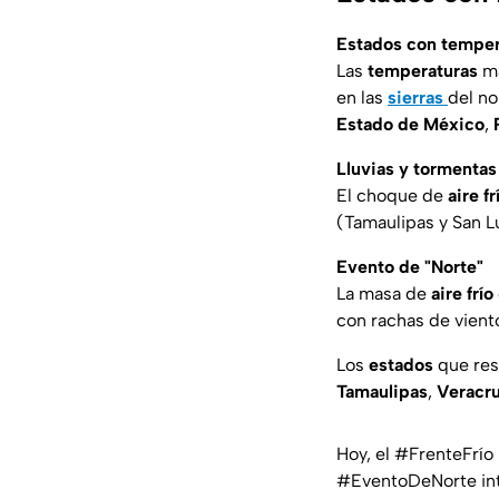
Estados con temper
Las
temperaturas
má
en las
sierras
del no
Estado de México
,
Lluvias y tormentas
El choque de
aire fr
(Tamaulipas y San Lu
Evento de "Norte"
La masa de
aire frío
con rachas de vient
Los
estados
que res
Tamaulipas
,
Veracr
Hoy, el
#FrenteFrío
#EventoDeNorte
in