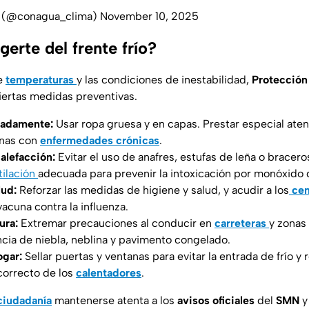
(@conagua_clima)
November 10, 2025
erte del frente frío?
e
temperaturas
y las condiciones de inestabilidad,
Protección 
iertas medidas preventivas.
uadamente:
Usar ropa gruesa y en capas. Prestar especial aten
onas con
enfermedades crónicas
.
alefacción:
Evitar el uso de anafres, estufas de leña o bracer
tilación
adecuada para prevenir la intoxicación por monóxido 
lud:
Reforzar las medidas de higiene y salud, y acudir a los
cen
vacuna contra la influenza.
ura:
Extremar precauciones al conducir en
carreteras
y zonas
ncia de niebla, neblina y pavimento congelado.
ogar:
Sellar puertas y ventanas para evitar la entrada de frío y r
correcto de los
calentadores
.
ciudadanía
mantenerse atenta a los
avisos oficiales
del
SMN
y