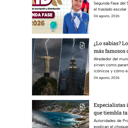
Segunda Fase del
de escuela
el traslado escolar
escolar.
06 agosto, 2026
¿Lo sabías? L
más famosos 
funcionan co
Alrededor del mu
sirven como parar
icónicos y cómo e
06 agosto, 2026
Especialistas 
que tiembla t
Autoridades de Pro
explican el choque