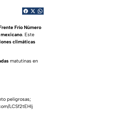
Frente Frío Número
o mexicano
. Este
iones climáticas
adas
matutinas en
nto peligrosas;
.com/LCSf2tEHlj