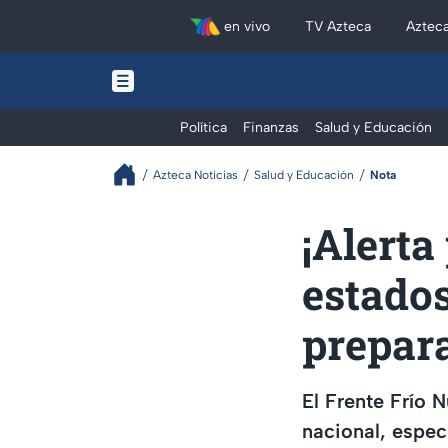
en vivo
TV Azteca
Aztec
Política
Finanzas
Salud y Educación
Azteca Noticias
Salud y Educación
Nota
¡Alerta 
estado
prepar
El Frente Frío N
nacional, espec