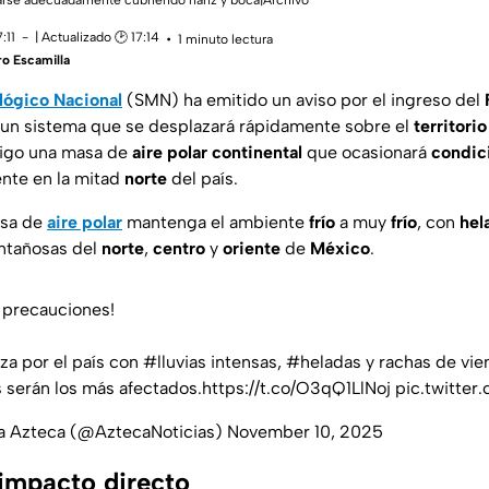
rse adecuadamente cubriendo nariz y boca|Archivo
:11
| Actualizado 🕑 17:14
1 minuto lectura
o Escamilla
lógico Nacional
(SMN) ha emitido un aviso por el ingreso del
 un sistema que se desplazará rápidamente sobre el
territori
igo una masa de
aire polar
continental
que ocasionará
condic
nte en la mitad
norte
del país.
asa de
aire polar
mantenga el ambiente
frío
a muy
frío
, con
hel
ontañosas del
norte
,
centro
y
oriente
de
México
.
 precauciones!
nza por el país con
#lluvias
intensas,
#heladas
y rachas de vie
 serán los más afectados.
https://t.co/O3qQ1LlNoj
pic.twitter
va Azteca (@AztecaNoticias)
November 10, 2025
impacto directo