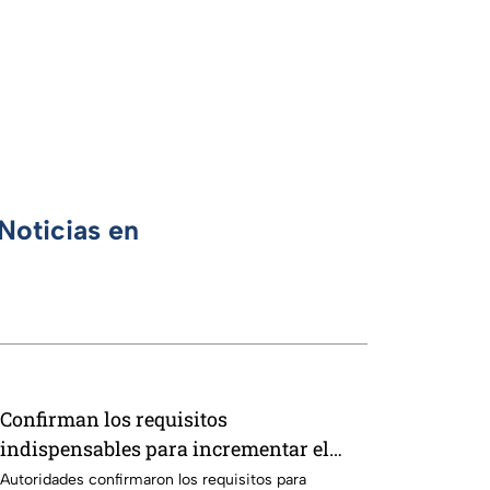
Noticias en
Confirman los requisitos
indispensables para incrementar el
pago de la Pensión IMSS bajo el
Autoridades confirmaron los requisitos para