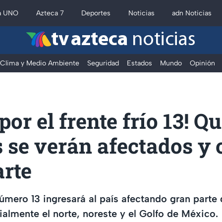
a UNO
Azteca 7
Deportes
Noticias
adn Noticias
tv azteca
noticias
Clima y Medio Ambiente
Seguridad
Estados
Mundo
Opinión
por el frente frío 13! Q
s se verán afectados y
arte
úmero 13 ingresará al país afectando gran parte d
ialmente el norte, noreste y el Golfo de México.