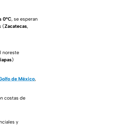
os 0°C
, se esperan
s (
Zacatecas
,
l noreste
iapas
)
Golfo de México
,
on costas de
nciales y