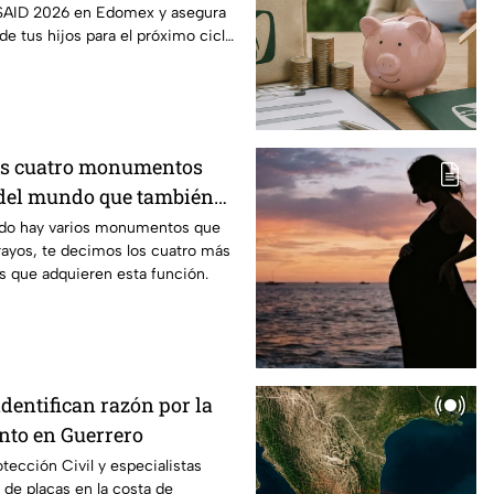
 SAID 2026 en Edomex y asegura
 de tus hijos para el próximo ciclo
os cuatro monumentos
del mundo que también
mo pararrayos
ndo hay varios monumentos que
rayos, te decimos los cuatro más
s que adquieren esta función.
identifican razón por la
anto en Guerrero
tección Civil y especialistas
 de placas en la costa de