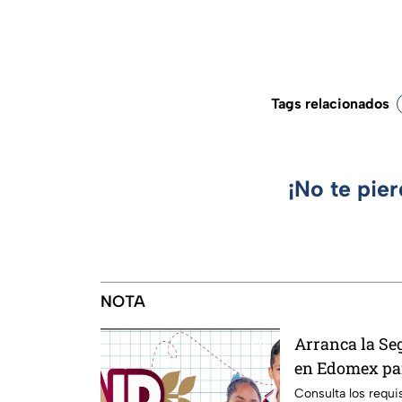
Tags relacionados
¡No te pie
NOTA
Arranca la Se
en Edomex par
Fechas clave 
Consulta los requis