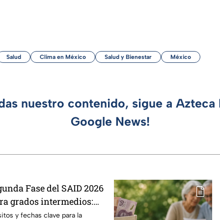
Salud
Clima en México
Salud y Bienestar
México
rdas nuestro contenido, sigue a Azteca 
Google News!
gunda Fase del SAID 2026
a grados intermedios:
y requisitos para cambios
itos y fechas clave para la